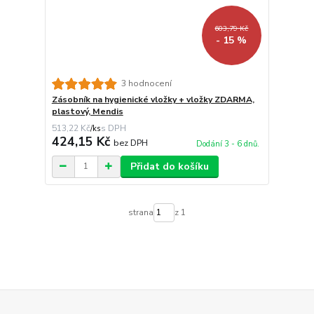
603,79 Kč
- 15 %
3 hodnocení
Zásobník na hygienické vložky + vložky ZDARMA,
plastový, Mendis
513,22 Kč
/
ks
424,15 Kč
bez DPH
Dodání 3 - 6 dnů.
Přidat do košíku
strana
z 1