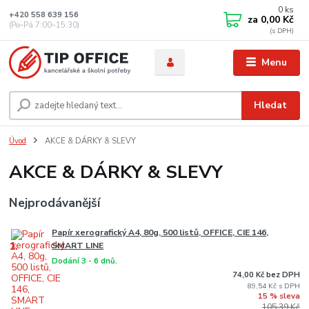
0
ks
+420 558 639 156
za
0,00 Kč
(Po–Pá 7:00–15:30)
Menu
Hledat
Úvod
AKCE & DÁRKY & SLEVY
AKCE & DÁRKY & SLEVY
Nejprodávanější
Papír xerografický A4, 80g, 500 listů, OFFICE, CIE 146,
1.
SMART LINE
Dodání 3 - 6 dnů.
74,00 Kč bez DPH
89,54 Kč
15 % sleva
105,39 Kč