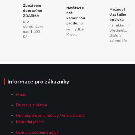
Zboží vám
Navštivte
Možnost
dopravíme
naši
vlastního
ZDARMA
kamennou
potisku
pro
prodejnu
na reklamní
objednávky
ve Frýdku-
předměty,
nad 1 500
Místku
diáře a
Kč
kalendáře
Informace pro zákazníky
O nás
Doprava a platba
Odstoupeni od smlouvy / Vrácení zboží
Náhradní plnění
Ochrana osobních údajů