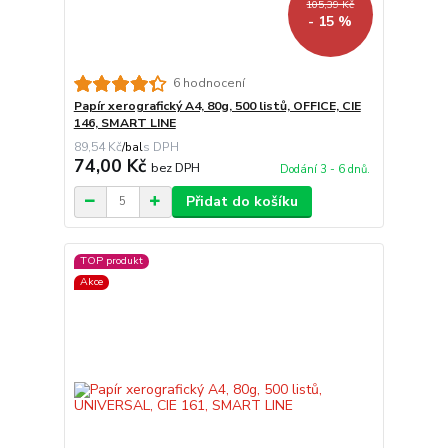
105,39 Kč
- 15 %
6 hodnocení
Papír xerografický A4, 80g, 500 listů, OFFICE, CIE
146, SMART LINE
89,54 Kč
/
bal
74,00 Kč
bez DPH
Dodání 3 - 6 dnů.
Přidat do košíku
TOP produkt
Akce