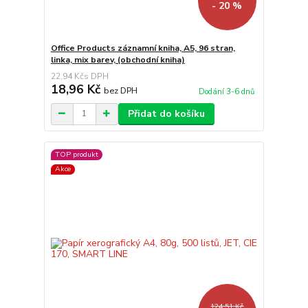
- 20 %
Office Products záznamní kniha, A5, 96 stran,
linka, mix barev, (obchodní kniha)
22,94 Kč
18,96 Kč
bez DPH
Dodání 3-6 dnů
Přidat do košíku
TOP produkt
Akce
124,51 Kč