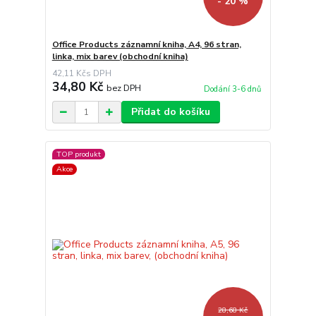
- 20 %
Office Products záznamní kniha, A4, 96 stran,
linka, mix barev (obchodní kniha)
42,11 Kč
34,80 Kč
bez DPH
Dodání 3-6 dnů
Přidat do košíku
TOP produkt
Akce
28,68 Kč