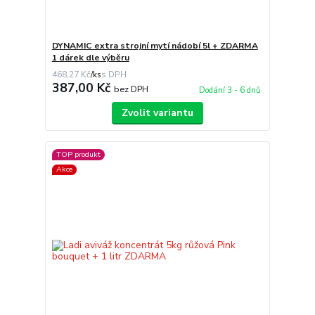
DYNAMIC extra strojní mytí nádobí 5l + ZDARMA
1 dárek dle výběru
468,27 Kč
/
ks
387,00 Kč
bez DPH
Dodání 3 - 6 dnů
Zvolit variantu
TOP produkt
Akce