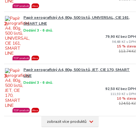
TOP produkt
Akce
Papír xerografický A4, 80g, 500 listů, UNIVERSAL, CIE 161,
2.
SMART LINE
Dodání 3 - 6 dnů.
79,90 Kč bez DPH
96,68 Kč
15 % sleva
113,74 Kč
TOP produkt
Akce
Papír xerografický A4, 80g, 500 listů, JET, CIE 170, SMART
3.
LINE
Dodání 3 - 6 dnů.
92,50 Kč bez DPH
111,93 Kč
10 % sleva
124,51 Kč
TOP produkt
Akce
zobrazit více produktů