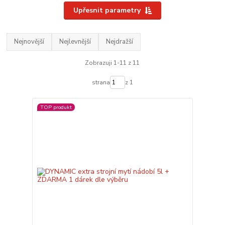
Upřesnit parametry
Nejnovější
Nejlevnější
Nejdražší
Zobrazuji 1-11 z 11
strana
z 1
TOP produkt