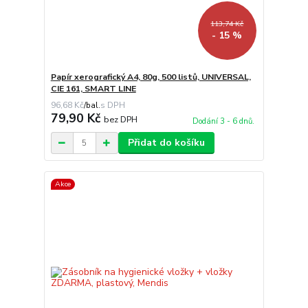
113,74 Kč
- 15 %
Papír xerografický A4, 80g, 500 listů, UNIVERSAL,
CIE 161, SMART LINE
96,68 Kč
/
bal.
79,90 Kč
bez DPH
Dodání 3 - 6 dnů.
Přidat do košíku
Akce