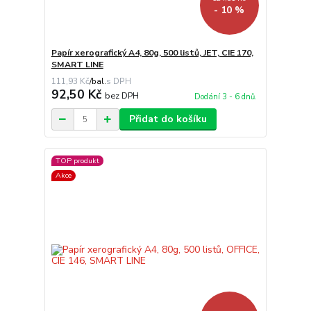
- 10 %
Papír xerografický A4, 80g, 500 listů, JET, CIE 170,
SMART LINE
111,93 Kč
/
bal.
92,50 Kč
bez DPH
Dodání 3 - 6 dnů.
Přidat do košíku
TOP produkt
Akce