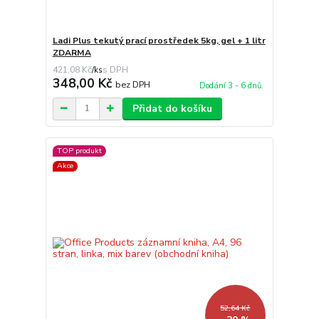
Ladi Plus tekutý prací prostředek 5kg, gel + 1 litr
ZDARMA
421,08 Kč
/
ks
348,00 Kč
bez DPH
Dodání 3 - 6 dnů.
Přidat do košíku
TOP produkt
Akce
52,64 Kč