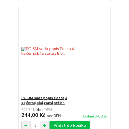
PC-3M sada popis.Posca,4
ks,černá,bílá,zlatá,stříbr.
295,24 Kč
/
ks
244,00 Kč
bez DPH
Dodání 3-6 dnů
Přidat do košíku