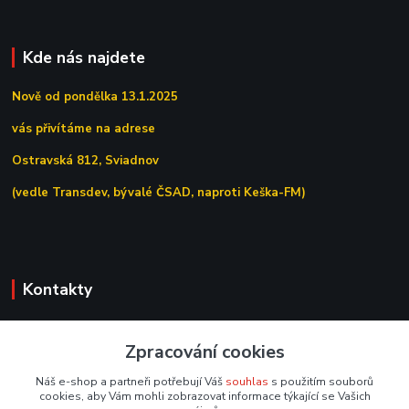
Kde nás najdete
Nově od pondělka 13.1.2025
vás přivítáme na adrese
Ostravská 812, Sviadnov
(vedle Transdev, bývalé ČSAD, naproti Keška-FM)
Kontakty
+420 558 639 156
Zpracování cookies
(Po–Pá 7:00–15:30)
Náš e-shop a partneři potřebují Váš
souhlas
s použitím souborů
obchod@tipoffice.cz
cookies, aby Vám mohli zobrazovat informace týkající se Vašich