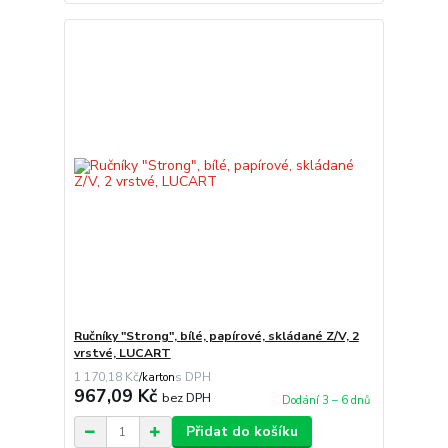
Ručníky "Strong", bílé, papírové, skládané Z/V, 2
vrstvé, LUCART
1 170,18 Kč
/
karton
967,09 Kč
bez DPH
Dodání 3 – 6 dnů
Přidat do košíku