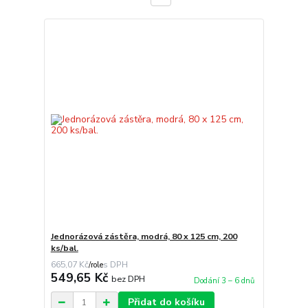
Jednorázová zástěra, modrá, 80 x 125 cm, 200
ks/bal.
665,07 Kč
/
role
549,65 Kč
bez DPH
Dodání 3 – 6 dnů
Přidat do košíku