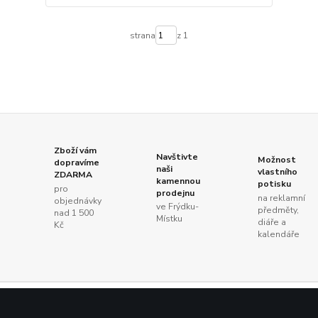
strana
z 1
Zboží vám
Navštivte
Možnost
dopravíme
naši
vlastního
ZDARMA
kamennou
potisku
pro
prodejnu
na reklamní
objednávky
ve Frýdku-
předměty,
nad 1 500
Místku
diáře a
Kč
kalendáře