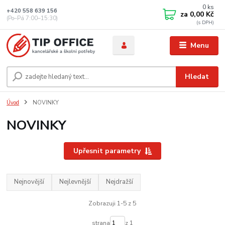
0
ks
+420 558 639 156
za
0,00 Kč
(Po–Pá 7:00–15:30)
Menu
Hledat
Úvod
NOVINKY
NOVINKY
Upřesnit parametry
Nejnovější
Nejlevnější
Nejdražší
Zobrazuji 1-5 z 5
strana
z 1