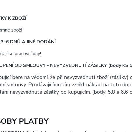
KY K ZBOŽÍ
emné zboží
3-6 DNŮ A JINÉ DODÁNÍ
ítají se pracovní dny!
PENÍ OD SMLOUVY - NEVYZVEDNUTÍ ZÁSILKY (body KS 5.
ující bere na vědomí, že při nevyzvednutí zboží (zásilky
ní smlouvy. Prodávajícímu tím vznikl náklad na tuto dop
lání nevyzvednuté zásilky po kupujícím. (body: 5.8 a 6.
OBY PLATBY