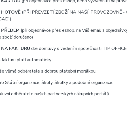
 KARTOU
(při objednávce přes eshop, nebo vyzvednutí na pro
 HOTOVĚ
(PŘI PŘEVZETÍ ZBOŽÍ NA NAŠÍ PROVOZOVNĚ -
SAD))
 PŘEDEM
(
při objednávce přes eshop
, na Váš email z objednávk
 zboží doručeno)
 NA FAKTURU
dle domluvy s vedením společnosti TIP OFFICE 1
 fakturu platí automaticky :
še věrné odběratele s dobrou platební morálkou.
pro Státní organizace, Školy, Školky a podobné organizace.
luvní odběratele naších partnerských nákupních portálů