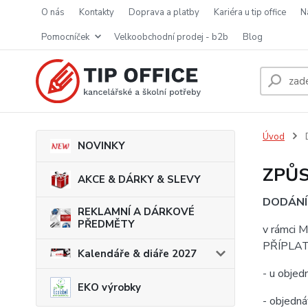
o nás
kontakty
doprava a platby
kariéra u tip office
pomocníček
velkoobchodní prodej - b2b
blog
Úvod
NOVINKY
ZPŮS
AKCE & DÁRKY & SLEVY
DODÁNÍ
REKLAMNÍ A DÁRKOVÉ
PŘEDMĚTY
v rámci 
PŘÍPLATKY
Kalendáře & diáře 2027
- u obje
EKO výrobky
- objedn