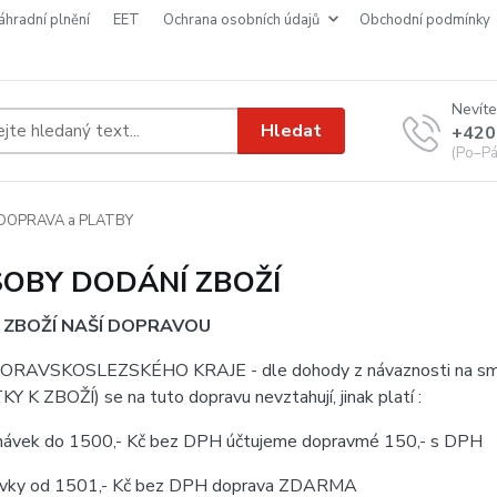
náhradní plnění
EET
ochrana osobních údajů
obchodní podmínky
Nevíte
Hledat
+420
(Po–Pá
DOPRAVA a PLATBY
OBY DODÁNÍ ZBOŽÍ
 ZBOŽÍ NAŠÍ DOPRAVOU
MORAVSKOSLEZSKÉHO KRAJE - dle dohody z návaznosti na směry
 K ZBOŽÍ) se na tuto dopravu nevztahují, jinak platí :
dnávek do 1500,- Kč bez DPH účtujeme dopravmé 150,- s DPH
ávky od 1501,- Kč bez DPH doprava ZDARMA