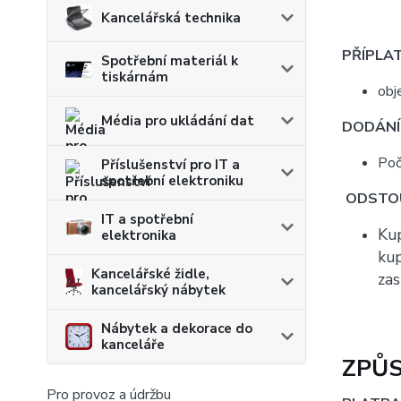
Kancelářská technika
PŘÍPLAT
Spotřební materiál k
tiskárnám
obj
Média pro ukládání dat
DODÁNÍ 
Poč
Příslušenství pro IT a
spotřební elektroniku
ODSTOU
IT a spotřební
Kup
elektronika
kup
Kancelářské židle,
zas
kancelářský nábytek
Nábytek a dekorace do
kanceláře
ZPŮS
Pro provoz a údržbu