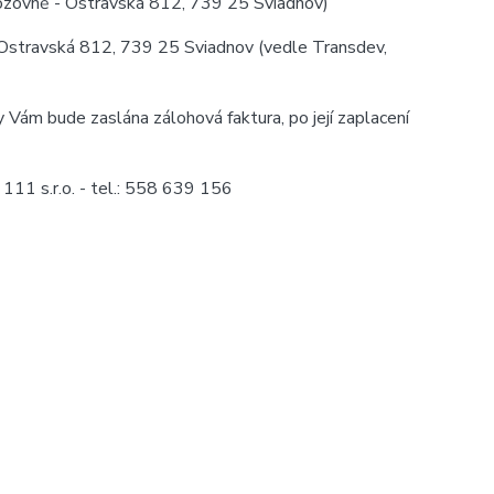
vozovně - Ostravská 812, 739 25 Sviadnov)
Ostravská 812, 739 25 Sviadnov (vedle Transdev,
y Vám bude zaslána zálohová faktura, po její zaplacení
11 s.r.o. - tel.: 558 639 156