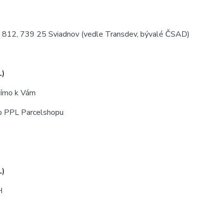
812, 739 25 Sviadnov (vedle Transdev, bývalé ČSAD)
L)
přímo k Vám
o PPL Parcelshopu
L)
H