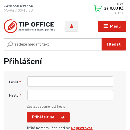
0
ks
+420 558 639 156
za
0,00 Kč
(Po–Pá 7:00–15:30)
Menu
Hledat
Přihlášení
Email
*
Heslo
*
Zaslat zapomenuté heslo
Přihlásit se
Ještě nemám účet, chci se
Registrovat