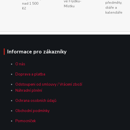
ve Frýdku-
předměty,
nad 1 500
Místku
diáře a
Kč
kalendáře
Informace pro zákazníky
O nás
Doprava a platba
Odstoupeni od smlouvy / Vrácení zboží
Náhradní plnění
Ochrana osobních údajů
Obchodní podmínky
Pomocníček