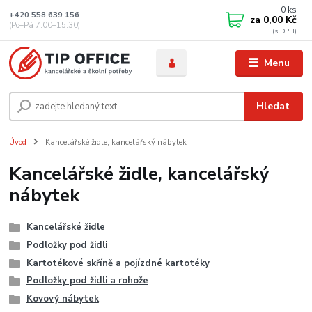
0
ks
+420 558 639 156
za
0,00 Kč
(Po–Pá 7:00–15:30)
Menu
Hledat
Úvod
Kancelářské židle, kancelářský nábytek
Kancelářské židle, kancelářský
nábytek
Kancelářské židle
Podložky pod židli
Kartotékové skříně a pojízdné kartotéky
Podložky pod židli a rohože
Kovový nábytek