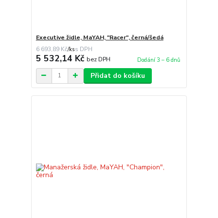
Executive židle, MaYAH, "Racer", černá/šedá
6 693,89 Kč
/
ks
5 532,14 Kč
bez DPH
Dodání 3 – 6 dnů
Přidat do košíku