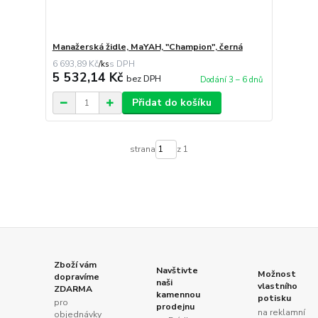
Manažerská židle, MaYAH, "Champion", černá
6 693,89 Kč
/
ks
5 532,14 Kč
bez DPH
Dodání 3 – 6 dnů
Přidat do košíku
strana
z 1
Zboží vám
Navštivte
Možnost
dopravíme
naši
vlastního
ZDARMA
kamennou
potisku
pro
prodejnu
na reklamní
objednávky