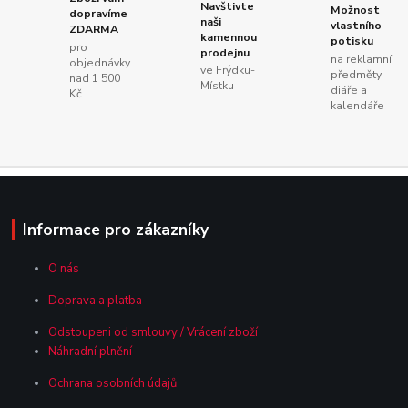
Navštivte
Možnost
dopravíme
naši
vlastního
ZDARMA
kamennou
potisku
pro
prodejnu
na reklamní
objednávky
ve Frýdku-
předměty,
nad 1 500
Místku
diáře a
Kč
kalendáře
Informace pro zákazníky
O nás
Doprava a platba
Odstoupeni od smlouvy / Vrácení zboží
Náhradní plnění
Ochrana osobních údajů