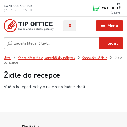
0
ks
+420 558 639 156
za
0,00 Kč
(Po–Pá 7:00–15:30)
Menu
Hledat
Úvod
Kancelářské židle, kancelářský nábytek
Kancelářské židle
Židle
do recepce
Židle do recepce
V této kategorii nebylo nalezeno žádné zboží.
Zboží vám