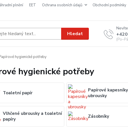
náhradní plnění
EET
ochrana osobních údajů
obchodní podmínky
Nevíte
Hledat
+420
(Po–Pá
apírové hygienické potřeby
rové hygienické potřeby
Papírové kapesníky
Toaletní papír
ubrousky
Vlhčené ubrousky a toaletní
Zásobníky
papíry