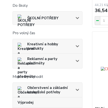
44,21 Kč
Do školy
36,54
ŠKOLNÍ POTŘEBY
Pro volný čas
Kreativní a hobby
produkty
Reklamní a party
předměty
Mohlo by se hodit
Občerstvení a základní
kuchyňské potřeby
Výprodej