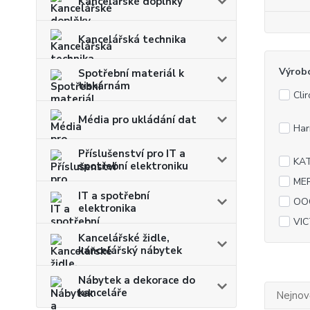
Kancelářské doplňky
Kancelářská technika
Výrob
Spotřební materiál k
tiskárnám
Clir
Média pro ukládání dat
Ha
Příslušenství pro IT a
KA
spotřební elektroniku
ME
IT a spotřební
OO
elektronika
VIC
Kancelářské židle,
kancelářský nábytek
Nábytek a dekorace do
kanceláře
Nejnově