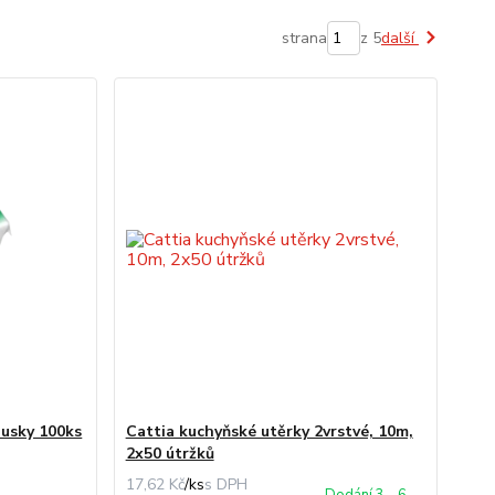
strana
z 5
další
ousky 100ks
Cattia kuchyňské utěrky 2vrstvé, 10m,
2x50 útržků
17,62 Kč
/
ks