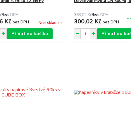
bník ručníků ZZ černý
Dávkovač mýdla CN 500ml, b
č
/
ks
363,02 Kč
/
ks
Do
6 Kč
300,02 Kč
bez DPH
bez DPH
Není skladem
Přidat do košíku
Přidat do ko