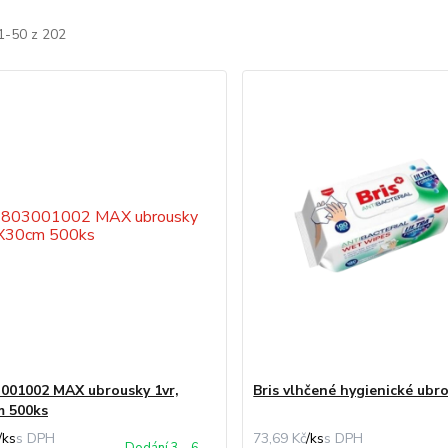
1-50 z 202
001002 MAX ubrousky 1vr,
Bris vlhčené hygienické ubr
m 500ks
/
ks
73,69 Kč
/
ks