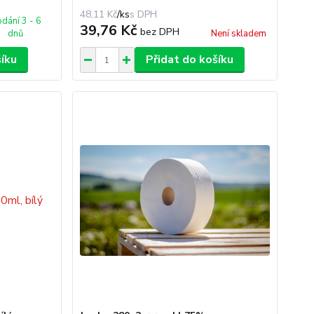
48,11 Kč
/
ks
dání 3 - 6
39,76 Kč
bez DPH
dnů
Není skladem
šíku
Přidat do košíku