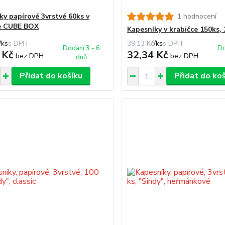
ky papírové 3vrstvé 60ks v
1 hodnocení
e CUBE BOX
Kapesníky v krabičce 150ks, 
/
ks
39,13 Kč
/
ks
Dodání 3 - 6
Do
 Kč
32,34 Kč
bez DPH
bez DPH
dnů
Přidat do košíku
Přidat do ko