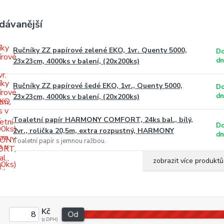
dávanější
Ručníky ZZ papírové zelené EKO, 1vr. Quenty 5000,
Do
dn
23x23cm, 4000ks v balení, (20x200ks)
Ručníky ZZ papírové šedé EKO, 1vr., Quenty 5000,
Do
dn
23x23cm, 4000ks v balení, (20x200ks)
Toaletní papír HARMONY COMFORT, 24ks bal., bílý,
Do
2vr., rolička 20,5m, extra rozpustný, HARMONY
dn
Toaletní papír s jemnou ražbou.
zobrazit více produktů
Kč
Od