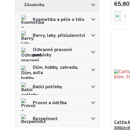
65,80
Zásobníky
Kosmetika a péče o tělo
Barvy, laky, příslušenství
Ochranné pracovní
pomůcky
Dům, hobby, zahrada,
auta
Balící potřeby
Provoz a údržba
Bezpečnost
Cattia 
300útrž