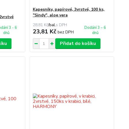
Kapesníky, papírové, 3vrstvé, 100 ks,
"Sindy", aloe vera
2vrstvé
28,81 Kč
/
bal.
dání 3 - 6
Dodání 3 – 6
23,81 Kč
bez DPH
dnů
dnů
šíku
Přidat do košíku