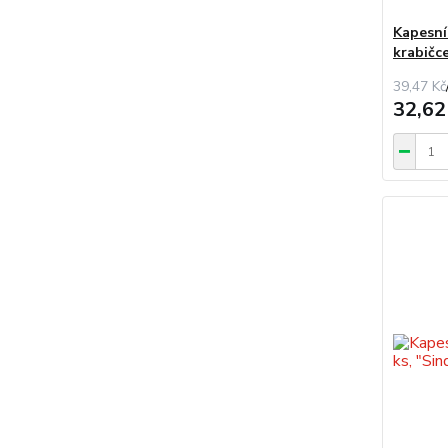
Kapesní
krabičc
39,47 Kč
32,62