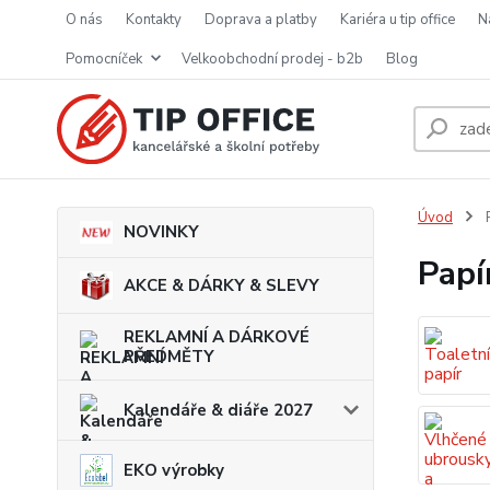
o nás
kontakty
doprava a platby
kariéra u tip office
pomocníček
velkoobchodní prodej - b2b
blog
Úvod
P
NOVINKY
Papí
AKCE & DÁRKY & SLEVY
REKLAMNÍ A DÁRKOVÉ
PŘEDMĚTY
Kalendáře & diáře 2027
EKO výrobky