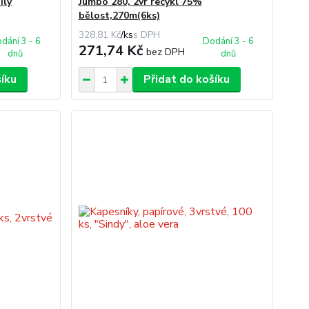
ílý
Jumbo 280, 2vr recykl 75%
bělost,270m(6ks)
328,81 Kč
/
ks
dání 3 - 6
Dodání 3 - 6
271,74 Kč
bez DPH
dnů
dnů
šíku
Přidat do košíku