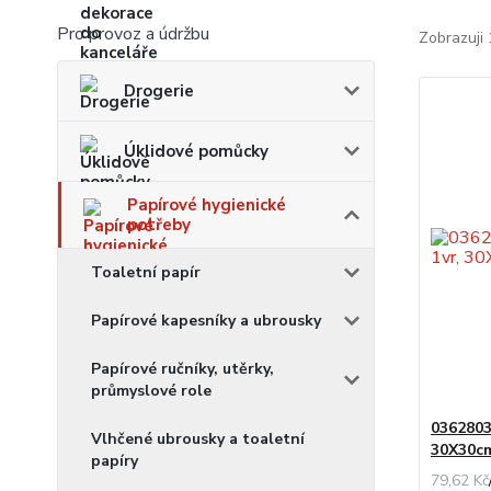
Pro provoz a údržbu
Zobrazuji 
Drogerie
Úklidové pomůcky
Papírové hygienické
potřeby
Toaletní papír
Papírové kapesníky a ubrousky
Papírové ručníky, utěrky,
průmyslové role
0362803
Vlhčené ubrousky a toaletní
30X30c
papíry
79,62 Kč