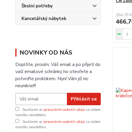
CN Záso
Školní potřeby
564,78 K
Kancelářský nábytek
466,7
NOVINKY OD NÁS
Doplňte, prosím, Váš email a po přijetí do
vaší emailové schránky ho otevřete a
potvrďte proklikem. Nyní Vám již nic
neunikne!!!
Přihlásit se
Souhlasím se
zpracováním osobních údajů
za účelem
rozesílky newsletteru.
Souhlasím se
zpracováním osobních údajů
za účelem
rozesílky newsletteru.