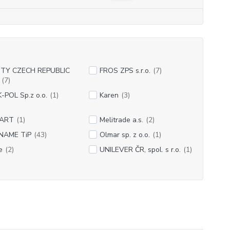
ITY CZECH REPUBLIC
FROS ZPS s.r.o.
(7)
(7)
-POL Sp.z o.o.
(1)
Karen
(3)
ART
(1)
Melitrade a.s.
(2)
NAME TiP
(43)
Olmar sp. z o.o.
(1)
e
(2)
UNILEVER ČR, spol. s r.o.
(1)