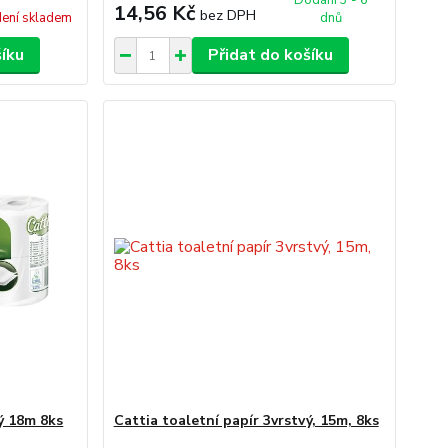
Dodání 3 - 6
14,56 Kč
bez DPH
ení skladem
dnů
šíku
Přidat do košíku
vý 18m 8ks
Cattia toaletní papír 3vrstvý, 15m, 8ks