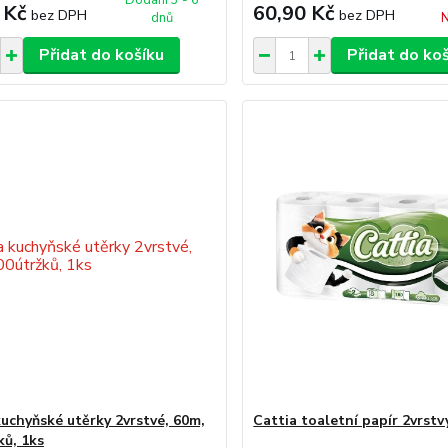
Dodání 3 - 6
 Kč
60,90 Kč
bez DPH
bez DPH
dnů
N
Přidat do košíku
Přidat do ko
kuchyňské utěrky 2vrstvé, 60m,
Cattia toaletní papír 2vrst
ků, 1ks