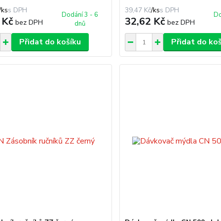
/
ks
39,47 Kč
/
ks
Dodání 3 - 6
Do
 Kč
32,62 Kč
bez DPH
bez DPH
dnů
Přidat do košíku
Přidat do ko