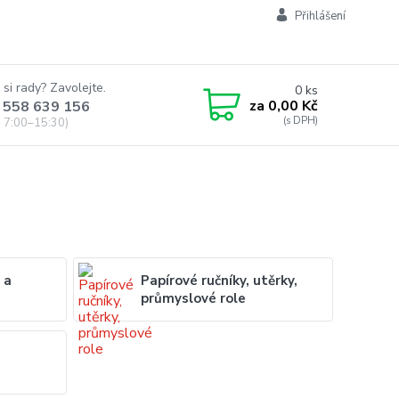
Přihlášení
 si rady? Zavolejte.
0
ks
za
0,00 Kč
 558 639 156
 7:00–15:30)
 a
Papírové ručníky, utěrky,
průmyslové role