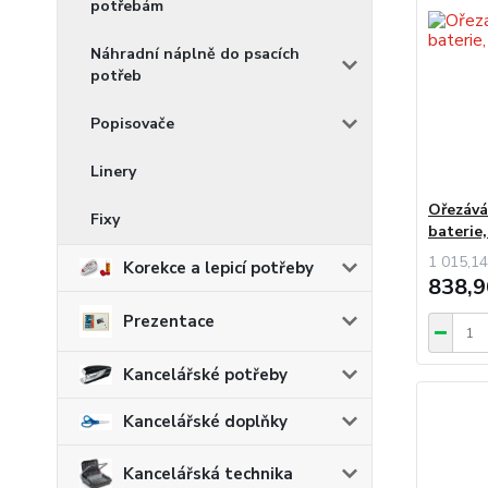
potřebám
Náhradní náplně do psacích
potřeb
Popisovače
Linery
Ořezávát
Fixy
bateri
1 015,14
Korekce a lepicí potřeby
838,9
Prezentace
Kancelářské potřeby
Kancelářské doplňky
Kancelářská technika