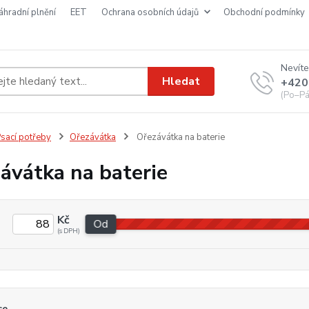
náhradní plnění
EET
ochrana osobních údajů
obchodní podmínky
Nevíte
Hledat
+420
(Po–Pá
sací potřeby
Ořezávátka
Ořezávátka na baterie
ávátka na baterie
Kč
Od
ce