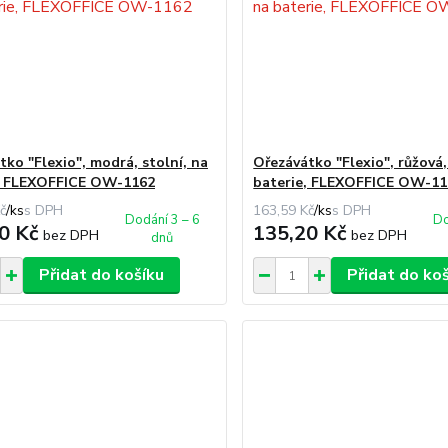
tko "Flexio", modrá, stolní, na
Ořezávátko "Flexio", růžová,
, FLEXOFFICE OW-1162
baterie, FLEXOFFICE OW-11
č
/
ks
163,59 Kč
/
ks
Dodání 3 – 6
Do
0 Kč
135,20 Kč
bez DPH
bez DPH
dnů
Přidat do košíku
Přidat do ko