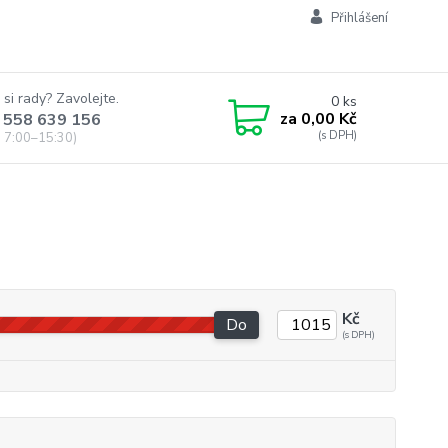
Přihlášení
 si rady? Zavolejte.
0
ks
za
0,00 Kč
 558 639 156
 7:00–15:30)
Kč
Do