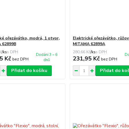
cké ořezávátko, modrá, 1 otvor,
Elektrické ořezávátko, růžov
 62899B
MITAMA 62899A
č
/
ks
280,66 Kč
/
ks
Dodání 3 – 6
Do
5 Kč
231,95 Kč
bez DPH
bez DPH
dnů
Přidat do košíku
Přidat do ko