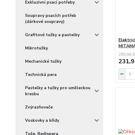
Exkluzivní psací potřeby
Soupravy psacích potřeb
(dárkové soupravy)
Grafitové tužky a pastelky
Elektri
MITAMA
Mikrotužky
280,66 K
231,9
Mechanické tužky
Technická pera
Pastelky a tužky pro uměleckou
kresbu
Zvýrazňovače
Voskovky a křídy
Tuše, Redispera