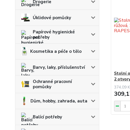
Drogerie
Úklidové pomůcky
Papírové hygienické
potřeby
Kosmetika a péče o tělo
Barvy, laky, příslušenství
Stolní 
2 otvor
Ochranné pracovní
pomůcky
374,09 K
309,1
Dům, hobby, zahrada, auta
Balící potřeby