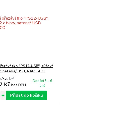
ořezávátko "PS12-USB", růžová,
y, baterie/ USB, RAPESCO
č
/
ks
Dodání 3 – 6
7 Kč
bez DPH
dnů
Přidat do košíku