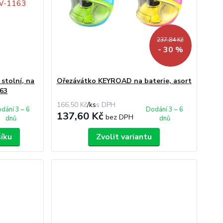
237,84 Kč
- 30 %
 stolní, na
Ořezávátko KEYROAD na baterie, asort
63
166,50 Kč
/
ks
dání 3 – 6
Dodání 3 – 6
137,60 Kč
bez DPH
dnů
dnů
šíku
Zvolit variantu