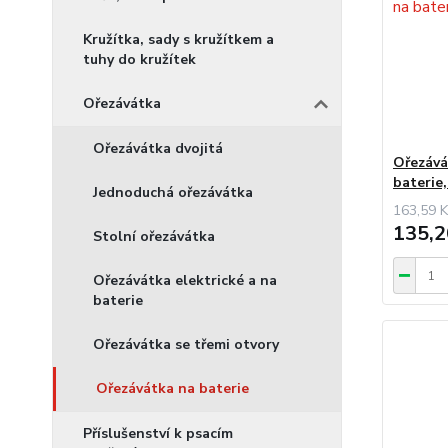
Kružítka, sady s kružítkem a
tuhy do kružítek
Ořezávátka
Ořezávátka dvojitá
Ořezává
baterie
Jednoduchá ořezávátka
163,59 K
135,2
Stolní ořezávátka
Ořezávátka elektrické a na
baterie
Ořezávátka se třemi otvory
Ořezávátka na baterie
Příslušenství k psacím