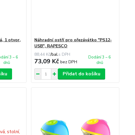
á, 1 otvor,
Náhradní ostří pro ořezávátko "PS12-
USB", RAPESCO
88,44 Kč
/
bal.
dání 3 – 6
Dodání 3 – 6
73,09 Kč
bez DPH
dnů
dnů
šíku
Přidat do košíku