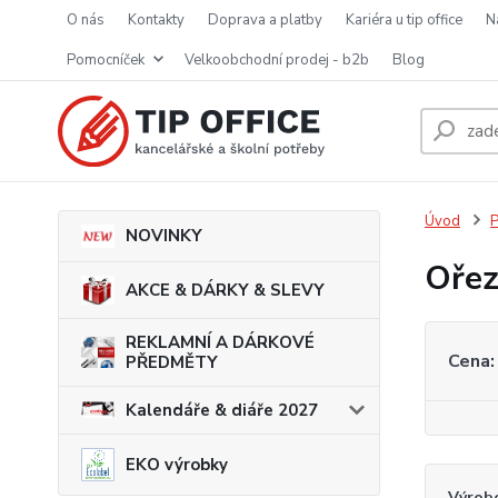
o nás
kontakty
doprava a platby
kariéra u tip office
pomocníček
velkoobchodní prodej - b2b
blog
Úvod
P
NOVINKY
Ořez
AKCE & DÁRKY & SLEVY
REKLAMNÍ A DÁRKOVÉ
Cena:
PŘEDMĚTY
Kalendáře & diáře 2027
EKO výrobky
Výrob