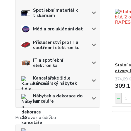
Spotřební materiál k
tiskárnám
Média pro ukládání dat
Příslušenství pro IT a
spotřební elektroniku
IT a spotřební
Stolní 
elektronika
otvory,
Kancelářské židle,
374,09 K
kancelářský nábytek
309,1
Nábytek a dekorace do
kanceláře
Pro provoz a údržbu