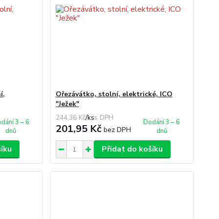
í,
Ořezávátko, stolní, elektrické, ICO
"Ježek"
244,36 Kč
/
ks
dání 3 – 6
Dodání 3 – 6
201,95 Kč
bez DPH
dnů
dnů
šíku
Přidat do košíku