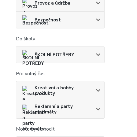
Provoz a údržba
Bezpečnost
Do školy
ŠKOLNÍ POTŘEBY
Pro volný čas
Kreativní a hobby
produkty
Reklamní a party
předměty
Mohlo by se hodit