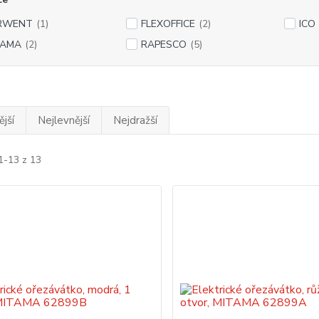
RWENT
(1)
FLEXOFFICE
(2)
ICO
TAMA
(2)
RAPESCO
(5)
jší
Nejlevnější
Nejdražší
1-13 z 13