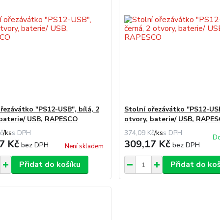
ořezávátko "PS12-USB", bílá, 2
Stolní ořezávátko "PS12-USB
 baterie/ USB, RAPESCO
otvory, baterie/ USB, RAPE
č
/
ks
374,09 Kč
/
ks
Do
7 Kč
309,17 Kč
bez DPH
bez DPH
Není skladem
Přidat do košíku
Přidat do ko