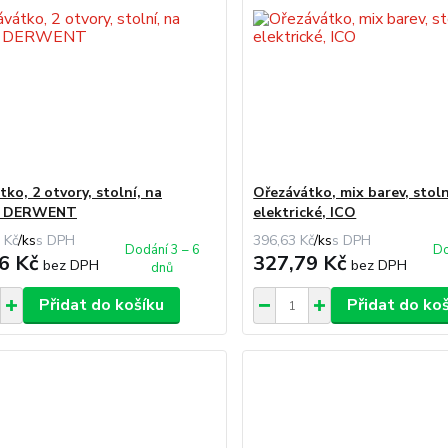
ko, 2 otvory, stolní, na
Ořezávátko, mix barev, stoln
e, DERWENT
elektrické, ICO
 Kč
/
ks
396,63 Kč
/
ks
Dodání 3 – 6
Do
6 Kč
327,79 Kč
bez DPH
bez DPH
dnů
Přidat do košíku
Přidat do ko