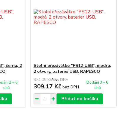
", černá, 2
Stolní ořezávátko "PS12-USB", modrá,
SCO
2 otvory, baterie/ USB, RAPESCO
374,09 Kč
/
ks
dání 3 – 6
Dodání 3 – 6
309,17 Kč
bez DPH
dnů
dnů
šíku
Přidat do košíku