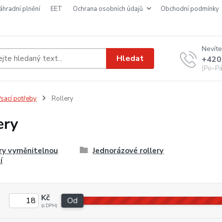
náhradní plnění
EET
ochrana osobních údajů
obchodní podmínky
Nevíte
Hledat
+420
(Po–Pá
sací potřeby
Rollery
ery
ry vyměnitelnou
Jednorázové rollery
í
Kč
Od