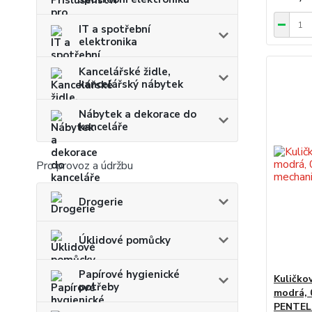
IT a spotřební
elektronika
Kancelářské židle,
kancelářský nábytek
Nábytek a dekorace do
kanceláře
Pro provoz a údržbu
Drogerie
Úklidové pomůcky
Papírové hygienické
Kuličko
potřeby
modrá, 
PENTEL