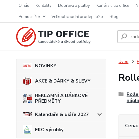
o nás
kontakty
doprava a platby
kariéra u tip office
pomocníček
velkoobchodní prodej - b2b
blog
Úvod
P
NOVINKY
Roll
AKCE & DÁRKY & SLEVY
Rolle
REKLAMNÍ A DÁRKOVÉ
nápln
PŘEDMĚTY
Kalendáře & diáře 2027
Cena:
EKO výrobky