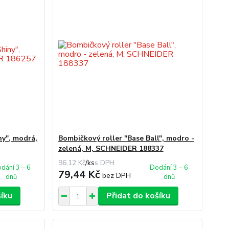
y", modrá,
Bombičkový roller "Base Ball", modro -
zelená, M, SCHNEIDER 188337
96,12 Kč
/
ks
dání 3 – 6
Dodání 3 – 6
79,44 Kč
bez DPH
dnů
dnů
šíku
Přidat do košíku