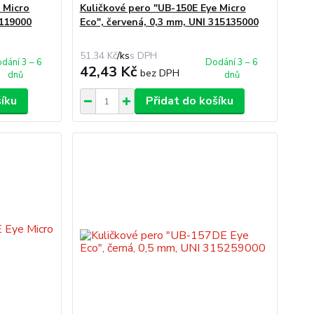
 Micro
Kuličkové pero "UB-150E Eye Micro
5119000
Eco", červená, 0,3 mm, UNI 315135000
51,34 Kč
/
ks
dání 3 – 6
Dodání 3 – 6
42,43 Kč
bez DPH
dnů
dnů
šíku
Přidat do košíku