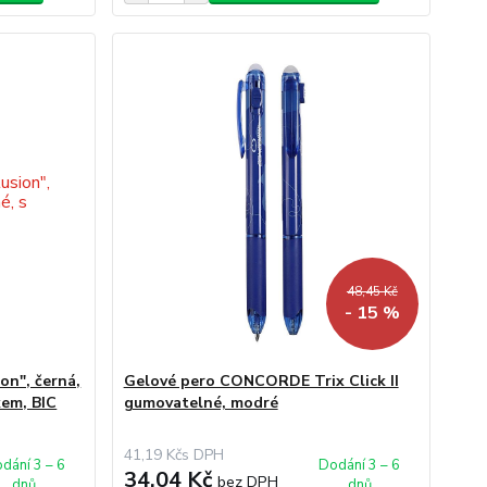
48,45 Kč
- 15 %
ion", černá,
Gelové pero CONCORDE Trix Click II
kem, BIC
gumovatelné, modré
41,19 Kč
dání 3 – 6
Dodání 3 – 6
34,04 Kč
bez DPH
dnů
dnů