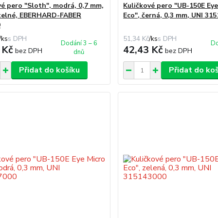
vé pero "Sloth", modrá, 0,7 mm,
Kuličkové pero "UB-150E Eye
telné, EBERHARD-FABER
Eco", černá, 0,3 mm, UNI 31
9
/
ks
51,34 Kč
/
ks
Dodání 3 – 6
Do
 Kč
42,43 Kč
bez DPH
bez DPH
dnů
Přidat do košíku
Přidat do ko