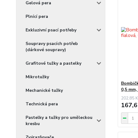
Gelová pera
Plnící pera
Exkluzivní psací potřeby
Soupravy psacích potřeb
(dárkové soupravy)
Grafitové tužky a pastelky
Mikrotužky
Bombičk
0,5 mm
Mechanické tužky
202,85 K
167,6
Technická pera
Pastelky a tužky pro uměleckou
kresbu
Zvýrazňovače