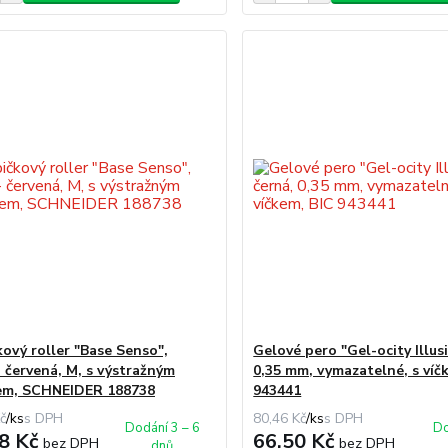
ový roller "Base Senso",
Gelové pero "Gel-ocity Illus
- červená, M, s výstražným
0,35 mm, vymazatelné, s víč
em, SCHNEIDER 188738
943441
č
/
ks
80,46 Kč
/
ks
Dodání 3 – 6
Do
8 Kč
66,50 Kč
bez DPH
bez DPH
dnů