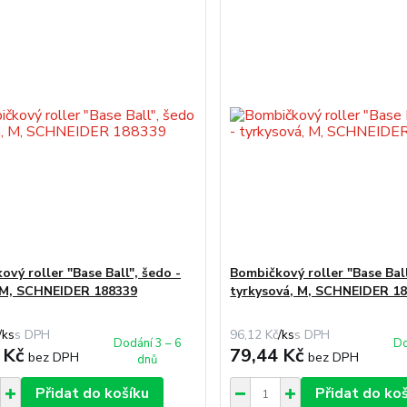
vý roller "Base Ball", šedo -
Bombičkový roller "Base Ball
 M, SCHNEIDER 188339
tyrkysová, M, SCHNEIDER 1
/
ks
96,12 Kč
/
ks
Dodání 3 – 6
Do
 Kč
79,44 Kč
bez DPH
bez DPH
dnů
Přidat do košíku
Přidat do ko