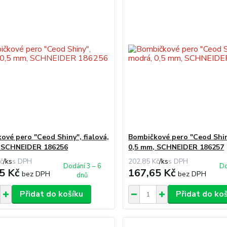
ové pero "Ceod Shiny", fialová,
Bombičkové pero "Ceod Shin
, SCHNEIDER 186256
0,5 mm, SCHNEIDER 186257
č
/
ks
202,85 Kč
/
ks
Dodání 3 – 6
Do
5 Kč
167,65 Kč
bez DPH
bez DPH
dnů
Přidat do košíku
Přidat do ko