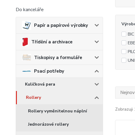
Do kanceláře
Výrob
Papír a papírové výrobky
BIC
Třídění a archivace
EB
PIL
Tiskopisy a formuláře
UNI
Psací potřeby
Kuličková pera
Nejnově
Rollery
Zobrazuji 
Rollery vyměnitelnou náplní
Jednorázové rollery