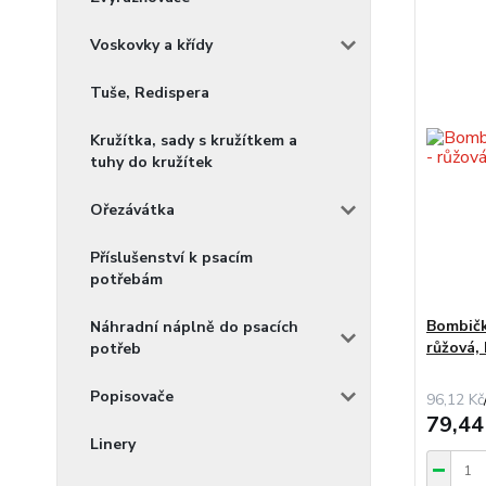
Voskovky a křídy
Tuše, Redispera
Kružítka, sady s kružítkem a
tuhy do kružítek
Ořezávátka
Příslušenství k psacím
potřebám
Bombičko
Náhradní náplně do psacích
růžová,
potřeb
Popisovače
96,12 Kč
79,44
Linery