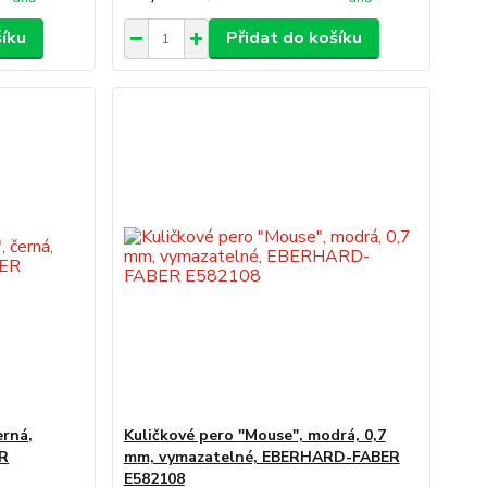
šíku
Přidat do košíku
erná,
Kuličkové pero "Mouse", modrá, 0,7
ER
mm, vymazatelné, EBERHARD-FABER
E582108