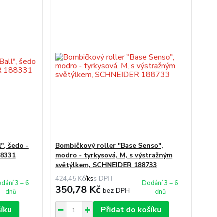
", šedo -
Bombičkový roller "Base Senso",
88331
modro - tyrkysová, M, s výstražným
světýlkem, SCHNEIDER 188733
424,45 Kč
/
ks
dání 3 – 6
Dodání 3 – 6
350,78 Kč
bez DPH
dnů
dnů
šíku
Přidat do košíku