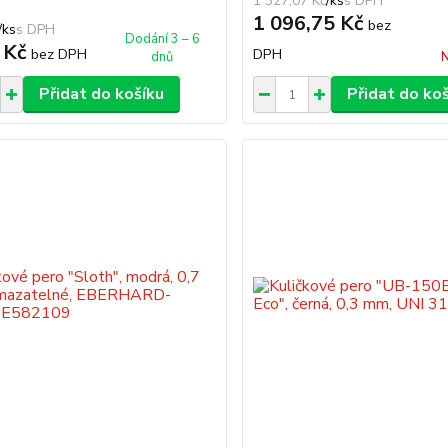
1 327,07 Kč
/
ks
1 096,75 Kč
bez
/
ks
Dodání 3 – 6
 Kč
bez DPH
DPH
dnů
N
Přidat do košíku
Přidat do ko