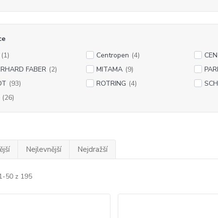
ce
(1)
Centropen
(4)
CEN
ERHARD FABER
(2)
MITAMA
(9)
PAR
OT
(93)
ROTRING
(4)
SCH
(26)
jší
Nejlevnější
Nejdražší
1-50 z 195