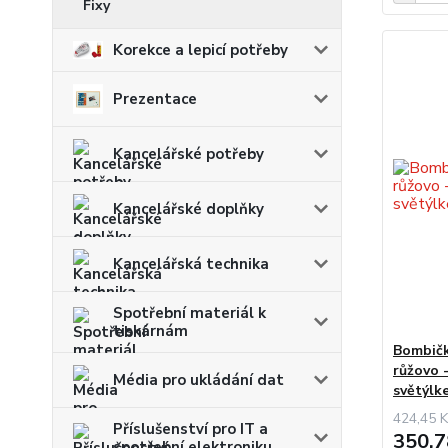
Fixy
Korekce a lepicí potřeby
Prezentace
Kancelářské potřeby
Kancelářské doplňky
Kancelářská technika
Spotřební materiál k
tiskárnám
Bombičk
růžovo 
Média pro ukládání dat
světýlk
424,45 K
Příslušenství pro IT a
350,7
spotřební elektroniku