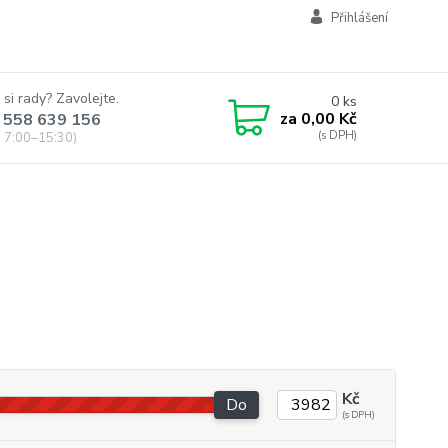
Přihlášení
 si rady? Zavolejte.
0
ks
za
0,00 Kč
 558 639 156
 7:00–15:30)
Kč
Do