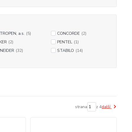
TROPEN, a.s.
(5)
CONCORDE
(2)
KER
(2)
PENTEL
(1)
NEIDER
(32)
STABILO
(14)
strana
z 4
další