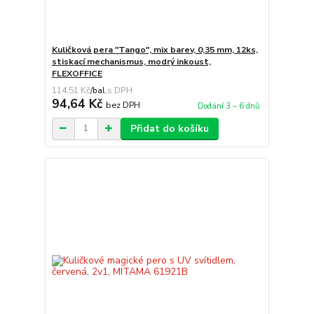
Kuličková pera "Tango", mix barev, 0,35 mm, 12ks,
stiskací mechanismus, modrý inkoust,
FLEXOFFICE
114,51 Kč
/
bal.
94,64 Kč
bez DPH
Dodání 3 – 6 dnů
Přidat do košíku