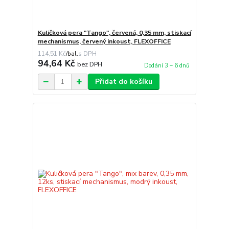
Kuličková pera "Tango", červená, 0,35 mm, stiskací
mechanismus, červený inkoust, FLEXOFFICE
114,51 Kč
/
bal.
94,64 Kč
bez DPH
Dodání 3 – 6 dnů
Přidat do košíku