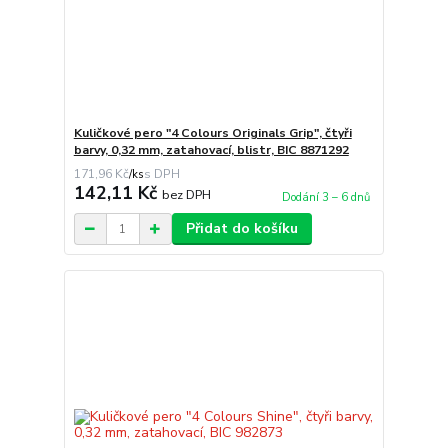
Kuličkové pero "4 Colours Originals Grip", čtyři
barvy, 0,32 mm, zatahovací, blistr, BIC 8871292
171,96 Kč
/
ks
142,11 Kč
bez DPH
Dodání 3 – 6 dnů
Přidat do košíku