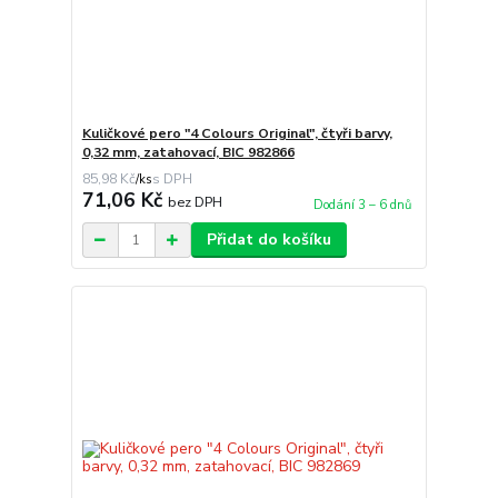
Kuličkové pero "4 Colours Original", čtyři barvy,
0,32 mm, zatahovací, BIC 982866
85,98 Kč
/
ks
71,06 Kč
bez DPH
Dodání 3 – 6 dnů
Přidat do košíku