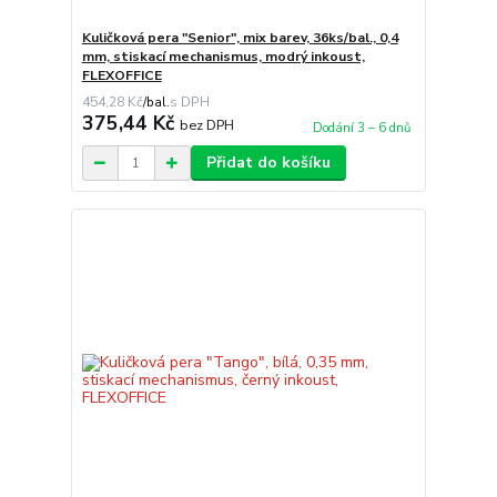
Kuličková pera "Senior", mix barev, 36ks/bal., 0,4
mm, stiskací mechanismus, modrý inkoust,
FLEXOFFICE
454,28 Kč
/
bal.
375,44 Kč
bez DPH
Dodání 3 – 6 dnů
Přidat do košíku