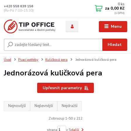
0
ks
+420 558 639 156
za
0,00 Kč
(Po–Pá 7:00–15:30)
Menu
Hledat
Úvod
Psací potřeby
Kuličková pera
Jednorázová kuličková pera
Jednorázová kuličková pera
Upřesnit parametry
Nejnovější
Nejlevnější
Nejdražší
Zobrazuji 1-50 z 212
strana
z 5
další