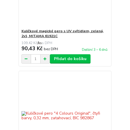
Kuličkové magické pero s UV svítidlem, zelená,
2v1, MITAMA 61921C
109,42 Kč
/
ks
90,43 Kč
bez DPH
Dodání 3 – 6 dnů
Přidat do košíku