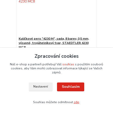
Kuličkové pero "4230 M", sada, 8 barev, 0,5 mm,
výsuvné, trojúhelníkový tvar, STAEDTLER 4230
MC8
60,58 Kč
/
blistr
Zpracování cookies
50,06 Kč
bez DPH
Dodání 3 – 6 dnů
Náš e-shop a partneři potřebují Váš
souhlas
s použitím souborů
Přidat do košíku
cookies, aby Vám mohli zobrazovat informace týkající se Vašich
zájmů.
Souhlasím
Nastavení
Souhlas můžete odmítnout
zde
.