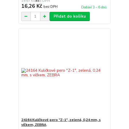
19,67 Kč
/
ks
16,26 Kč
bez DPH
Dodání 3 – 6 dnů
Přidat do košíku
24164 Kuličkové pero "Z-1", zelená, 0,24 mm, s
víčkem, ZEBRA