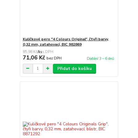
Kuličkové pero "4 Colours Original", čtyři barvy,
0,32 mm, zatahovací, BIC 982869
85,98 Kč
/
ks
71,06 Kč
bez DPH
Dodání 3 – 6 dnů
Přidat do košíku