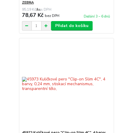
ZEBRA
95,19 Kč
/
ks
78,67 Kč
bez DPH
Dodání 3 – 6 dnů
Přidat do košíku
45973 Kuličkové pero "Clip-on Slim 4C", 4 barvy,