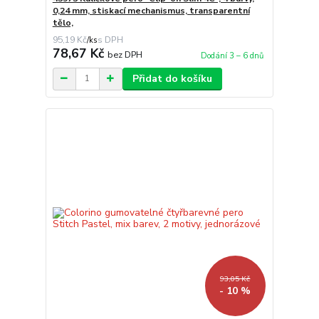
0,24 mm, stiskací mechanismus, transparentní
tělo,
95,19 Kč
/
ks
78,67 Kč
bez DPH
Dodání 3 – 6 dnů
Přidat do košíku
93,05 Kč
- 10 %