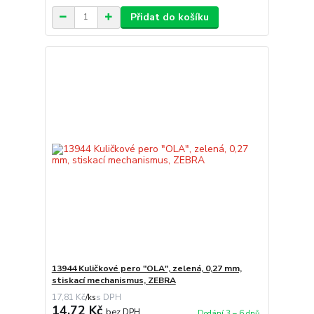
Přidat do košíku
13944 Kuličkové pero "OLA", zelená, 0,27 mm,
stiskací mechanismus, ZEBRA
17,81 Kč
/
ks
14,72 Kč
bez DPH
Dodání 3 – 6 dnů