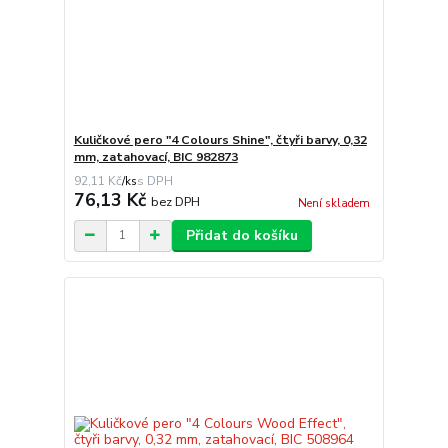
Kuličkové pero "4 Colours Shine", čtyři barvy, 0,32
mm, zatahovací, BIC 982873
92,11 Kč
/
ks
76,13 Kč
bez DPH
Není skladem
Přidat do košíku