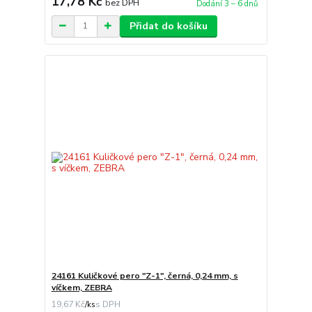
17,78 Kč
bez DPH
Dodání 3 – 6 dnů
Přidat do košíku
24161 Kuličkové pero "Z-1", černá, 0,24 mm, s
víčkem, ZEBRA
19,67 Kč
/
ks