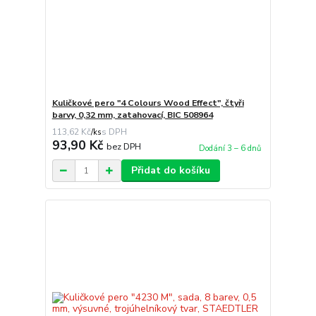
Kuličkové pero "4 Colours Wood Effect", čtyři
barvy, 0,32 mm, zatahovací, BIC 508964
113,62 Kč
/
ks
93,90 Kč
bez DPH
Dodání 3 – 6 dnů
Přidat do košíku