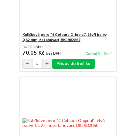
Kuličkové pero "4 Colours Original", čtyři barvy,
0,32 mm, zatahovací, BIC 982867
84,76 Kč
/
ks
70,05 Kč
bez DPH
Dodání 3 – 6 dnů
Přidat do košíku