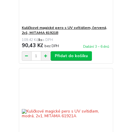
Kuličkové magické pero s UV svítidlem, červená,
2v1, MITAMA 61921B
109,42 Kč
/
ks
90,43 Kč
bez DPH
Dodání 3 – 6 dnů
Přidat do košíku