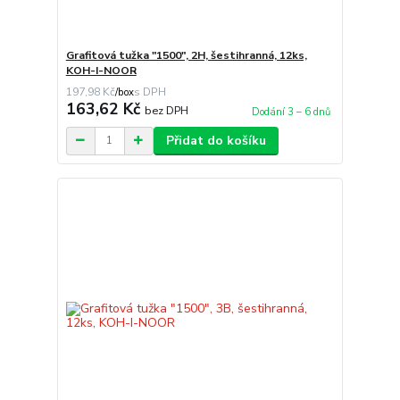
Grafitová tužka "1500", 2H, šestihranná, 12ks,
KOH-I-NOOR
197,98 Kč
/
box
163,62 Kč
bez DPH
Dodání 3 – 6 dnů
Přidat do košíku