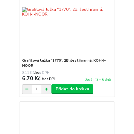
Grafitová tužka "1770", 2B, šestihranná, KOH-I-
NOOR
8,11 Kč
/
ks
6,70 Kč
bez DPH
Dodání 3 – 6 dnů
Přidat do košíku