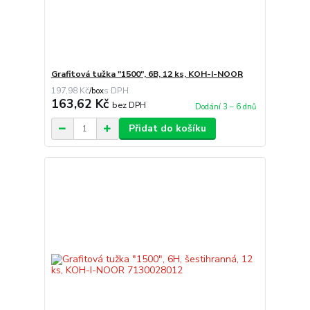
Grafitová tužka "1500", 6B, 12 ks, KOH-I-NOOR
197,98 Kč
/
box
163,62 Kč
bez DPH
Dodání 3 – 6 dnů
Přidat do košíku