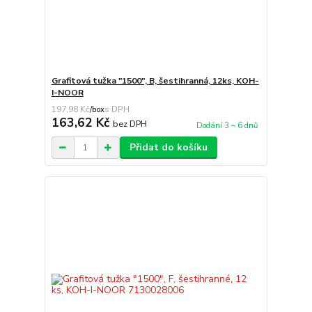
Grafitová tužka "1500", B, šestihranná, 12ks, KOH-
I-NOOR
197,98 Kč
/
box
163,62 Kč
bez DPH
Dodání 3 – 6 dnů
Přidat do košíku