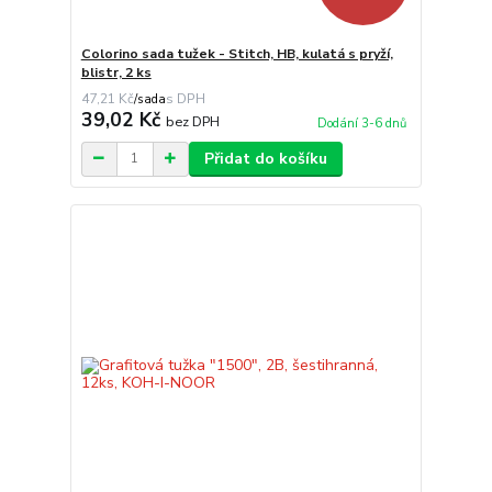
Colorino sada tužek - Stitch, HB, kulatá s pryží,
blistr, 2 ks
47,21 Kč
/
sada
39,02 Kč
bez DPH
Dodání 3-6 dnů
Přidat do košíku