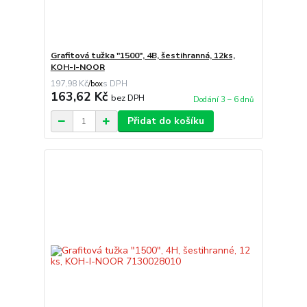
Grafitová tužka "1500", 4B, šestihranná, 12ks,
KOH-I-NOOR
197,98 Kč
/
box
163,62 Kč
bez DPH
Dodání 3 – 6 dnů
Přidat do košíku