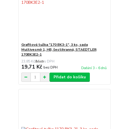
Grafitová tužka "170 BK3-1", 3 ks, sada
Multivesmír 1, HB, šestihranná, STAEDTLER
170BK3E2-1
23,85 Kč
/
blistr
19,71 Kč
bez DPH
Dodání 3 – 6 dnů
Přidat do košíku