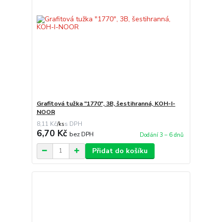
Grafitová tužka "1770", 3B, šestihranná, KOH-I-
NOOR
8,11 Kč
/
ks
6,70 Kč
bez DPH
Dodání 3 – 6 dnů
Přidat do košíku