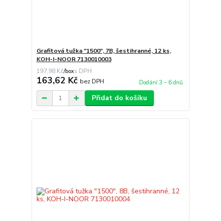
Grafitová tužka "1500", 7B, šestihranné, 12 ks,
KOH-I-NOOR 7130010003
197,98 Kč
/
box
163,62 Kč
bez DPH
Dodání 3 – 6 dnů
Přidat do košíku