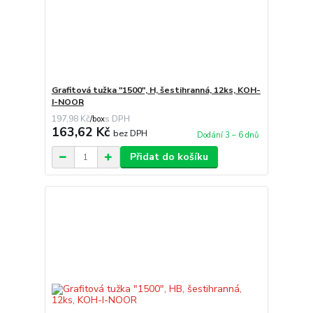
Grafitová tužka "1500", H, šestihranná, 12ks, KOH-
I-NOOR
197,98 Kč
/
box
163,62 Kč
bez DPH
Dodání 3 – 6 dnů
Přidat do košíku