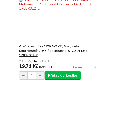
Grafitová tužka "170 BK3-2", 3 ks, sada
Multivesmír 2, HB, šestihranná, STAEDTLER
170BK3E2-2
23,85 Kč
/
blistr
19,71 Kč
bez DPH
Dodání 3 – 6 dnů
Přidat do košíku