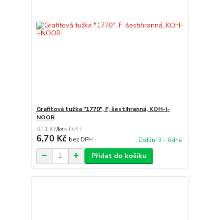
Grafitová tužka "1770", F, šestihranná, KOH-I-
NOOR
8,11 Kč
/
ks
6,70 Kč
bez DPH
Dodání 3 – 6 dnů
Přidat do košíku