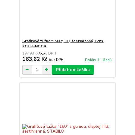
Grafitová tužka "1500", HB, šestihranná, 12ks,
KOH-I-NOOR
197,98 Kč
/
box
163,62 Kč
bez DPH
Dodání 3 – 6 dnů
Přidat do košíku