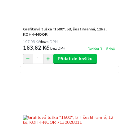
Grafitová tužka "1500", 5B, šestihranná, 12ks,
KOH-I-NOOR
197,98 Kč
/
box
163,62 Kč
bez DPH
Dodání 3 – 6 dnů
Přidat do košíku