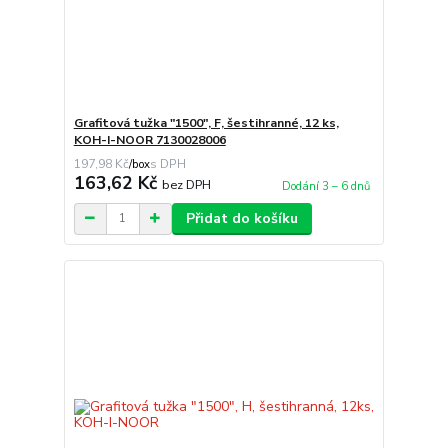
Grafitová tužka "1500", F, šestihranné, 12 ks,
KOH-I-NOOR 7130028006
197,98 Kč
/
box
163,62 Kč
bez DPH
Dodání 3 – 6 dnů
Přidat do košíku