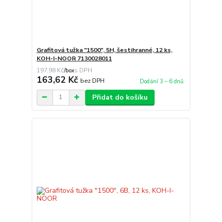
Grafitová tužka "1500", 5H, šestihranné, 12 ks,
KOH-I-NOOR 7130028011
197,98 Kč
/
box
163,62 Kč
bez DPH
Dodání 3 – 6 dnů
Přidat do košíku