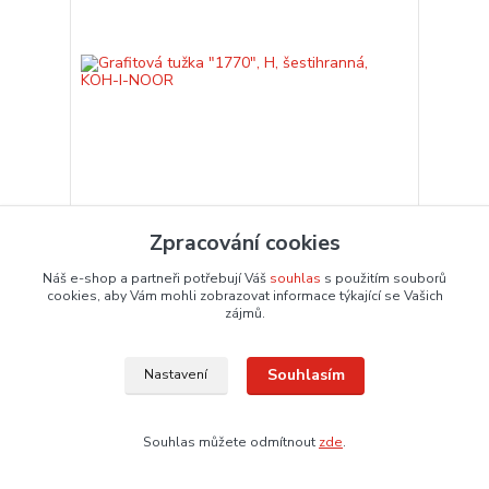
Zpracování cookies
Grafitová tužka "1770", H, šestihranná, KOH-I-
NOOR
Náš e-shop a partneři potřebují Váš
souhlas
s použitím souborů
8,11 Kč
/
ks
cookies, aby Vám mohli zobrazovat informace týkající se Vašich
6,70 Kč
zájmů.
bez DPH
Dodání 3 – 6 dnů
Přidat do košíku
Souhlasím
Nastavení
Souhlas můžete odmítnout
zde
.