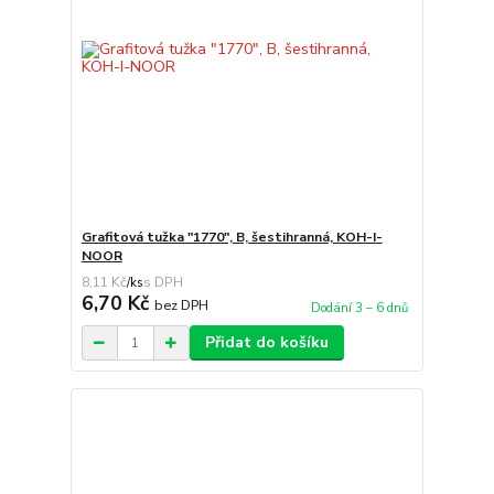
Grafitová tužka "1770", B, šestihranná, KOH-I-
NOOR
8,11 Kč
/
ks
6,70 Kč
bez DPH
Dodání 3 – 6 dnů
Přidat do košíku