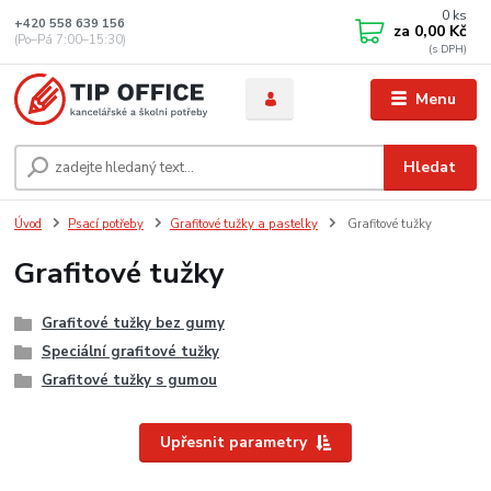
0
ks
+420 558 639 156
za
0,00 Kč
(Po–Pá 7:00–15:30)
Menu
Hledat
Úvod
Psací potřeby
Grafitové tužky a pastelky
Grafitové tužky
Grafitové tužky
Grafitové tužky bez gumy
Speciální grafitové tužky
Grafitové tužky s gumou
Upřesnit parametry