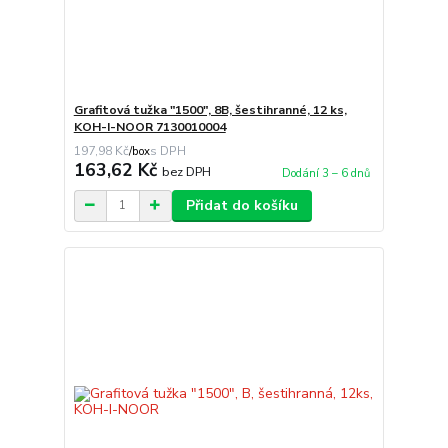
Grafitová tužka "1500", 8B, šestihranné, 12 ks,
KOH-I-NOOR 7130010004
197,98 Kč
/
box
163,62 Kč
bez DPH
Dodání 3 – 6 dnů
Přidat do košíku