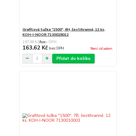
Grafitová tužka "1500", 6H, šestihranná, 12 ks,
KOH-I-NOOR 7130028012
197,98 Kč
/
box
163,62 Kč
bez DPH
Není skladem
Přidat do košíku