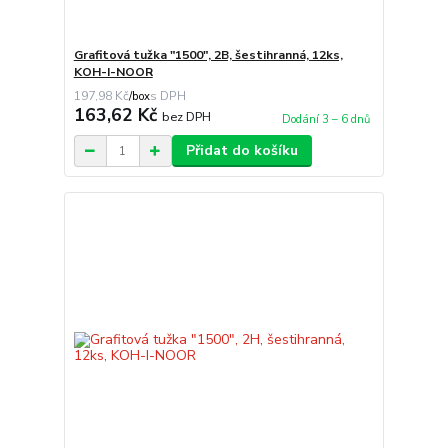
Grafitová tužka "1500", 2B, šestihranná, 12ks,
KOH-I-NOOR
197,98 Kč
/
box
163,62 Kč
bez DPH
Dodání 3 – 6 dnů
Přidat do košíku