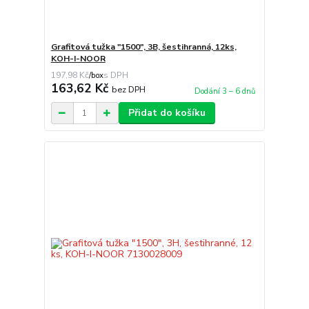
Grafitová tužka "1500", 3B, šestihranná, 12ks,
KOH-I-NOOR
197,98 Kč
/
box
163,62 Kč
bez DPH
Dodání 3 – 6 dnů
Přidat do košíku