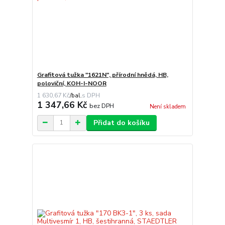
Grafitová tužka "1621N", přírodní hnědá, HB,
poloviční, KOH-I-NOOR
1 630,67 Kč
/
bal.
1 347,66 Kč
bez DPH
Není skladem
Přidat do košíku