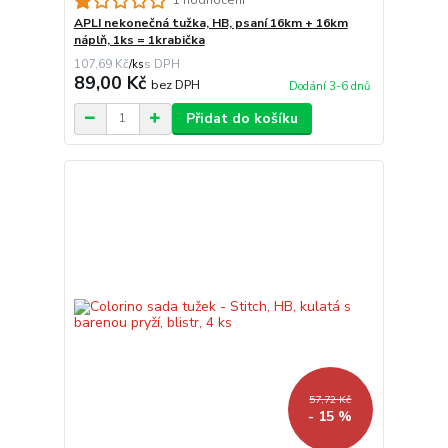
1 hodnocení
APLI nekonečná tužka, HB, psaní 16km + 16km
náplň, 1ks = 1krabička
107,69 Kč
/
ks
89,00 Kč
bez DPH
Dodání 3-6 dnů
Přidat do košíku
57,72 Kč
- 15 %