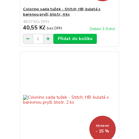
Colorino sada tužek - Stitch, HB, kulatá s
barenou pryží, blistr, 4 ks
49,07 Kč
40,55 Kč
bez DPH
Dodání 3-6 dnů
Přidat do košíku
55,54 Kč
- 15 %