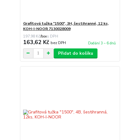
Grafitová tužka "1500", 3H, šestihranné, 12 ks,
KOH-I-NOOR 7130028009
197,98 Kč
/
box
163,62 Kč
bez DPH
Dodání 3 – 6 dnů
Přidat do košíku