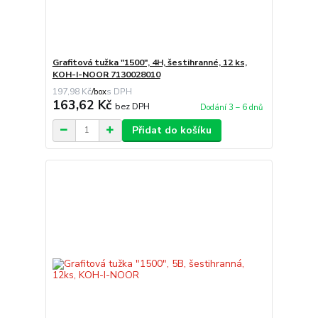
Grafitová tužka "1500", 4H, šestihranné, 12 ks,
KOH-I-NOOR 7130028010
197,98 Kč
/
box
163,62 Kč
bez DPH
Dodání 3 – 6 dnů
Přidat do košíku