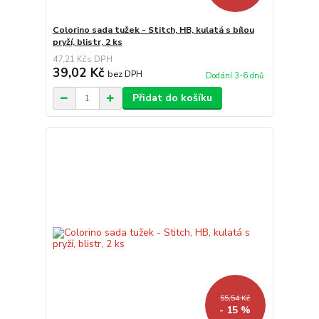
Colorino sada tužek - Stitch, HB, kulatá s bílou
pryží, blistr, 2 ks
47,21 Kč
39,02 Kč
bez DPH
Dodání 3-6 dnů
Přidat do košíku
55,54 Kč
- 15 %