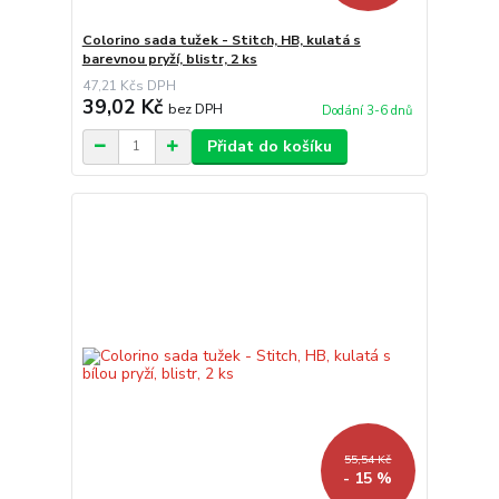
Colorino sada tužek - Stitch, HB, kulatá s
barevnou pryží, blistr, 2 ks
47,21 Kč
39,02 Kč
bez DPH
Dodání 3-6 dnů
Přidat do košíku
55,54 Kč
- 15 %