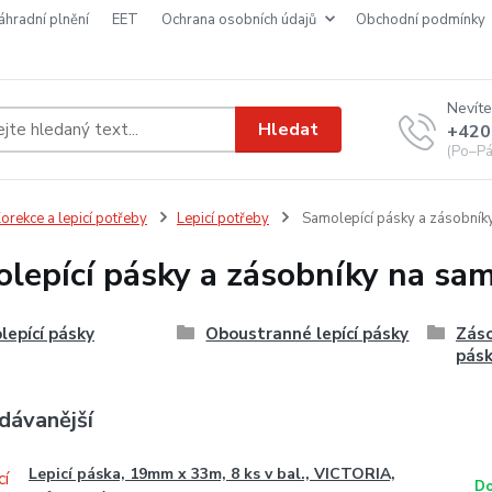
náhradní plnění
EET
ochrana osobních údajů
obchodní podmínky
Nevíte
Hledat
+420
(Po–Pá
orekce a lepicí potřeby
Lepicí potřeby
Samolepící pásky a zásobníky
lepící pásky a zásobníky na sam
epící pásky
Oboustranné lepící pásky
Záso
pás
dávanější
Lepicí páska, 19mm x 33m, 8 ks v bal., VICTORIA,
Do