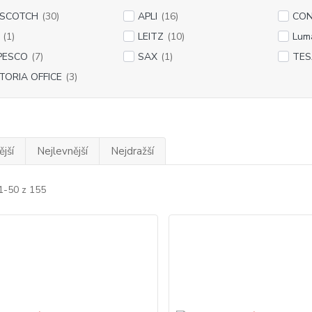
 SCOTCH
(30)
APLI
(16)
CO
(1)
LEITZ
(10)
Lum
PESCO
(7)
SAX
(1)
TES
TORIA OFFICE
(3)
jší
Nejlevnější
Nejdražší
1-50 z 155