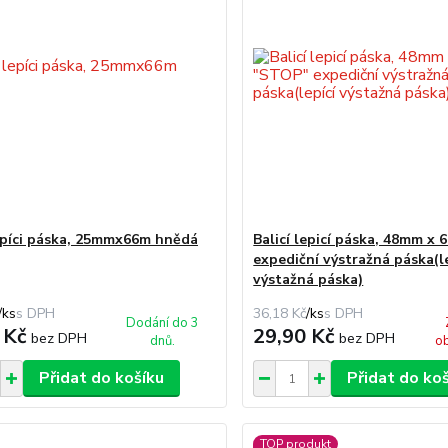
lepíci páska, 25mmx66m hnědá
Balicí lepicí páska, 48mm x
expediční výstražná páska(l
výstažná páska)
/
ks
36,18 Kč
/
ks
Dodání do 3
 Kč
29,90 Kč
bez DPH
bez DPH
dnů.
ob
Přidat do košíku
Přidat do ko
TOP produkt