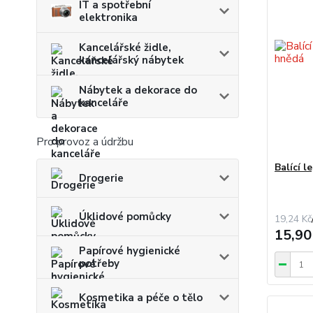
IT a spotřební
elektronika
Kancelářské židle,
kancelářský nábytek
Nábytek a dekorace do
kanceláře
Pro provoz a údržbu
Balící 
Drogerie
Úklidové pomůcky
19,24 Kč
15,90
Papírové hygienické
potřeby
Kosmetika a péče o tělo