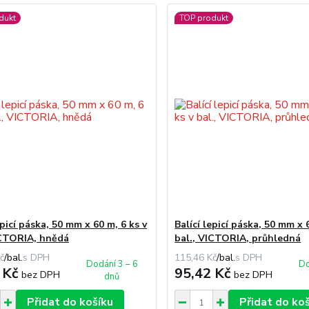
dukt
TOP produkt
epicí páska, 50 mm x 60 m, 6 ks v
Balící lepicí páska, 50 mm x 
ICTORIA, hnědá
bal., VICTORIA, průhledná
č
/
bal.
115,46 Kč
/
bal.
Dodání 3 – 6
Do
 Kč
95,42 Kč
bez DPH
bez DPH
dnů
Přidat do košíku
Přidat do ko