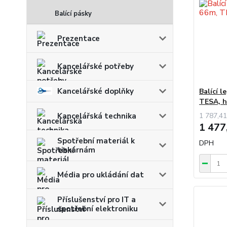
Balící pásky
Prezentace
Kancelářské potřeby
Kancelářské doplňky
Balící l
TESA, 
Kancelářská technika
1 787,41
1 477
Spotřební materiál k
DPH
tiskárnám
Média pro ukládání dat
Příslušenství pro IT a
spotřební elektroniku