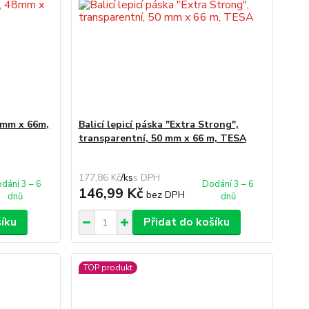
48mm x 66m,
Balicí lepicí páska "Extra Strong",
transparentní, 50 mm x 66 m, TESA
177,86 Kč
/
ks
dání 3 – 6
Dodání 3 – 6
146,99 Kč
bez DPH
dnů
dnů
šíku
Přidat do košíku
TOP produkt