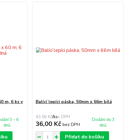
60 m, 6 ks v
Balící lepíci páska, 50mm x 66m bílá
43,56 Kč
/
ks
dání 3 – 6
Dodání do 3
36,00 Kč
bez DPH
dnů
dnů.
šíku
Přidat do košíku