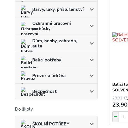
Barvy, laky, příslušenství
Ochranné pracovní
pomůcky
Dům, hobby, zahrada,
auta
Balící potřeby
Provoz a údržba
Balicí l
SOLVENT
Bezpečnost
28,92 Kč
23,90
Do školy
ŠKOLNÍ POTŘEBY