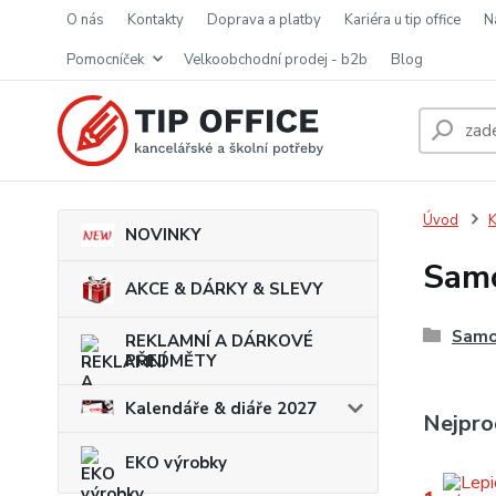
o nás
kontakty
doprava a platby
kariéra u tip office
pomocníček
velkoobchodní prodej - b2b
blog
Úvod
K
NOVINKY
Samo
AKCE & DÁRKY & SLEVY
Samol
REKLAMNÍ A DÁRKOVÉ
PŘEDMĚTY
Kalendáře & diáře 2027
Nejpro
EKO výrobky