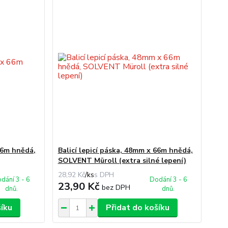
 66m hnědá,
Balicí lepicí páska, 48mm x 66m hnědá,
SOLVENT Müroll (extra silné lepení)
28,92 Kč
/
ks
dání 3 - 6
Dodání 3 - 6
23,90 Kč
bez DPH
dnů.
dnů.
šíku
Přidat do košíku