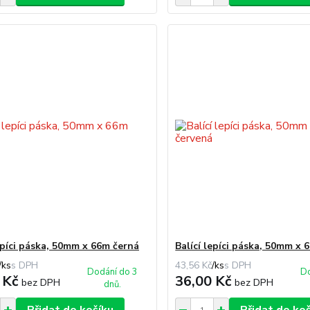
lepíci páska, 50mm x 66m černá
Balící lepíci páska, 50mm x 
/
ks
43,56 Kč
/
ks
Dodání do 3
Do
 Kč
36,00 Kč
bez DPH
bez DPH
dnů.