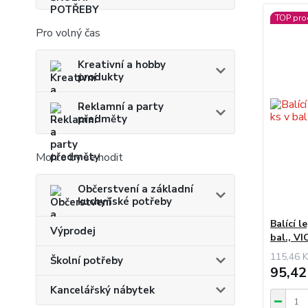
TOP pro
Pro volný čas
Kreativní a hobby
produkty
Reklamní a party
předměty
Mohlo by se hodit
Občerstvení a základní
kuchyňské potřeby
Balící l
Výprodej
bal., V
115,46 K
Školní potřeby
95,42
Kancelářský nábytek