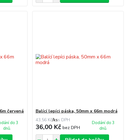
66m červená
Balící lepíci páska, 50mm x 66m modrá
43,56 Kč
/
ks
dání do 3
Dodání do 3
36,00 Kč
bez DPH
dnů.
dnů.