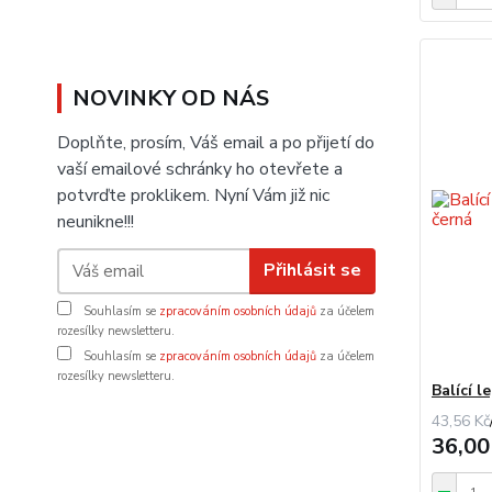
NOVINKY OD NÁS
Doplňte, prosím, Váš email a po přijetí do
vaší emailové schránky ho otevřete a
potvrďte proklikem. Nyní Vám již nic
neunikne!!!
Přihlásit se
Souhlasím se
zpracováním osobních údajů
za účelem
rozesílky newsletteru.
Souhlasím se
zpracováním osobních údajů
za účelem
rozesílky newsletteru.
Balící 
43,56 Kč
36,00