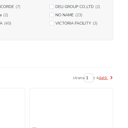
NCORDE
(7)
DELI GROUP CO.,LTD
(2)
a
(2)
NO NAME
(23)
A
(40)
VICTORIA FACILITY
(3)
strana
z 4
další