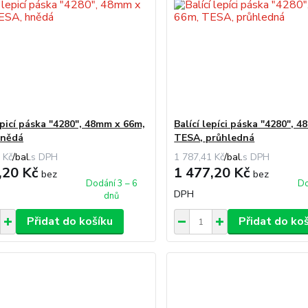
epicí páska "4280", 48mm x 66m,
Balící lepíci páska "4280", 
hnědá
TESA, průhledná
 Kč
/
bal.
1 787,41 Kč
/
bal.
,20 Kč
1 477,20 Kč
bez
bez
Dodání 3 – 6
Do
DPH
dnů
Přidat do košíku
Přidat do ko