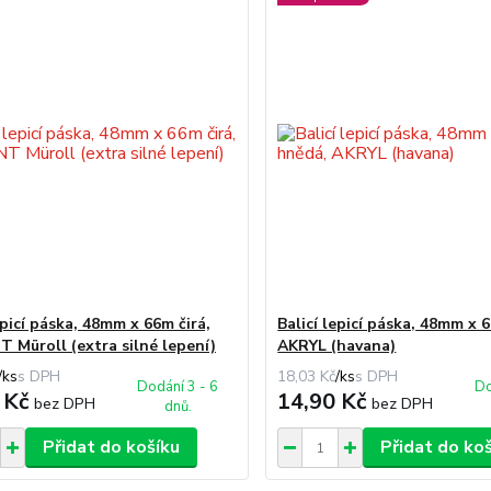
epicí páska, 48mm x 66m čirá,
Balicí lepicí páska, 48mm x
 Müroll (extra silné lepení)
AKRYL (havana)
/
ks
18,03 Kč
/
ks
Dodání 3 - 6
Do
 Kč
14,90 Kč
bez DPH
bez DPH
dnů.
Přidat do košíku
Přidat do ko