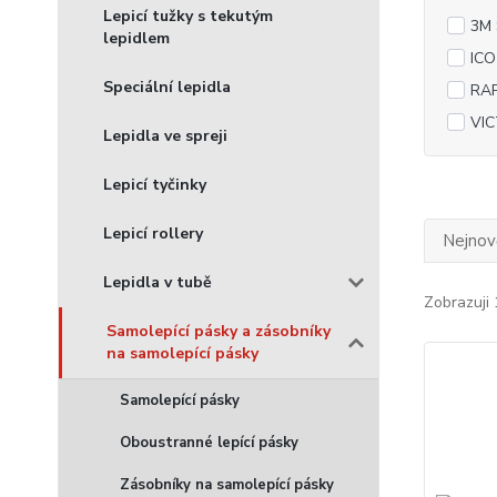
Lepicí tužky s tekutým
3M
lepidlem
ICO
Speciální lepidla
RA
VIC
Lepidla ve spreji
Lepicí tyčinky
Lepicí rollery
Nejnově
Lepidla v tubě
Zobrazuji 
Samolepící pásky a zásobníky
na samolepící pásky
Samolepící pásky
Oboustranné lepící pásky
Zásobníky na samolepící pásky