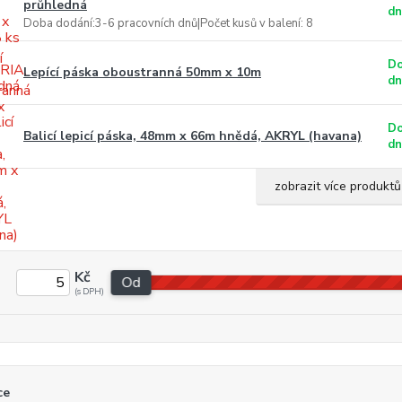
průhledná
d
Doba dodání:3-6 pracovních dnů|Počet kusů v balení: 8
Do
Lepící páska oboustranná 50mm x 10m
dn
Do
Balicí lepicí páska, 48mm x 66m hnědá, AKRYL (havana)
dn
zobrazit více produktů
Kč
Od
ce