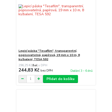
Lepicí páska "Tesafilm", transparentní,
popisovatelná, papírová, 19 mm x 10 m, 8
ks/balení, TESA 592
296,25 Kč
/
bal.
244,83 Kč
bez DPH
Dodání 3 – 6 dnů
Přidat do košíku