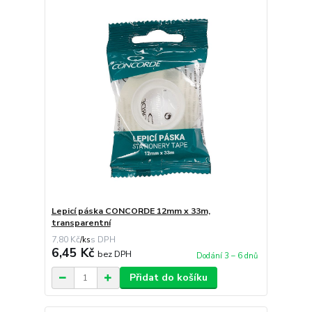
Lepicí páska CONCORDE 12mm x 33m,
transparentní
7,80 Kč
/
ks
6,45 Kč
bez DPH
Dodání 3 – 6 dnů
Přidat do košíku