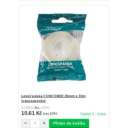
Lepicí páska CONCORDE 25mm x 33m,
transparentní
12,84 Kč
/
ks
10,61 Kč
bez DPH
Dodání 3 – 6 dnů
Přidat do košíku