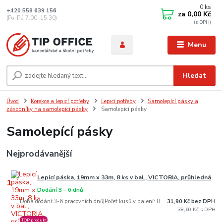
0
ks
+420 558 639 156
za
0,00 Kč
(Po–Pá 7:00–15:30)
Menu
Hledat
Úvod
Korekce a lepicí potřeby
Lepicí potřeby
Samolepící pásky a
zásobníky na samolepící pásky
Samolepící pásky
Samolepící pásky
Nejprodávanější
Lepicí páska, 19mm x 33m, 8 ks v bal., VICTORIA, průhledná
1.
Dodání 3 – 6 dnů
Doba dodání:3-6 pracovních dnů|Počet kusů v balení: 8
31,90 Kč bez DPH
38,60 Kč
TOP produkt