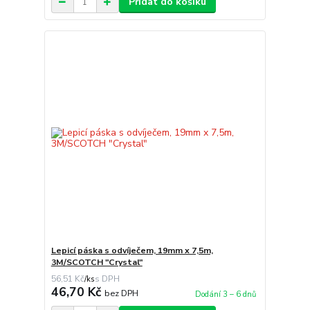
Přidat do košíku
Lepicí páska s odvíječem, 19mm x 7,5m,
3M/SCOTCH "Crystal"
56,51 Kč
/
ks
46,70 Kč
bez DPH
Dodání 3 – 6 dnů