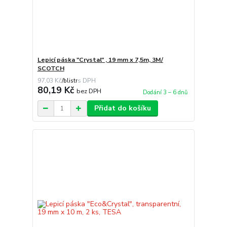
Lepicí páska "Crystal" , 19 mm x 7,5m, 3M/
SCOTCH
97,03 Kč
/
blistr
80,19 Kč
bez DPH
Dodání 3 – 6 dnů
Přidat do košíku