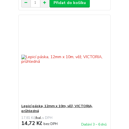
Přidat do košíku
Lepicí páska, 12mm x 10m, věž, VICTORIA,
průhledná
17,81 Kč
/
bal.
14,72 Kč
bez DPH
Dodání 3 – 6 dnů