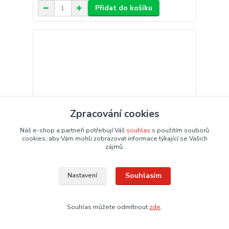
Přidat do košíku
Zpracování cookies
Náš e-shop a partneři potřebují Váš
souhlas
s použitím souborů
cookies, aby Vám mohli zobrazovat informace týkající se Vašich
zájmů.
Souhlasím
Nastavení
Lepicí páska, 12mm x 33m, APLI "Transparent"
23,85 Kč
/
ks
Souhlas můžete odmítnout
zde
.
19,71 Kč
bez DPH
Není skladem