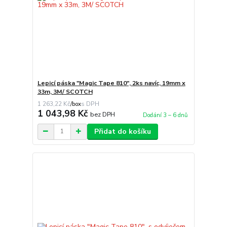
Lepicí páska "Magic Tape 810", 2ks navíc, 19mm x
33m, 3M/ SCOTCH
1 263,22 Kč
/
box
1 043,98 Kč
bez DPH
Dodání 3 – 6 dnů
Přidat do košíku