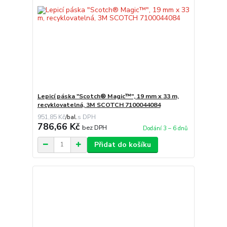
Lepicí páska "Scotch® Magic™", 19 mm x 33 m,
recyklovatelná, 3M SCOTCH 7100044084
951,85 Kč
/
bal.
786,66 Kč
bez DPH
Dodání 3 – 6 dnů
Přidat do košíku