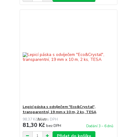
Lepicí páska s odvíječem "Eco&Crystal",
transparentní, 19 mm x 10 m, 2 ks, TESA
98,37 Kč
/
blistr
81,30 Kč
bez DPH
Dodání 3 – 6 dnů
Přidat do košíku