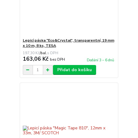
Lepicí páska "Eco&Crystal", transparentní, 19 mm
x 10 m, 8 ks, TESA
197,30 Kč
/
bal.
163,06 Kč
bez DPH
Dodání 3 – 6 dnů
Přidat do košíku