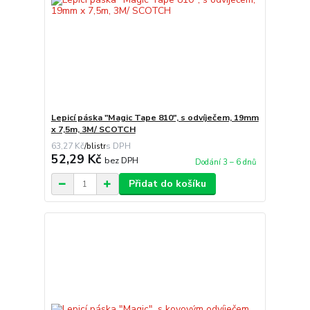
Lepicí páska "Magic Tape 810", s odvíječem, 19mm
x 7,5m, 3M/ SCOTCH
63,27 Kč
/
blistr
52,29 Kč
bez DPH
Dodání 3 – 6 dnů
Přidat do košíku