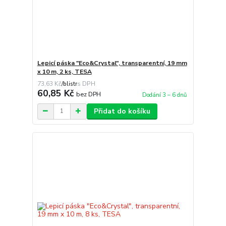
Lepicí páska "Eco&Crystal", transparentní, 19 mm
x 10 m, 2 ks, TESA
73,63 Kč
/
blistr
60,85 Kč
bez DPH
Dodání 3 – 6 dnů
Přidat do košíku