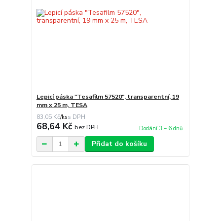
Lepicí páska "Tesafilm 57520", transparentní, 19
mm x 25 m, TESA
83,05 Kč
/
ks
68,64 Kč
bez DPH
Dodání 3 – 6 dnů
Přidat do košíku