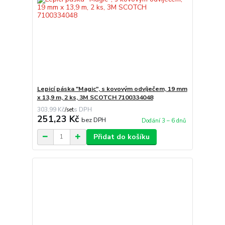
Lepicí páska "Magic", s kovovým odvíječem, 19 mm
x 13,9 m, 2 ks, 3M SCOTCH 7100334048
303,99 Kč
/
set
251,23 Kč
bez DPH
Dodání 3 – 6 dnů
Přidat do košíku