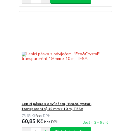
Lepicí páska s odvíječem, "Eco&Crystal",
transparentní, 19 mm x 10 m, TESA
73,63 Kč
/
ks
60,85 Kč
bez DPH
Dodání 3 – 6 dnů