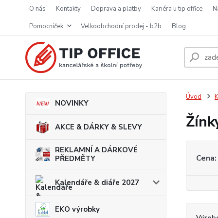
o nás
kontakty
doprava a platby
kariéra u tip office
pomocníček
velkoobchodní prodej - b2b
blog
Úvod
K
NOVINKY
Žínk
AKCE & DÁRKY & SLEVY
REKLAMNÍ A DÁRKOVÉ
Cena:
PŘEDMĚTY
Kalendáře & diáře 2027
EKO výrobky
Výrob