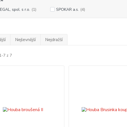
EGAL, spol. s r.o.
(1)
SPOKAR a.s.
(4)
jší
Nejlevnější
Nejdražší
1-7 z 7