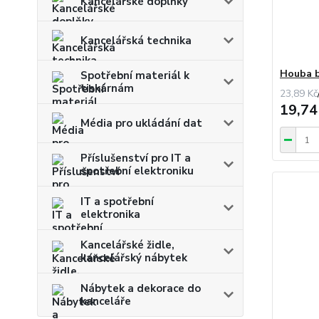
Kancelářské doplňky
Kancelářská technika
Houba b
Spotřební materiál k
tiskárnám
23,89 Kč
19,74
Média pro ukládání dat
Příslušenství pro IT a
spotřební elektroniku
IT a spotřební
elektronika
Kancelářské židle,
kancelářský nábytek
Nábytek a dekorace do
kanceláře