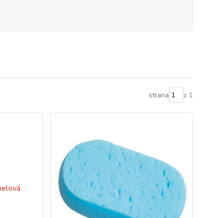
strana
z 1