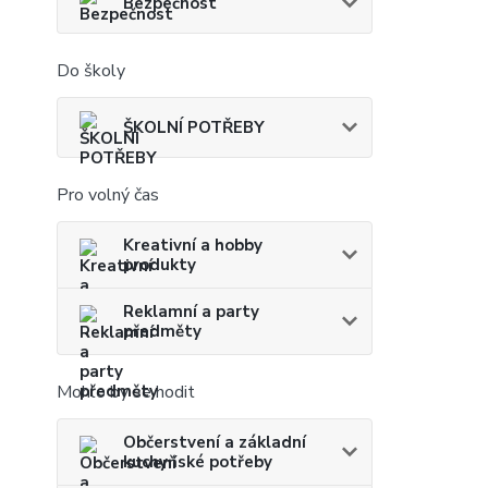
Bezpečnost
Do školy
ŠKOLNÍ POTŘEBY
Pro volný čas
Kreativní a hobby
produkty
Reklamní a party
předměty
Mohlo by se hodit
Občerstvení a základní
kuchyňské potřeby