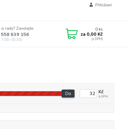
Přihlášení
 si rady? Zavolejte.
0
ks
za
0,00 Kč
 558 639 156
 7:00–15:30)
Kč
Do