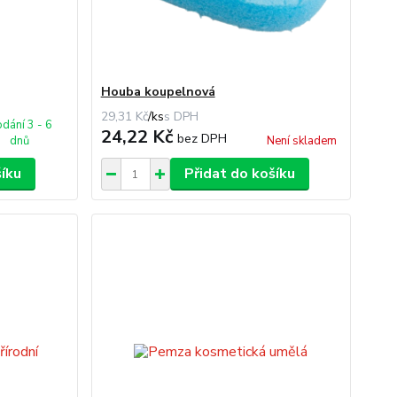
Houba koupelnová
29,31 Kč
/
ks
dání 3 - 6
24,22 Kč
bez DPH
dnů
Není skladem
šíku
Přidat do košíku