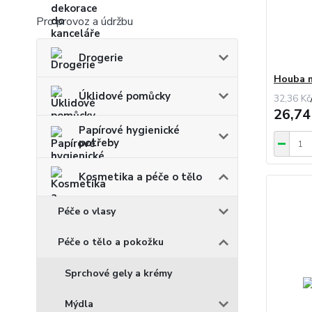
Pro provoz a údržbu
Drogerie
Houba 
Úklidové pomůcky
32,36 Kč
26,74
Papírové hygienické
potřeby
Kosmetika a péče o tělo
Péče o vlasy
Péče o tělo a pokožku
Sprchové gely a krémy
Mýdla