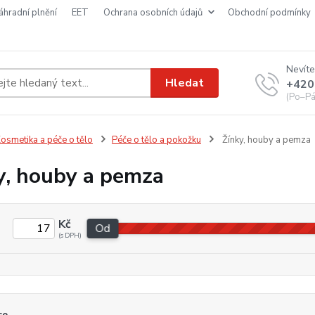
náhradní plnění
EET
ochrana osobních údajů
obchodní podmínky
Nevíte
Hledat
+420
(Po–Pá
osmetika a péče o tělo
Péče o tělo a pokožku
Žínky, houby a pemza
y, houby a pemza
Kč
Od
ce