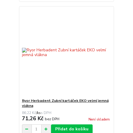
Ryor Herbadent Zubní kartáček EKO velmí jemná
vlákna
86,22 Kč
/
ks
71,26 Kč
bez DPH
Není skladem
Přidat do košíku