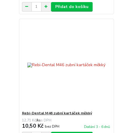
Přidat do košíku
Rebi-Dental M46 zubní kartáček měkký
12,71 Kč
/
ks
10,50 Kč
bez DPH
Dodání 3 - 6 dnů