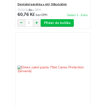
Dentální párátka s nití, 50ks/sáček
73,52 Kč
/
ks
60,76 Kč
bez DPH
Dodání 3 - 6 dnů
Přidat do košíku