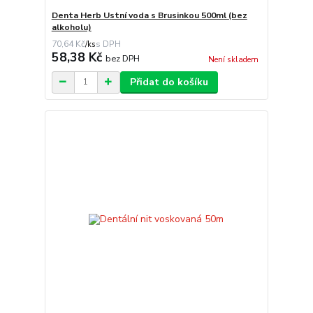
Denta Herb Ustní voda s Brusinkou 500ml (bez
alkoholu)
70,64 Kč
/
ks
58,38 Kč
bez DPH
Není skladem
Přidat do košíku