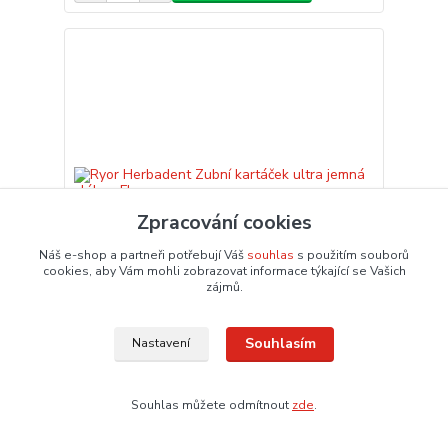
Zpracování cookies
Náš e-shop a partneři potřebují Váš
souhlas
s použitím souborů
cookies, aby Vám mohli zobrazovat informace týkající se Vašich
zájmů.
Souhlasím
Nastavení
Ryor Herbadent Zubní kartáček ultra jemná
vlákna Floss
98,93 Kč
/
ks
81,76 Kč
Souhlas můžete odmítnout
zde
.
bez DPH
Není skladem
Přidat do košíku