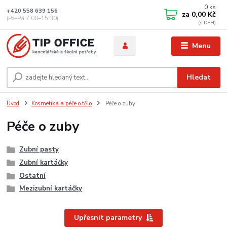
0
ks
+420 558 639 156
za
0,00 Kč
(Po–Pá 7:00–15:30)
Menu
Hledat
Úvod
Kosmetika a péče o tělo
Péče o zuby
Péče o zuby
Zubní pasty
Zubní kartáčky
Ostatní
Mezizubní kartáčky
Upřesnit parametry