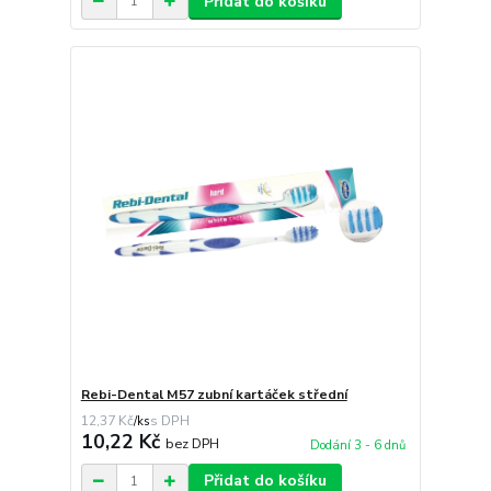
Přidat do košíku
Rebi-Dental M57 zubní kartáček střední
12,37 Kč
/
ks
10,22 Kč
bez DPH
Dodání 3 - 6 dnů
Přidat do košíku