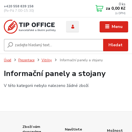
0
ks
+420 558 639 156
za
0,00 Kč
(Po–Pá 7:00–15:30)
Menu
Hledat
Úvod
Prezentace
Vitríny
Informační panely a stojany
Informační panely a stojany
V této kategorii nebylo nalezeno žádné zboží.
Zboží vám
Navštivte
Možnost
dopravíme