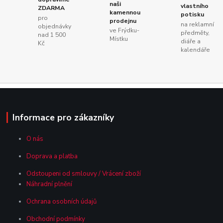
naši
vlastního
ZDARMA
kamennou
potisku
pro
prodejnu
na reklamní
objednávky
ve Frýdku-
předměty,
nad 1 500
Místku
diáře a
Kč
kalendáře
Informace pro zákazníky
O nás
Doprava a platba
Odstoupeni od smlouvy / Vrácení zboží
Náhradní plnění
Ochrana osobních údajů
Obchodní podmínky