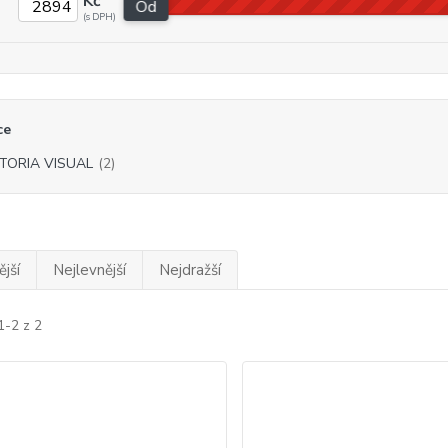
Kč
Od
ce
TORIA VISUAL
(2)
jší
Nejlevnější
Nejdražší
1-2 z 2