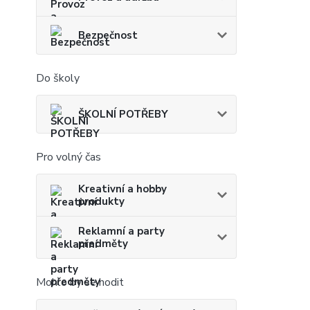
Bezpečnost
Do školy
ŠKOLNÍ POTŘEBY
Pro volný čas
Kreativní a hobby
produkty
Reklamní a party
předměty
Mohlo by se hodit