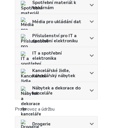
Spotřební materiál k
tiskárnám
Média pro ukládání dat
Příslušenství pro IT a
spotřební elektroniku
IT a spotřební
elektronika
Kancelářské židle,
kancelářský nábytek
Nábytek a dekorace do
kanceláře
Pro provoz a údržbu
Drogerie