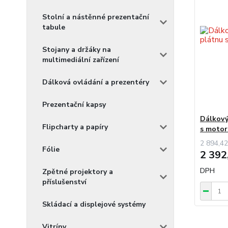
Stolní a nástěnné prezentační
tabule
Stojany a držáky na
multimediální zařízení
Dálková ovládání a prezentéry
Prezentační kapsy
Dálkový
Flipcharty a papíry
s moto
2 894,42
Fólie
2 392
DPH
Zpětné projektory a
příslušenství
Skládací a displejové systémy
Vitríny