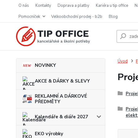
o nás
kontakty
doprava a platby
kariéra u tip office
pomocníček
velkoobchodní prodej - b2b
blog
Úvod
P
NOVINKY
Proj
AKCE & DÁRKY & SLEVY
Proje
REKLAMNÍ A DÁRKOVÉ
PŘEDMĚTY
Proje
elek
Kalendáře & diáře 2027
EKO výrobky