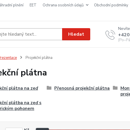
náhradní plnění
EET
ochrana osobních údajů
obchodní podmínky
Nevíte
Hledat
+420
(Po–Pá
rezentace
Projekční plátna
ekční plátna
kční plátna na zeď
Přenosná projekční plátna
Mont
proj
kční plátba na zeď s
trickým pohonem