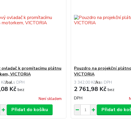
 ovladač k promítacímu plátnu
Pouzdro na projekční plátno
rkem, VICTORIA
VICTORIA
 Kč
/
bal.
3 342,00 Kč
/
ks
,08 Kč
2 761,98 Kč
bez
bez
DPH
Není skladem
N
Přidat do košíku
Přidat do ko