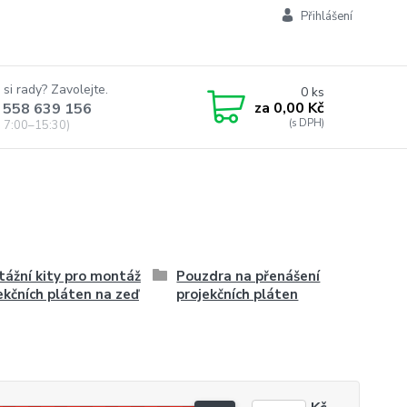
Přihlášení
 si rady? Zavolejte.
0
ks
za
0,00 Kč
 558 639 156
 7:00–15:30)
ážní kity pro montáž
Pouzdra na přenášení
ekčních pláten na zeď
projekčních pláten