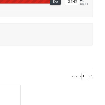
Kč
Do
strana
z 1