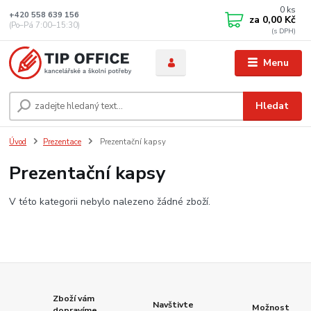
0
ks
+420 558 639 156
za
0,00 Kč
(Po–Pá 7:00–15:30)
Menu
Hledat
Úvod
Prezentace
Prezentační kapsy
Prezentační kapsy
V této kategorii nebylo nalezeno žádné zboží.
Zboží vám
Navštivte
Možnost
dopravíme