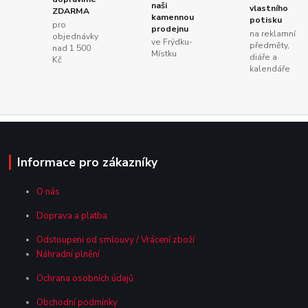
naši
vlastního
ZDARMA
kamennou
potisku
pro
prodejnu
na reklamní
objednávky
ve Frýdku-
předměty,
nad 1 500
Místku
diáře a
Kč
kalendáře
Informace pro zákazníky
O nás
Doprava a platba
Odstoupeni od smlouvy / Vrácení zboží
Náhradní plnění
Ochrana osobních údajů
Obchodní podmínky