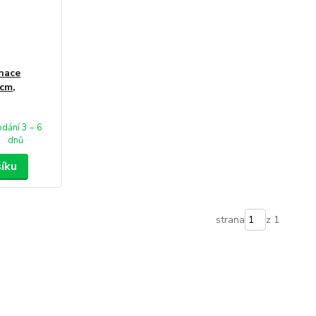
nace
0cm,
dání 3 – 6
dnů
šíku
strana
z 1