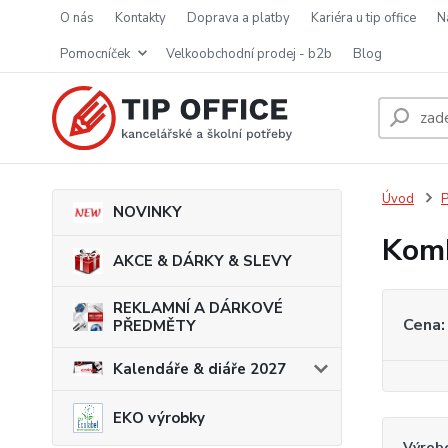
o nás
kontakty
doprava a platby
kariéra u tip office
pomocníček
velkoobchodní prodej - b2b
blog
Úvod
P
NOVINKY
Komb
AKCE & DÁRKY & SLEVY
REKLAMNÍ A DÁRKOVÉ
Cena:
PŘEDMĚTY
Kalendáře & diáře 2027
EKO výrobky
Výrob