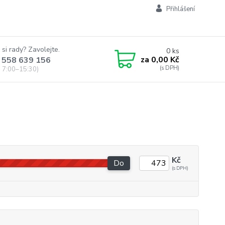
Přihlášení
 si rady? Zavolejte.
0
ks
za
0,00 Kč
 558 639 156
 7:00–15:30)
Kč
Do