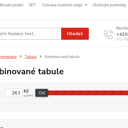
náhradní plnění
EET
ochrana osobních údajů
obchodní podmínky
Nevíte
Hledat
+420
(Po–Pá
rezentace
Tabule
Kombinované tabule
inované tabule
Kč
Od
ce