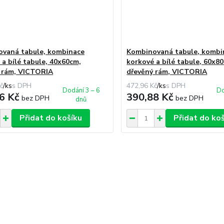
vaná tabule, kombinace
Kombinovaná tabule, kombi
 a bílé tabule, 40x60cm,
korkové a bílé tabule, 60x8
 rám, VICTORIA
dřevěný rám, VICTORIA
č
/
ks
472,96 Kč
/
ks
Dodání 3 – 6
Do
6 Kč
390,88 Kč
bez DPH
bez DPH
dnů
Přidat do košíku
Přidat do ko