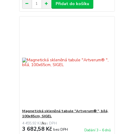
Přidat do košíku
Magnetická skleněná tabule "Artverum® ", bílá,
100x65cm, SIGEL
4 455,92 Kč
/
ks
3 682,58 Kč
bez DPH
Dodání 3 – 6 dnů