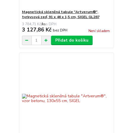
Magnetická skleněná tabule "Artverum®",
tyrkysová zeď, 91 x 46 x 1,5 cm, SIGEL GL287
3 784,71 Kč
/
ks
3 127,86 Kč
bez DPH
Není skladem
Přidat do košíku