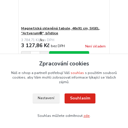
Magnetická skleněná tabule, 46x91 cm, SIGEL,
"Artverum®", břidlice
3 784,71 Kč
/
ks
3 127,86 Kč
bez DPH
Není skladem
Přidat do košíku
Zpracování cookies
Náš e-shop a partneři potřebují Váš
souhlas
s použitím souborů
cookies, aby Vám mohli zobrazovat informace týkající se Vašich
zájmů.
Souhlasím
Nastavení
Souhlas můžete odmítnout
zde
.