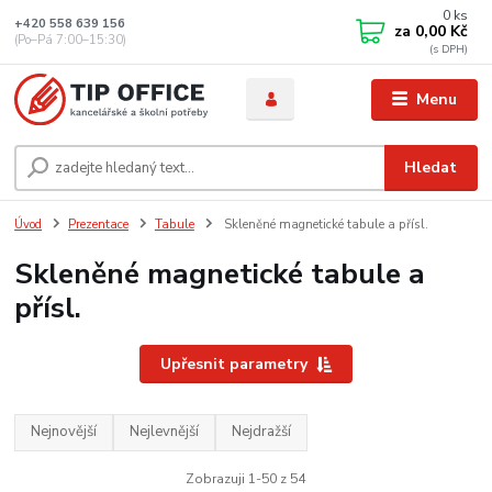
0
ks
+420 558 639 156
za
0,00 Kč
(Po–Pá 7:00–15:30)
Menu
Hledat
Úvod
Prezentace
Tabule
Skleněné magnetické tabule a přísl.
Skleněné magnetické tabule a
přísl.
Upřesnit parametry
Nejnovější
Nejlevnější
Nejdražší
Zobrazuji 1-50 z 54