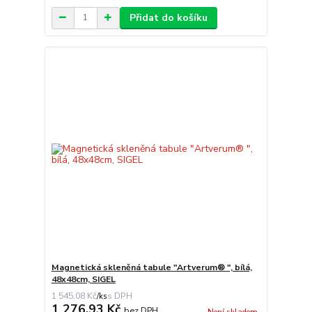
Přidat do košíku
Magnetická skleněná tabule "Artverum® ", bílá,
48x48cm, SIGEL
1 545,08 Kč
/
ks
1 276,93 Kč
bez DPH