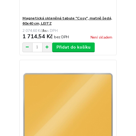
Magnetická skleněná tabule "Cosy", matně šedá,
60x40 cm, LEITZ
2 074,60 Kč
/
ks
1 714,54 Kč
bez DPH
Není skladem
Přidat do košíku