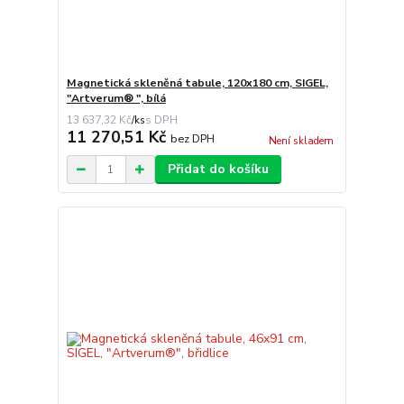
Magnetická skleněná tabule, 120x180 cm, SIGEL,
"Artverum® ", bílá
13 637,32 Kč
/
ks
11 270,51 Kč
bez DPH
Není skladem
Přidat do košíku