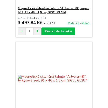
Magnetická skleněná tabule "Artverum®", super
bílá, 91 x 46 x 1,5 cm, SIGEL GL546
4 232,39 Kč
/
ks
3 497,84 Kč
bez DPH
Dodání 3 – 6 dnů
Přidat do košíku