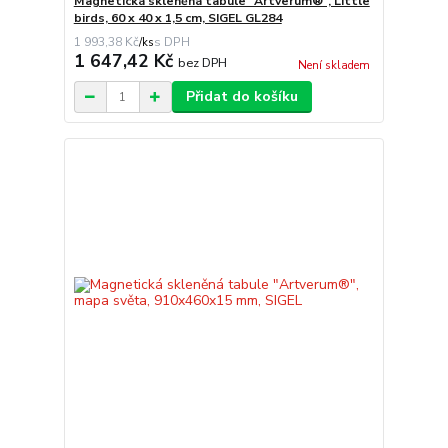
Magnetická skleněná tabule "Artverum®", Little
birds, 60 x 40 x 1,5 cm, SIGEL GL284
1 993,38 Kč
/
ks
1 647,42 Kč
bez DPH
Není skladem
Přidat do košíku