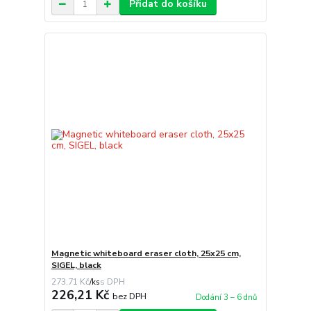
Přidat do košíku
Magnetic whiteboard eraser cloth, 25x25 cm,
SIGEL, black
273,71 Kč
/
ks
226,21 Kč
bez DPH
Dodání 3 – 6 dnů