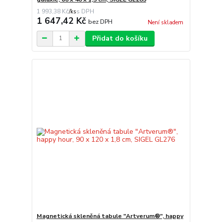
1 993,38 Kč
/
ks
1 647,42 Kč
bez DPH
Není skladem
Přidat do košíku
Magnetická skleněná tabule "Artverum®", happy