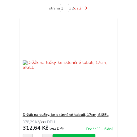
strana
z 2
další
Držák na tužky, ke skleněné tabuli, 17cm, SIGEL
378,29 Kč
/
ks
312,64 Kč
bez DPH
Dodání 3 – 6 dnů