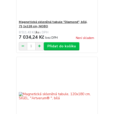
Magnetická skleněná tabule "Diamond", bílá,
71,1x126 cm, NOBO
8 511,43 Kč
/
ks
7 034,24 Kč
bez DPH
Není skladem
Přidat do košíku