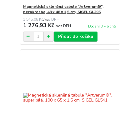
Magnetická skleněná tabule "Artverum®",
perokresba, 48 x 48 x 1,5 cm, SIGEL GL295
1 545,08 Kč
/
ks
1 276,93 Kč
bez DPH
Dodání 3 – 6 dnů
Přidat do košíku