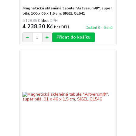
Magnetická skleněná tabule "Artverum®", super
bílá, 100 x 65 x 1,5 cm, SIGEL GL541
5 128,35 Kč
/
ks
4 238,30 Kč
bez DPH
Dodání 3 – 6 dnů
Přidat do košíku