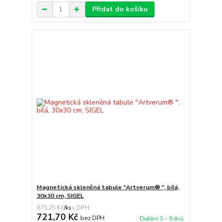
Přidat do košíku
Magnetická skleněná tabule "Artverum® ", bílá,
30x30 cm, SIGEL
873,25 Kč
/
ks
721,70 Kč
bez DPH
Dodání 3 – 6 dnů