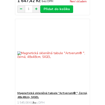
1 647,42 Kč
bez DPH
Není skladem
Přidat do košíku
Magnetická skleněná tabule "Artverum® ", černá,
48x48cm, SIGEL
1 545,08 Kč
/
ks