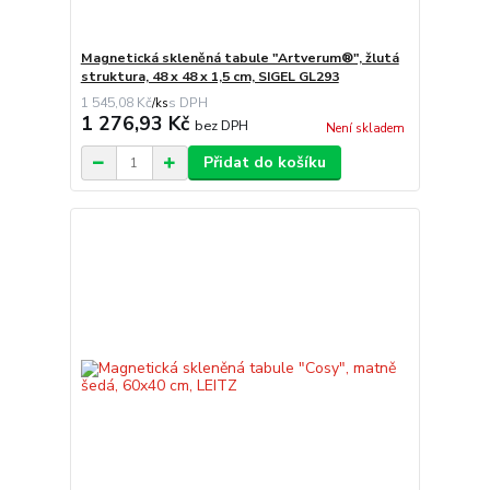
Magnetická skleněná tabule "Artverum®", žlutá
struktura, 48 x 48 x 1,5 cm, SIGEL GL293
1 545,08 Kč
/
ks
1 276,93 Kč
bez DPH
Není skladem
Přidat do košíku