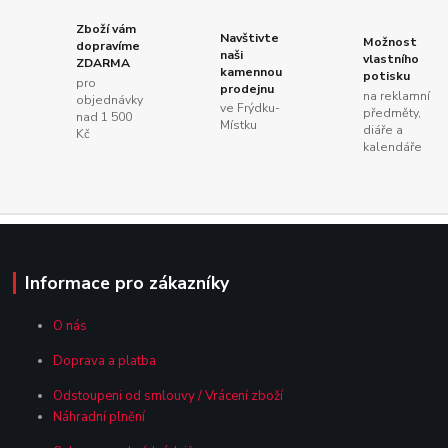
Zboží vám
Navštivte
Možnost
dopravíme
naši
vlastního
ZDARMA
kamennou
potisku
pro
prodejnu
na reklamní
objednávky
ve Frýdku-
předměty,
nad 1 500
Místku
diáře a
Kč
kalendáře
Informace pro zákazníky
O nás
Doprava a platba
Odstoupeni od smlouvy / Vrácení zboží
Náhradní plnění