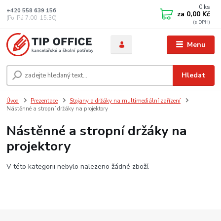
0
ks
+420 558 639 156
za
0,00 Kč
(Po–Pá 7:00–15:30)
Menu
Hledat
Úvod
Prezentace
Stojany a držáky na multimediální zařízení
Nástěnné a stropní držáky na projektory
Nástěnné a stropní držáky na
projektory
V této kategorii nebylo nalezeno žádné zboží.