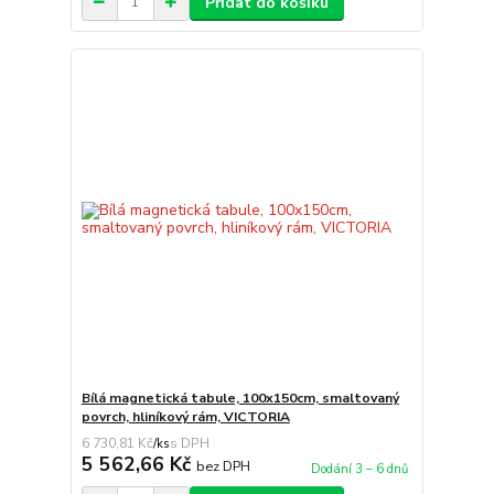
Přidat do košíku
Bílá magnetická tabule, 100x150cm, smaltovaný
povrch, hliníkový rám, VICTORIA
6 730,81 Kč
/
ks
5 562,66 Kč
bez DPH
Dodání 3 – 6 dnů