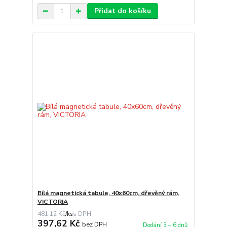
Přidat do košíku
Bílá magnetická tabule, 40x60cm, dřevěný rám,
VICTORIA
481,12 Kč
/
ks
397,62 Kč
bez DPH
Dodání 3 – 6 dnů