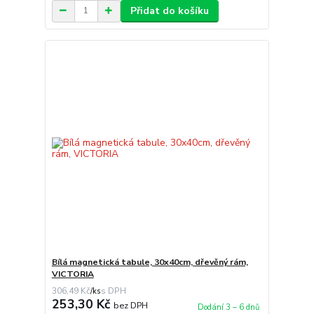
Přidat do košíku
Bílá magnetická tabule, 30x40cm, dřevěný rám,
VICTORIA
306,49 Kč
/
ks
253,30 Kč
bez DPH
Dodání 3 – 6 dnů