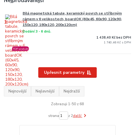
Nejprodávanější
Bílá magnetická tabule, keramický povrch se stříbrným
rámem v 6 velikostech, boardOK (60x45, 60x90, 120x90,
1.
150x120, 180x120, 200x120cm)
Dodání 3 - 6 dnů.
1 438,40 Kč bez DPH
1 740,46 Kč
TOP produkt
Upřesnit parametry
Nejnovější
Nejlevnější
Nejdražší
Zobrazuji 1-50 z 68
strana
z 2
další