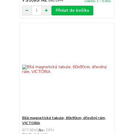
bez DPH
Dodání 3 – 6 dnů
Přidat do košíku
Bílá magnetická tabule, 60x90cm, dřevěný rám,
VICTORIA
877,98 Kč
/
ks