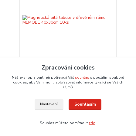
Zpracování cookies
Magnetická bílá tabule v dřevěném rámu
MEMOBE 40x30cm 10ks
Náš e-shop a partneři potřebují Váš
souhlas
s použitím souborů
2 044,90 Kč
cookies, aby Vám mohli zobrazovat informace týkající se Vašich
1 690,00 Kč
zájmů.
bez DPH
Není skladem
Přidat do košíku
Souhlasím
Nastavení
Souhlas můžete odmítnout
zde
.