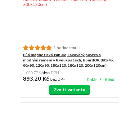
1 hodnocení
Bílá magnetická tabule, lakovaný povrch s
modrým rámem v 6 velikostech, boardOK (60x45,
60x90, 120x90, 150x120, 180x120, 200x120cm)
1 080,77 Kč
/
ks
893,20 Kč
bez DPH
Dodání 3 - 6 dnů.
Zvolit variantu