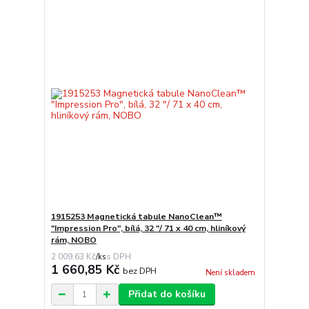
1915253 Magnetická tabule NanoClean™
"Impression Pro", bílá, 32 "/ 71 x 40 cm, hliníkový
rám, NOBO
2 009,63 Kč
/
ks
1 660,85 Kč
bez DPH
Není skladem
Přidat do košíku