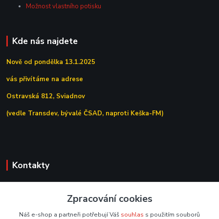
Možnost vlastního potisku
Kde nás najdete
Nově od pondělka 13.1.2025
vás přivítáme na adrese
Ostravská 812, Sviadnov
(vedle Transdev, bývalé ČSAD, naproti Keška-FM)
Kontakty
+420 558 639 156
Zpracování cookies
(Po–Pá 7:00–15:30)
Náš e-shop a partneři potřebují Váš
souhlas
s použitím souborů
obchod@tipoffice.cz