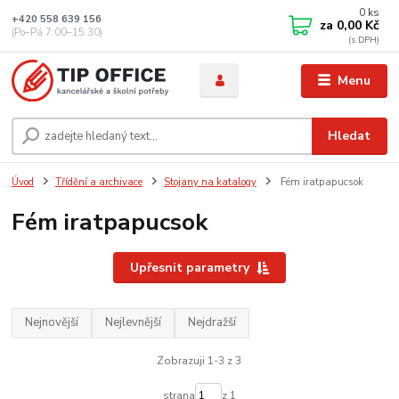
0
ks
+420 558 639 156
za
0,00 Kč
(Po–Pá 7:00–15:30)
Menu
Hledat
Úvod
Třídění a archivace
Stojany na katalogy
Fém iratpapucsok
Fém iratpapucsok
Upřesnit parametry
Nejnovější
Nejlevnější
Nejdražší
Zobrazuji 1-3 z 3
strana
z 1