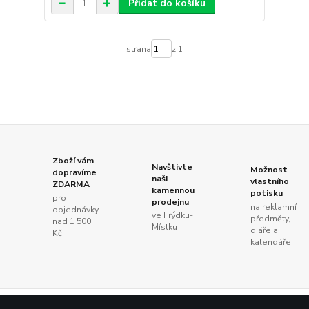
Přidat do košíku
strana
z 1
Zboží vám
Navštivte
Možnost
dopravíme
naši
vlastního
ZDARMA
kamennou
potisku
pro
prodejnu
na reklamní
objednávky
ve Frýdku-
předměty,
nad 1 500
Místku
diáře a
Kč
kalendáře