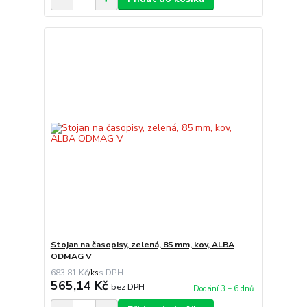
Stojan na časopisy, zelená, 85 mm, kov, ALBA
ODMAG V
683,81 Kč
/
ks
565,14 Kč
bez DPH
Dodání 3 – 6 dnů