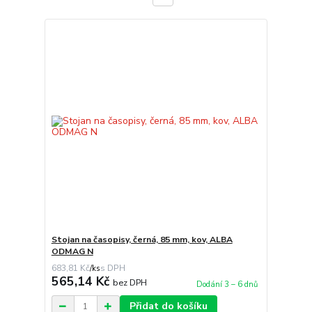
Stojan na časopisy, černá, 85 mm, kov, ALBA
ODMAG N
683,81 Kč
/
ks
565,14 Kč
bez DPH
Dodání 3 – 6 dnů
Přidat do košíku