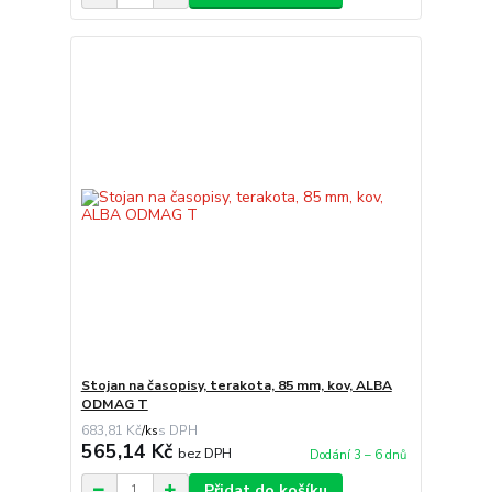
Stojan na časopisy, terakota, 85 mm, kov, ALBA
ODMAG T
683,81 Kč
/
ks
565,14 Kč
bez DPH
Dodání 3 – 6 dnů
Přidat do košíku