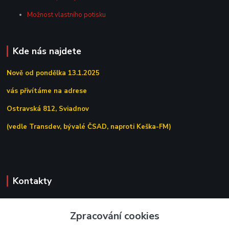
Možnost vlastního potisku
Kde nás najdete
Nově od pondělka 13.1.2025
vás přivítáme na adrese
Ostravská 812, Sviadnov
(vedle Transdev, bývalé ČSAD, naproti Keška-FM)
Kontakty
+420 558 639 156
Zpracování cookies
(Po–Pá 7:00–15:30)