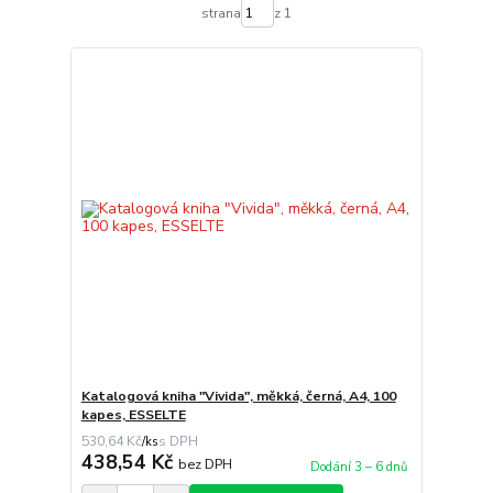
strana
z 1
Katalogová kniha "Vivida", měkká, černá, A4, 100
kapes, ESSELTE
530,64 Kč
/
ks
438,54 Kč
bez DPH
Dodání 3 – 6 dnů