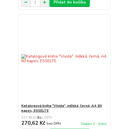
Přidat do košíku
Katalogová kniha "Vivida", měkká, černá, A4, 60
kapes, ESSELTE
327,46 Kč
/
ks
270,62 Kč
bez DPH
Dodání 3 – 6 dnů