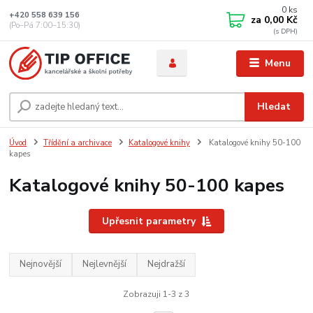
0
ks
+420 558 639 156
za
0,00 Kč
(Po–Pá 7:00–15:30)
Menu
Hledat
Úvod
Třídění a archivace
Katalogové knihy
Katalogové knihy 50-100
kapes
Katalogové knihy 50-100 kapes
Upřesnit parametry
Nejnovější
Nejlevnější
Nejdražší
Zobrazuji 1-3 z 3