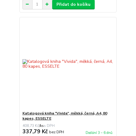
Přidat do košíku
Katalogová kniha "Vivida", měkká, černá, A4, 80
kapes, ESSELTE
408,73 Kč
/
ks
337,79 Kč
bez DPH
Dodání 3 – 6 dnů