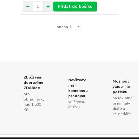
Přidat do košíku
strana
z 1
Zboží vám
Navštivte
Možnost
dopravíme
naši
vlastního
ZDARMA
kamennou
potisku
pro
prodejnu
na reklamní
objednávky
ve Frýdku-
předměty,
nad 1 500
Místku
diáře a
Kč
kalendáře