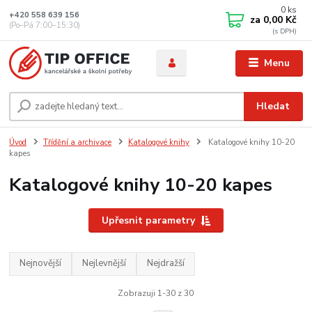
0
ks
+420 558 639 156
za
0,00 Kč
(Po–Pá 7:00–15:30)
Menu
Hledat
Úvod
Třídění a archivace
Katalogové knihy
Katalogové knihy 10-20
kapes
Katalogové knihy 10-20 kapes
Upřesnit parametry
Nejnovější
Nejlevnější
Nejdražší
Zobrazuji 1-30 z 30