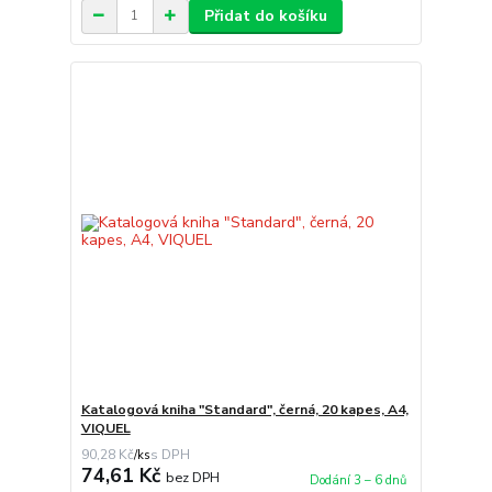
Přidat do košíku
Katalogová kniha "Standard", černá, 20 kapes, A4,
VIQUEL
90,28 Kč
/
ks
74,61 Kč
bez DPH
Dodání 3 – 6 dnů