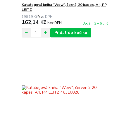
Katalogová kniha "Wow", černá, 20 kapes, A4, PP,
LEITZ
196,19 Kč
/
ks
162,14 Kč
bez DPH
Dodání 3 – 6 dnů
Přidat do košíku