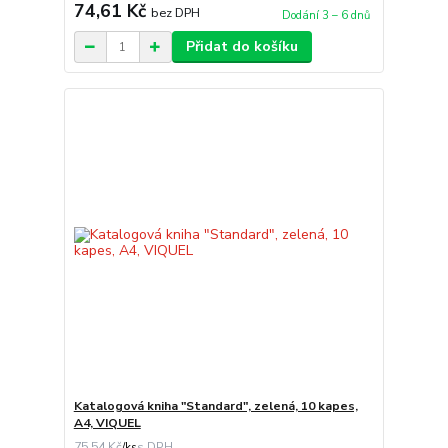
74,61 Kč
bez DPH
Dodání 3 – 6 dnů
Přidat do košíku
Katalogová kniha "Standard", zelená, 10 kapes,
A4, VIQUEL
75,54 Kč
/
ks