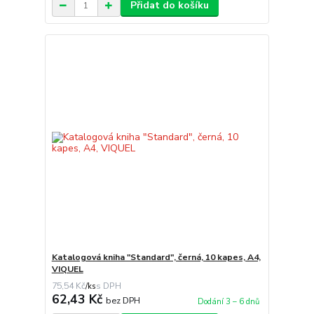
Přidat do košíku
Katalogová kniha "Standard", černá, 10 kapes, A4,
VIQUEL
75,54 Kč
/
ks
62,43 Kč
bez DPH
Dodání 3 – 6 dnů