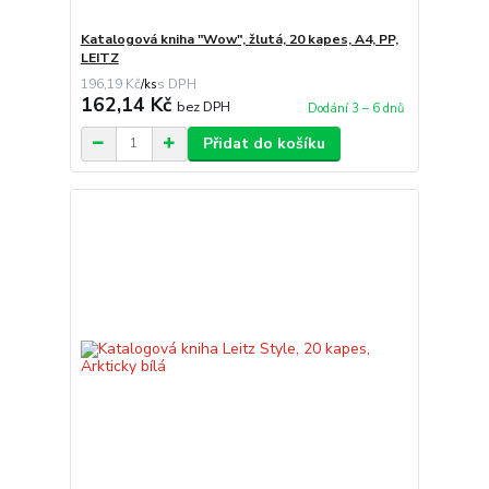
Katalogová kniha "Wow", žlutá, 20 kapes, A4, PP,
LEITZ
196,19 Kč
/
ks
162,14 Kč
bez DPH
Dodání 3 – 6 dnů
Přidat do košíku