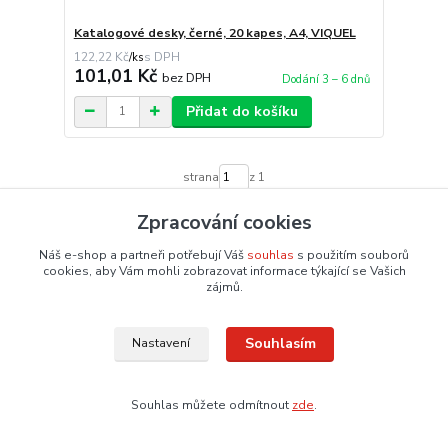
Katalogové desky, černé, 20 kapes, A4, VIQUEL
122,22 Kč
/
ks
101,01 Kč
bez DPH
Dodání 3 – 6 dnů
Přidat do košíku
strana
z 1
Zpracování cookies
Náš e-shop a partneři potřebují Váš
souhlas
s použitím souborů
cookies, aby Vám mohli zobrazovat informace týkající se Vašich
zájmů.
Zboží vám
Souhlasím
Nastavení
Navštivte
Možnost
dopravíme
naši
vlastního
ZDARMA
kamennou
potisku
pro
prodejnu
Souhlas můžete odmítnout
zde
.
na reklamní
objednávky
ve Frýdku-
předměty,
nad 1 500
Místku
diáře a
Kč