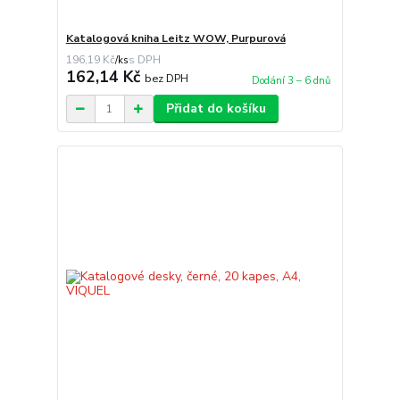
Katalogová kniha Leitz WOW, Purpurová
196,19 Kč
/
ks
162,14 Kč
bez DPH
Dodání 3 – 6 dnů
Přidat do košíku