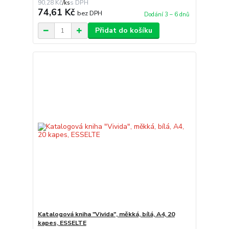
90,28 Kč
/
ks
74,61 Kč
bez DPH
Dodání 3 – 6 dnů
Přidat do košíku
Katalogová kniha "Vivida", měkká, bílá, A4, 20
kapes, ESSELTE