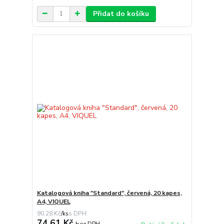
Přidat do košíku
Katalogová kniha "Standard", červená, 20 kapes,
A4, VIQUEL
90,28 Kč
/
ks
74,61 Kč
bez DPH