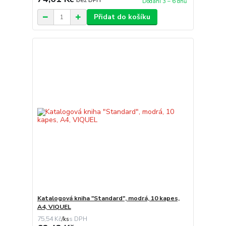
Dodání 3 – 6 dnů
Přidat do košíku
Katalogová kniha "Standard", modrá, 10 kapes,
A4, VIQUEL
75,54 Kč
/
ks