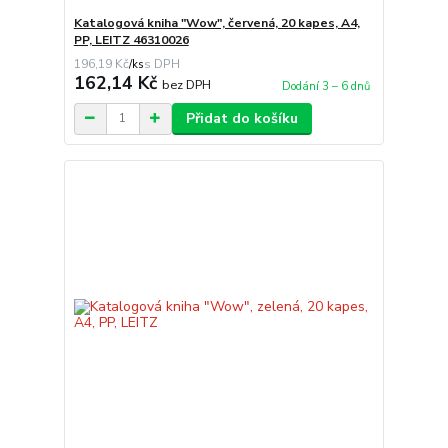
Katalogová kniha "Wow", červená, 20 kapes, A4,
PP, LEITZ 46310026
196,19 Kč
/
ks
162,14 Kč
bez DPH
Dodání 3 – 6 dnů
Přidat do košíku