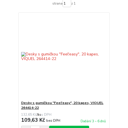
strana
z 1
Desky s gumičkou "Feel'easy", 20 kapes, VIQUEL
264414-22
132,65 Kč
/
ks
109,63 Kč
bez DPH
Dodání 3 – 6 dnů