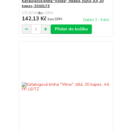
Katalogová kniha "Vivida", měkká, žlutá, A4, 20
kapes, ESSELTE
171,97 Kč
/
ks
142,13 Kč
bez DPH
Dodání 3 – 6 dnů
Přidat do košíku