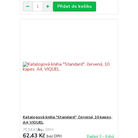
Přidat do košíku
Katalogová kniha "Standard", červená, 10 kapes,
A4, VIQUEL
75,54 Kč
/
ks
62,43 Kč
bez DPH
Dodání 3 – 6 dnů