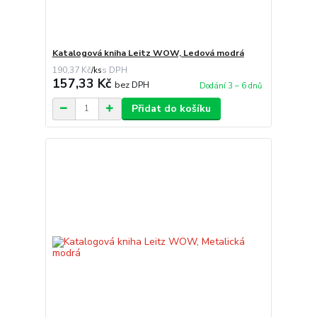
Katalogová kniha Leitz WOW, Ledová modrá
190,37 Kč
/
ks
157,33 Kč
bez DPH
Dodání 3 – 6 dnů
Přidat do košíku