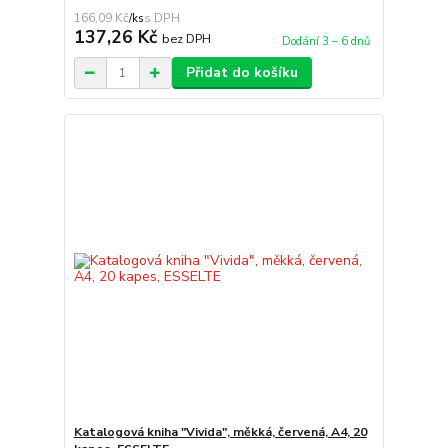
166,09 Kč
/
ks
137,26 Kč
bez DPH
Dodání 3 – 6 dnů
Přidat do košíku
Katalogová kniha "Vivida", měkká, červená, A4, 20