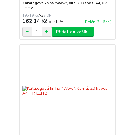
Katalogová kniha "Wow", bílá, 20 kapes, A4, PP,
LEITZ
196,19 Kč
/
ks
162,14 Kč
bez DPH
Dodání 3 – 6 dnů
Přidat do košíku