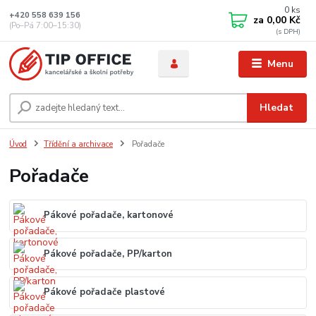
0
ks
+420 558 639 156
za
0,00 Kč
(Po–Pá 7:00–15:30)
Menu
Hledat
Úvod
Třídění a archivace
Pořadače
Pořadače
Pákové pořadače, kartonové
Pákové pořadače, PP/karton
Pákové pořadače plastové