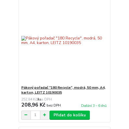
Pákový pořadač "180 Recycle", modrá, 50 mm, A4,
karton, LEITZ 10190035
252,84 Kč
/
ks
208,96 Kč
bez DPH
Dodání 3 – 6 dnů
Přidat do košíku