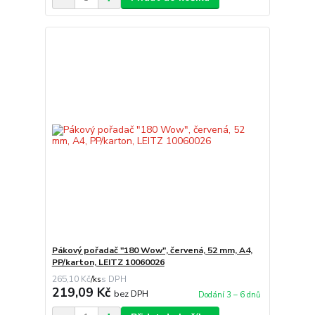
Pákový pořadač "180 Wow", červená, 52 mm, A4,
PP/karton, LEITZ 10060026
265,10 Kč
/
ks
219,09 Kč
bez DPH
Dodání 3 – 6 dnů