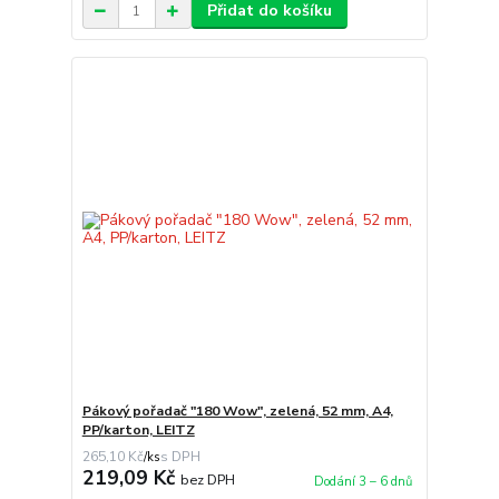
Přidat do košíku
Pákový pořadač "180 Wow", zelená, 52 mm, A4,
PP/karton, LEITZ
265,10 Kč
/
ks
219,09 Kč
bez DPH
Dodání 3 – 6 dnů