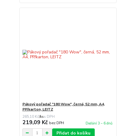
Pákový pořadač "180 Wow", černá, 52 mm, A4,
PP/karton, LEITZ
265,10 Kč
/
ks
219,09 Kč
bez DPH
Dodání 3 – 6 dnů
Přidat do košíku