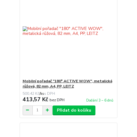
Mobilní pořadač "180° ACTIVE WOW", metalická
růžová, 82 mm, A4, PP, LEITZ
500,42 Kč
/
ks
413,57 Kč
bez DPH
Dodání 3 – 6 dnů
Přidat do košíku