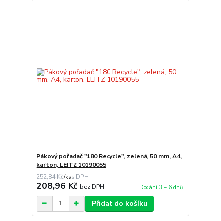
Pákový pořadač "180 Recycle", zelená, 50 mm, A4,
karton, LEITZ 10190055
252,84 Kč
/
ks
208,96 Kč
bez DPH
Dodání 3 – 6 dnů
Přidat do košíku