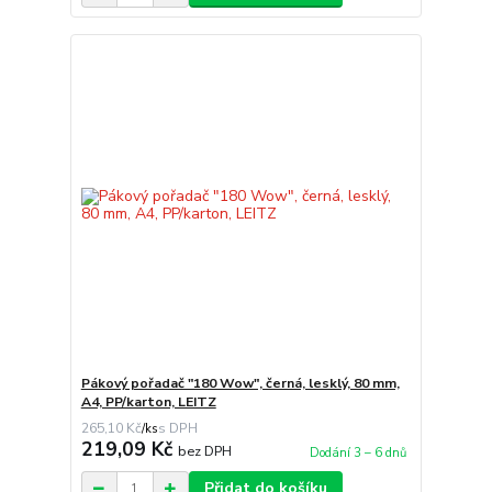
Pákový pořadač "180 Wow", černá, lesklý, 80 mm,
A4, PP/karton, LEITZ
265,10 Kč
/
ks
219,09 Kč
bez DPH
Dodání 3 – 6 dnů
Přidat do košíku