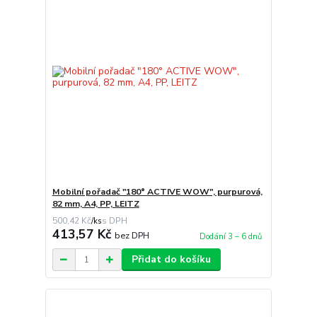
Mobilní pořadač "180° ACTIVE WOW", purpurová,
82 mm, A4, PP, LEITZ
500,42 Kč
/
ks
413,57 Kč
bez DPH
Dodání 3 – 6 dnů
Přidat do košíku