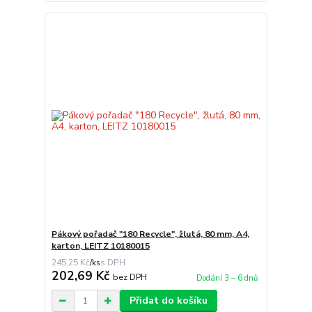
Pákový pořadač "180 Recycle", žlutá, 80 mm, A4,
karton, LEITZ 10180015
245,25 Kč
/
ks
202,69 Kč
bez DPH
Dodání 3 – 6 dnů
Přidat do košíku