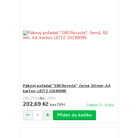
Pákový pořadač "180 Recycle", černá, 50 mm, A4,
karton, LEITZ 10190095
245,25 Kč
/
ks
202,69 Kč
bez DPH
Dodání 3 – 6 dnů
Přidat do košíku