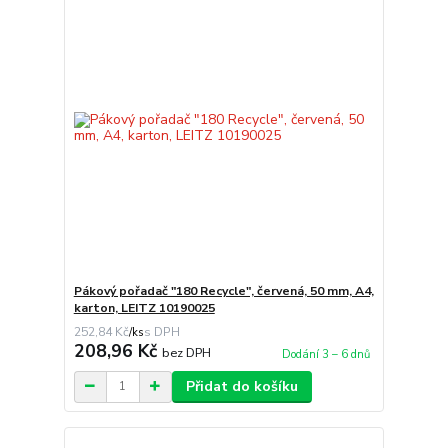
Pákový pořadač "180 Recycle", červená, 50 mm, A4,
karton, LEITZ 10190025
252,84 Kč
/
ks
208,96 Kč
bez DPH
Dodání 3 – 6 dnů
Přidat do košíku