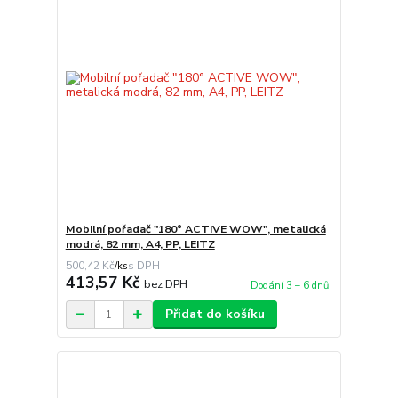
Mobilní pořadač "180° ACTIVE WOW", metalická
modrá, 82 mm, A4, PP, LEITZ
500,42 Kč
/
ks
413,57 Kč
bez DPH
Dodání 3 – 6 dnů
Přidat do košíku