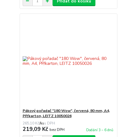
Přidat do košíku
Pákový pořadač "180 Wow", červená, 80 mm, A4,
PP/karton, LEITZ 10050026
265,10 Kč
/
ks
219,09 Kč
bez DPH
Dodání 3 – 6 dnů