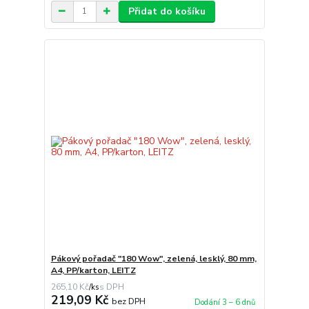
Přidat do košíku
Pákový pořadač "180 Wow", zelená, lesklý, 80 mm,
A4, PP/karton, LEITZ
265,10 Kč
/
ks
219,09 Kč
bez DPH
Dodání 3 – 6 dnů