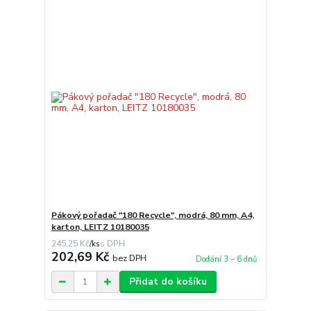
Pákový pořadač "180 Recycle", modrá, 80 mm, A4,
karton, LEITZ 10180035
245,25 Kč
/
ks
202,69 Kč
bez DPH
Dodání 3 – 6 dnů
Přidat do košíku