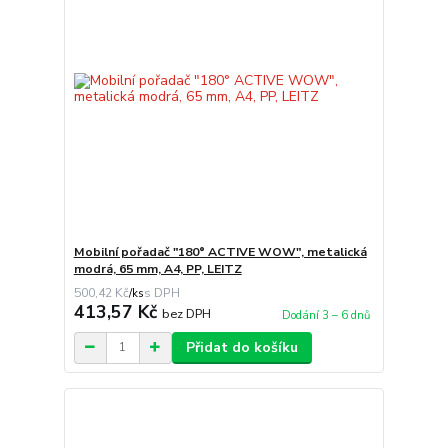
Mobilní pořadač "180° ACTIVE WOW", metalická
modrá, 65 mm, A4, PP, LEITZ
500,42 Kč
/
ks
413,57 Kč
bez DPH
Dodání 3 – 6 dnů
Přidat do košíku