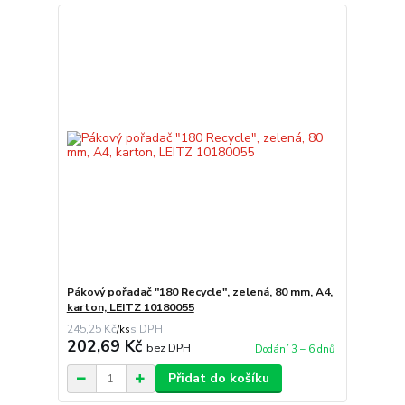
Pákový pořadač "180 Recycle", zelená, 80 mm, A4,
karton, LEITZ 10180055
245,25 Kč
/
ks
202,69 Kč
bez DPH
Dodání 3 – 6 dnů
Přidat do košíku