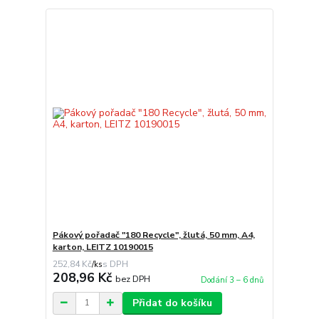
Pákový pořadač "180 Recycle", žlutá, 50 mm, A4,
karton, LEITZ 10190015
252,84 Kč
/
ks
208,96 Kč
bez DPH
Dodání 3 – 6 dnů
Přidat do košíku