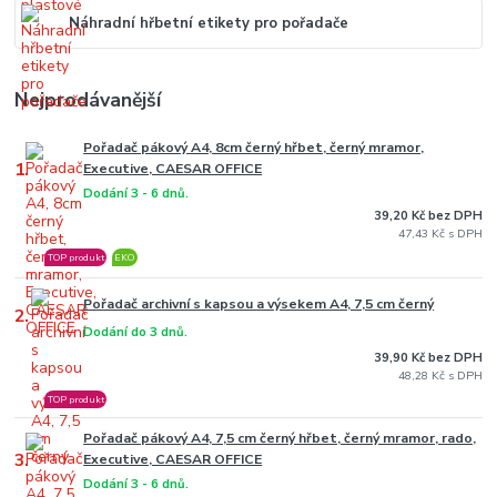
Náhradní hřbetní etikety pro pořadače
Nejprodávanější
Pořadač pákový A4, 8cm černý hřbet, černý mramor,
1.
Executive, CAESAR OFFICE
Dodání 3 - 6 dnů.
39,20 Kč bez DPH
47,43 Kč
TOP produkt
EKO
Pořadač archivní s kapsou a výsekem A4, 7,5 cm černý
2.
Dodání do 3 dnů.
39,90 Kč bez DPH
48,28 Kč
TOP produkt
Pořadač pákový A4, 7,5 cm černý hřbet, černý mramor, rado,
3.
Executive, CAESAR OFFICE
Dodání 3 - 6 dnů.