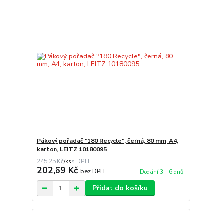
Pákový pořadač "180 Recycle", černá, 80 mm, A4,
karton, LEITZ 10180095
245,25 Kč
/
ks
202,69 Kč
bez DPH
Dodání 3 – 6 dnů
Přidat do košíku