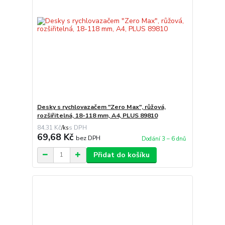
Desky s rychlovazačem "Zero Max", růžová,
rozšiřitelná, 18-118 mm, A4, PLUS 89810
84,31 Kč
/
ks
69,68 Kč
bez DPH
Dodání 3 – 6 dnů
Přidat do košíku