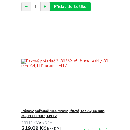
Přidat do košíku
Pákový pořadač "180 Wow", žlutá, lesklý, 80 mm,
A4, PP/karton, LEITZ
265,10 Kč
/
ks
219,09 Kč
bez DPH
Dodání 3 – 6 dnů