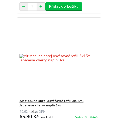
Přidat do košíku
Air Menline sprej osvěžovač refill 3x15ml
Japanese cherry, náplň 3ks
79,62 Kč
/
ks
65,80 Kč
bez DPH
Dodání 3 - 6 dnů