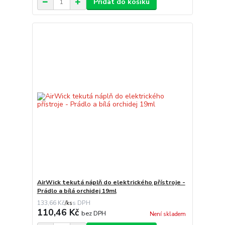
Přidat do košíku
AirWick tekutá náplň do elektrického přístroje -
Prádlo a bílá orchidej 19ml
133,66 Kč
/
ks
110,46 Kč
bez DPH
Není skladem