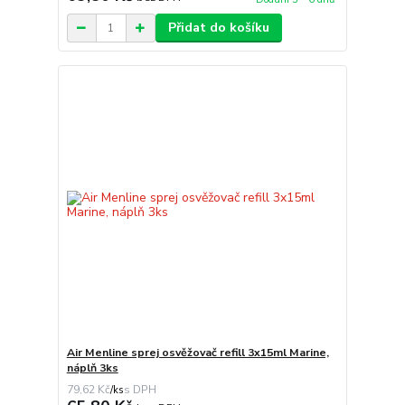
Přidat do košíku
Air Menline sprej osvěžovač refill 3x15ml Marine,
náplň 3ks
79,62 Kč
/
ks