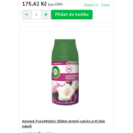
175,42 Kč
bez DPH
Dodání 3 - 6 dnů
Přidat do košíku
Airwick FreshMatic 250ml Jemný satén a M.lilie
náplň