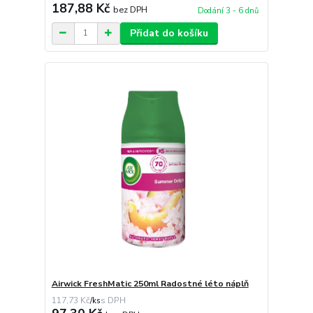
187,88 Kč
bez DPH
Dodání 3 - 6 dnů
Přidat do košíku
Airwick FreshMatic 250ml Radostné léto náplň
117,73 Kč
/
ks