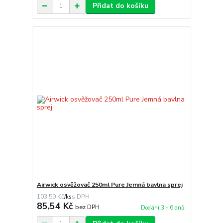
Přidat do košíku
Airwick osvěžovač 250ml Pure Jemná bavlna sprej
103,50 Kč
/
ks
85,54 Kč
bez DPH
Dodání 3 - 6 dnů