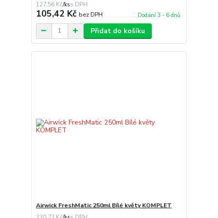
127,56 Kč
/
ks
105,42 Kč
bez DPH
Dodání 3 - 6 dnů
Přidat do košíku
Airwick FreshMatic 250ml Bílé květy KOMPLET
230,72 Kč
/
ks