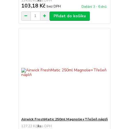
124,85 Kč
/
ks
103,18 Kč
bez DPH
Dodání 3 - 6 dnů
Přidat do košíku
Airwick FreshMatic 250ml Magnolie+Třešeň náplň
127,22 Kč
/
ks