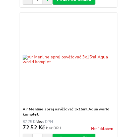
Air Menline sprej osvěžovač 3x15ml Aqua world
komplet
87,75 Kč
/
ks
72,52 Kč
bez DPH
Není skladem