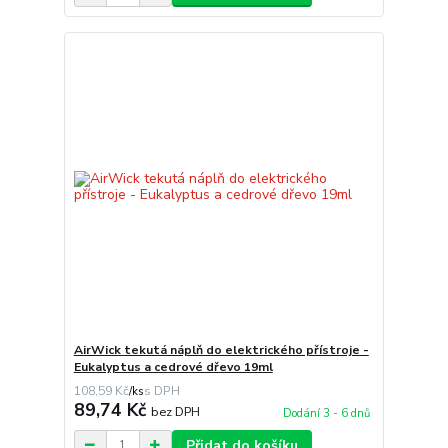
AirWick tekutá náplň do elektrického přístroje -
Eukalyptus a cedrové dřevo 19ml
108,59 Kč
/
ks
89,74 Kč
bez DPH
Dodání 3 - 6 dnů
Přidat do košíku