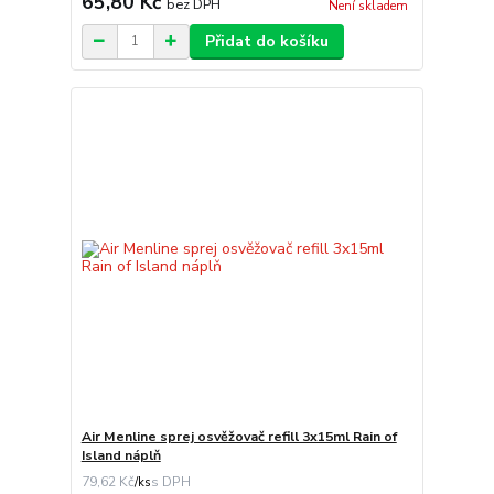
65,80 Kč
bez DPH
Není skladem
Přidat do košíku
Air Menline sprej osvěžovač refill 3x15ml Rain of
Island náplň
79,62 Kč
/
ks