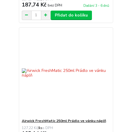
187,74 Kč
bez DPH
Dodání 3 - 6 dnů
Přidat do košíku
Airwick FreshMatic 250ml Prádlo ve vánku náplň
127,22 Kč
/
ks