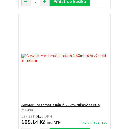
Přidat do košíku
Airwick Freshmatic náplň 250ml růžový sekt a
malina
127,22 Kč
/
ks
105,14 Kč
bez DPH
Dodání 3 - 6 dnů