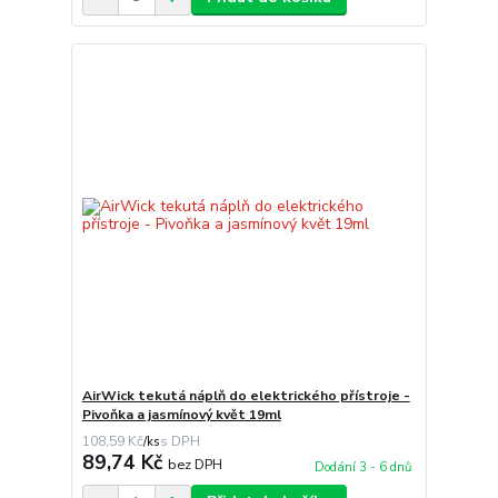
AirWick tekutá náplň do elektrického přístroje -
Pivoňka a jasmínový květ 19ml
108,59 Kč
/
ks
89,74 Kč
bez DPH
Dodání 3 - 6 dnů