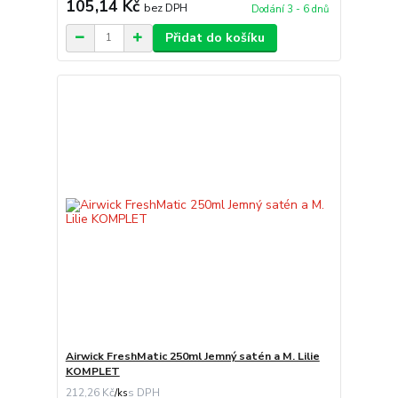
105,14 Kč
bez DPH
Dodání 3 - 6 dnů
Přidat do košíku
Airwick FreshMatic 250ml Jemný satén a M. Lilie
KOMPLET
212,26 Kč
/
ks