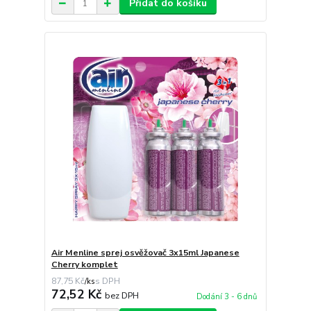
Přidat do košíku
Air Menline sprej osvěžovač 3x15ml Japanese
Cherry komplet
87,75 Kč
/
ks
72,52 Kč
bez DPH
Dodání 3 - 6 dnů