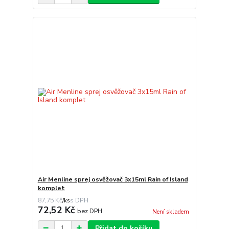
Air Menline sprej osvěžovač 3x15ml Rain of Island
komplet
87,75 Kč
/
ks
72,52 Kč
bez DPH
Není skladem
Přidat do košíku