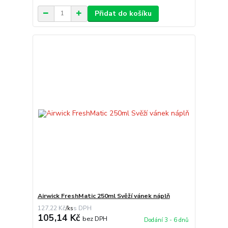
Přidat do košíku
Airwick FreshMatic 250ml Svěží vánek náplň
127,22 Kč
/
ks
105,14 Kč
bez DPH
Dodání 3 - 6 dnů