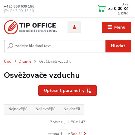
0
ks
+420 558 639 156
za
0,00 Kč
(Po–Pá 7:00–15:30)
Menu
Hledat
Úvod
Drogerie
Osvěžovače vzduchu
Osvěžovače vzduchu
Upřesnit parametry
Nejnovější
Nejlevnější
Nejdražší
Zobrazuji 1-50 z 147
strana
z 3
další