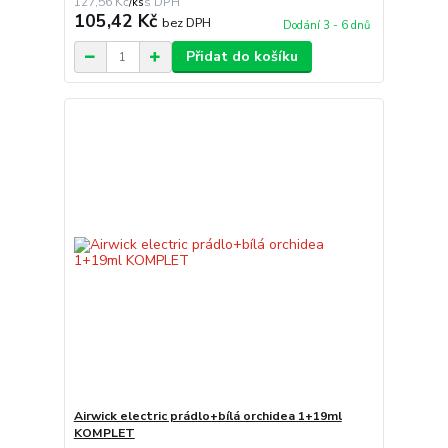
127,56 Kč
/
ks
105,42 Kč
bez DPH
Dodání 3 - 6 dnů
Přidat do košíku
Airwick electric prádlo+bílá orchidea 1+19ml
KOMPLET