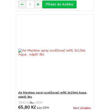
Přidat do košíku
Air Menline sprej osvěžovač refill 3x15ml Aqua ,
náplň 3ks
79,62 Kč
/
ks
65,80 Kč
bez DPH
Není skladem