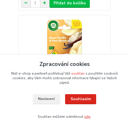
Přidat do košíku
Zpracování cookies
Náš e-shop a partneři potřebují Váš
souhlas
s použitím souborů
cookies, aby Vám mohli zobrazovat informace týkající se Vašich
zájmů.
Souhlasím
Nastavení
AirWick tekutá náplň do elektrického přístroje -
Vanilka a bambucké máslo 19ml
Souhlas můžete odmítnout
zde
.
133,66 Kč
/
ks
110,46 Kč
bez DPH
Dodání 3 - 6 dnů