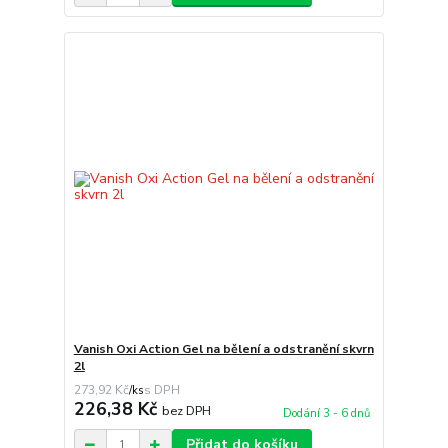
Vanish Oxi Action Gel na bělení a odstranění skvrn
2l
273,92 Kč
/
ks
226,38 Kč
bez DPH
Dodání 3 - 6 dnů
Přidat do košíku