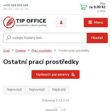
0
ks
+420 558 639 156
za
0,00 Kč
(Po–Pá 7:00–15:30)
Menu
Hledat
Úvod
Drogerie
Prací prostředky
Ostatní prací prostředky
Ostatní prací prostředky
Upřesnit parametry
Nejnovější
Nejlevnější
Nejdražší
Zobrazuji 1-11 z 11
strana
z 1