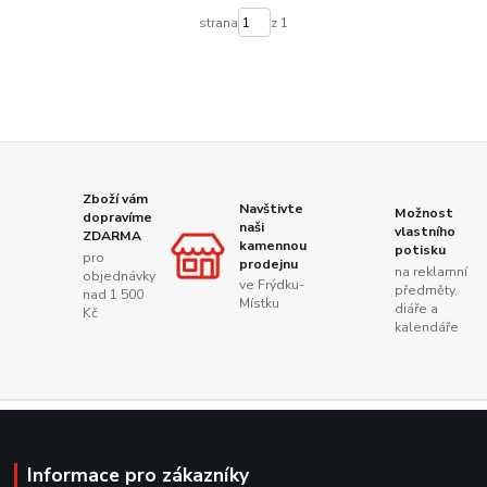
strana
z 1
Zboží vám
Navštivte
Možnost
dopravíme
naši
vlastního
ZDARMA
kamennou
potisku
pro
prodejnu
na reklamní
objednávky
ve Frýdku-
předměty,
nad 1 500
Místku
diáře a
Kč
kalendáře
Informace pro zákazníky