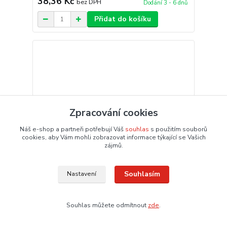
38,36 Kč
bez DPH
Dodání 3 - 6 dnů
Přidat do košíku
Zpracování cookies
Náš e-shop a partneři potřebují Váš
souhlas
s použitím souborů
cookies, aby Vám mohli zobrazovat informace týkající se Vašich
zájmů.
Souhlasím
Nastavení
Domestos Ultra white 750ml WC čistič
Souhlas můžete odmítnout
zde
.
46,42 Kč
/
ks
38,36 Kč
bez DPH
Dodání 3 - 6 dnů