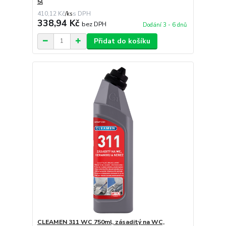
5l
410,12 Kč
/
ks
338,94 Kč
bez DPH
Dodání 3 - 6 dnů
Přidat do košíku
CLEAMEN 311 WC 750ml, zásaditý na WC,