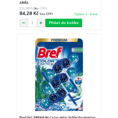
závěs
101,98 Kč
/
ks
84,28 Kč
bez DPH
Dodání 3 - 6 dnů
Přidat do košíku
Bref WC PREMIUM Color aktiv 3x50g Eucalyptus