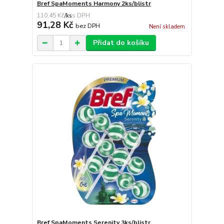
Bref SpaMoments Harmony 2ks/blistr
110,45 Kč
/
ks
91,28 Kč
bez DPH
Není skladem
Přidat do košíku
Bref SpaMoments Serenity 3ks/blistr