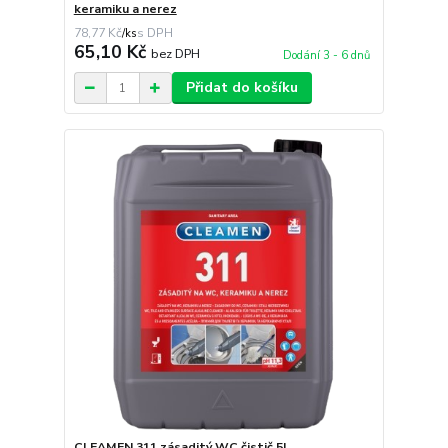
keramiku a nerez
78,77 Kč
/
ks
65,10 Kč
bez DPH
Dodání 3 - 6 dnů
Přidat do košíku
CLEAMEN 311 zásaditý WC čistič 5l