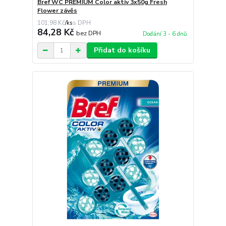
Bref WC PREMIUM Color aktiv 3x50g Fresh
Flower závěs
101,98 Kč
/
ks
84,28 Kč
bez DPH
Dodání 3 - 6 dnů
Přidat do košíku