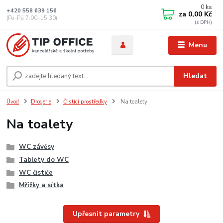
0
ks
+420 558 639 156
za
0,00 Kč
(Po–Pá 7:00–15:30)
Menu
Hledat
Úvod
Drogerie
Čistící prostředky
Na toalety
Na toalety
WC závěsy
Tablety do WC
WC čističe
Mřížky a sítka
Upřesnit parametry