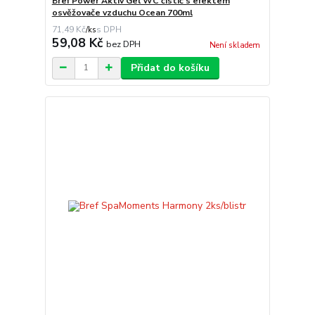
Bref Power Aktiv Gel WC čistič s efektem
osvěžovače vzduchu Ocean 700ml
71,49 Kč
/
ks
59,08 Kč
bez DPH
Není skladem
Přidat do košíku