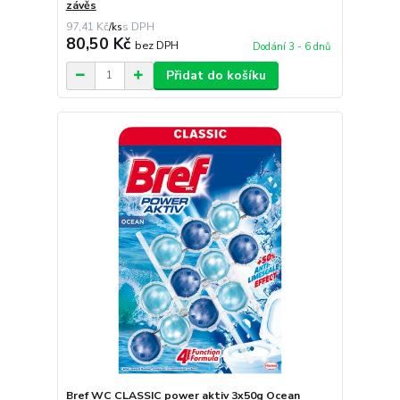
závěs
97,41 Kč
/
ks
80,50 Kč
bez DPH
Dodání 3 - 6 dnů
Přidat do košíku
Bref WC CLASSIC power aktiv 3x50g Ocean