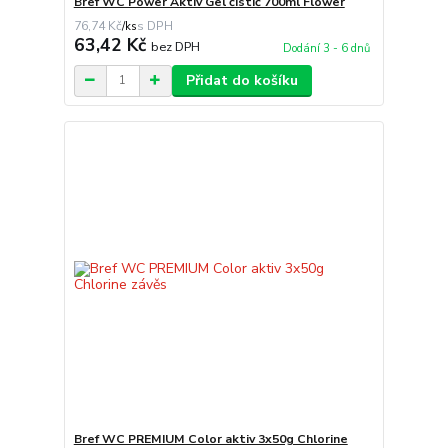
Bref WC Power Aktiv Gel čistič 700ml Flower
76,74 Kč
/
ks
63,42 Kč
bez DPH
Dodání 3 - 6 dnů
Přidat do košíku
Bref WC PREMIUM Color aktiv 3x50g Chlorine