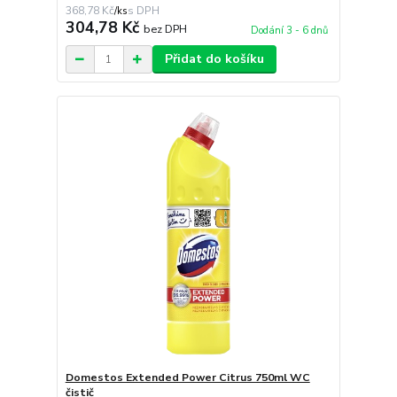
368,78 Kč
/
ks
304,78 Kč
bez DPH
Dodání 3 - 6 dnů
Přidat do košíku
Domestos Extended Power Citrus 750ml WC
čistič