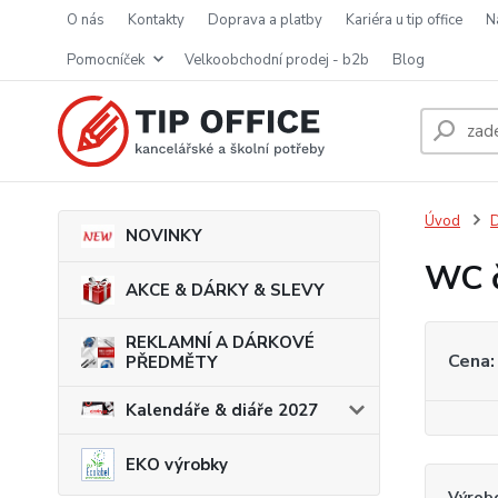
o nás
kontakty
doprava a platby
kariéra u tip office
pomocníček
velkoobchodní prodej - b2b
blog
Úvod
D
NOVINKY
WC č
AKCE & DÁRKY & SLEVY
REKLAMNÍ A DÁRKOVÉ
Cena:
PŘEDMĚTY
Kalendáře & diáře 2027
EKO výrobky
Výrob