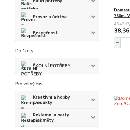
Balící potřeby
Domesto
750ml W
Provoz a údržba
46,42 Kč
38,36
Bezpečnost
Do školy
ŠKOLNÍ POTŘEBY
Pro volný čas
Kreativní a hobby
produkty
Reklamní a party
předměty