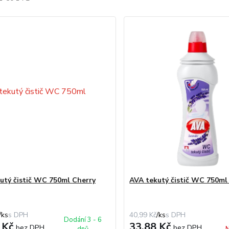
utý čistič WC 750ml Cherry
AVA tekutý čistič WC 750ml
/
ks
40,99 Kč
/
ks
Dodání 3 - 6
 Kč
33,88 Kč
bez DPH
bez DPH