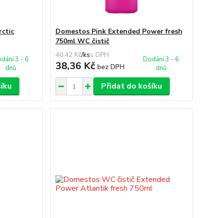
ctic
Domestos Pink Extended Power fresh
750ml WC čistič
46,42 Kč
/
ks
dání 3 - 6
Dodání 3 - 6
38,36 Kč
bez DPH
dnů
dnů
šíku
Přidat do košíku