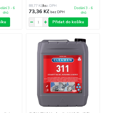
88,77 Kč
/
ks
dání 3 - 6
Dodání 3 - 6
73,36 Kč
bez DPH
dnů
dnů
šíku
Přidat do košíku