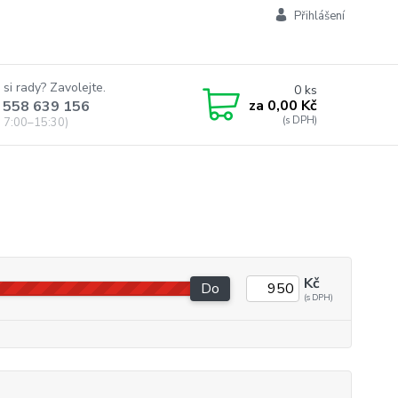
Přihlášení
 si rady? Zavolejte.
0
ks
za
0,00 Kč
 558 639 156
 7:00–15:30)
Kč
Do