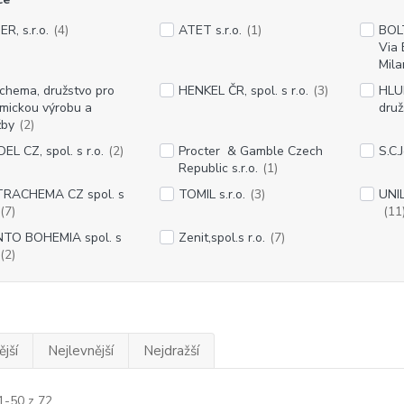
R, s.r.o.
(4)
ATET s.r.o.
(1)
BOL
Via 
Mila
chema, družstvo pro
HENKEL ČR, spol. s r.o.
(3)
HLU
mickou výrobu a
druž
žby
(2)
EL CZ, spol. s r.o.
(2)
Procter & Gamble Czech
S.C.
Republic s.r.o.
(1)
RACHEMA CZ spol. s
TOMIL s.r.o.
(3)
UNIL
(7)
(11
TO BOHEMIA spol. s
Zenit,spol.s r.o.
(7)
(2)
jší
Nejlevnější
Nejdražší
1-50 z 72