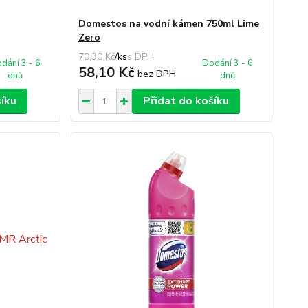
Domestos na vodní kámen 750ml Lime
Zero
70,30 Kč
/
ks
dání 3 - 6
Dodání 3 - 6
58,10 Kč
bez DPH
dnů
dnů
šíku
Přidat do košíku