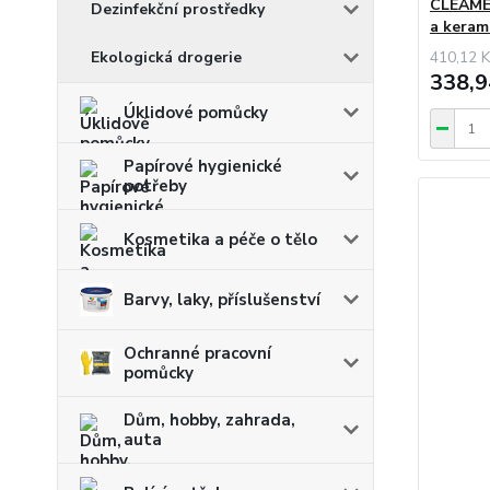
CLEAMEN
Dezinfekční prostředky
a keram
Ekologická drogerie
410,12 K
338,9
Úklidové pomůcky
Papírové hygienické
potřeby
Kosmetika a péče o tělo
Barvy, laky, příslušenství
Ochranné pracovní
pomůcky
Dům, hobby, zahrada,
auta