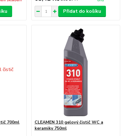
ení skladem
dnů
šíku
Přidat do košíku
tič 700ml
CLEAMEN 310 gelový čistič WC a
keramiky 750ml