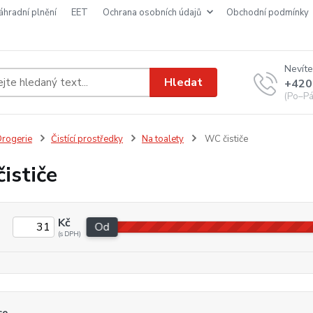
náhradní plnění
EET
ochrana osobních údajů
obchodní podmínky
Nevíte
Hledat
+420
(Po–Pá
rogerie
Čistící prostředky
Na toalety
WC čističe
ističe
Kč
Od
ce