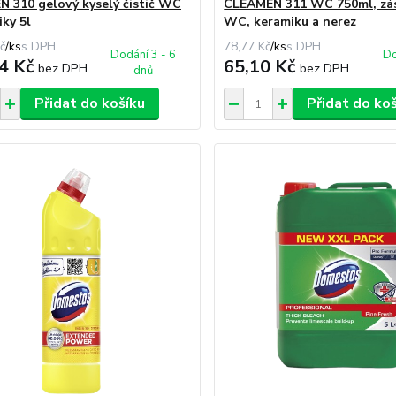
 310 gelový kyselý čistič WC
CLEAMEN 311 WC 750ml, zás
iky 5l
WC, keramiku a nerez
č
/
ks
78,77 Kč
/
ks
Dodání 3 - 6
Do
4 Kč
65,10 Kč
bez DPH
bez DPH
dnů
Přidat do košíku
Přidat do ko