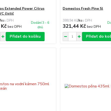
s Extended Power Citrus
Domestos Fresh Pine 5l
C čistič
/
ks
388,94 Kč
/
ks
Dodání 3 - 6
Do
 Kč
321,44 Kč
bez DPH
bez DPH
dnů
Přidat do košíku
Přidat do ko