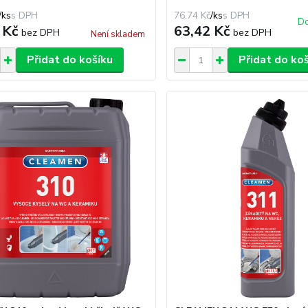
/
ks
76,74 Kč
/
ks
Do
 Kč
63,42 Kč
bez DPH
bez DPH
Není skladem
Přidat do košíku
Přidat do ko