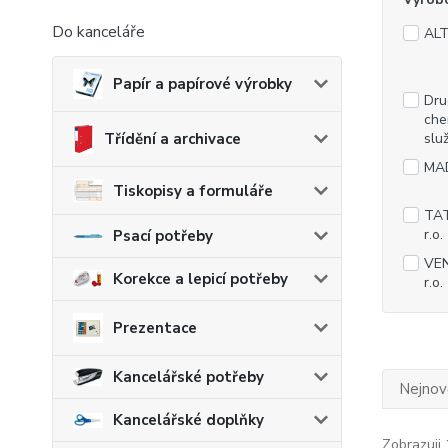
Do kanceláře
ALTE
Papír a papírové výrobky
Dru
che
Třídění a archivace
slu
MAD
Tiskopisy a formuláře
TAT
r.o.
Psací potřeby
VEN
Korekce a lepicí potřeby
r.o.
Prezentace
Kancelářské potřeby
Nejnově
Kancelářské doplňky
Zobrazuji 