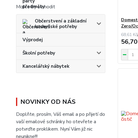
Mohlo by se hodit
Domesto
Občerstvení a základní
Zero/O
kuchyňské potřeby
68,61 Kč
Výprodej
56,70
Školní potřeby
Kancelářský nábytek
NOVINKY OD NÁS
Doplňte, prosím, Váš email a po přijetí do
vaší emailové schránky ho otevřete a
potvrďte proklikem. Nyní Vám již nic
neunikne!!!