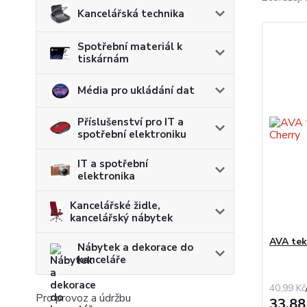
Kancelářská technika
Spotřební materiál k
tiskárnám
Média pro ukládání dat
Příslušenství pro IT a
spotřební elektroniku
IT a spotřební
elektronika
Kancelářské židle,
kancelářský nábytek
AVA tek
Nábytek a dekorace do
kanceláře
40,99 Kč
Pro provoz a údržbu
33,88