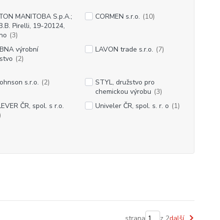
TON MANITOBA S.p.A.;
CORMEN s.r.o.
(10)
B.B. Pirelli, 19-20124,
no
(3)
BNA výrobní
LAVON trade s.r.o.
(7)
stvo
(2)
Johnson s.r.o.
(2)
STYL, družstvo pro
chemickou výrobu
(3)
EVER ČR, spol. s r.o.
Univeler ČR, spol. s. r. o
(1)
)
strana
z 2
další