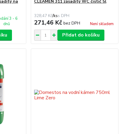
aditý na
CLEAMEN 311 zásaditý WC čistič 5l
328,47 Kč
/
ks
dání 3 - 6
271,46 Kč
bez DPH
dnů
Není skladem
šíku
Přidat do košíku