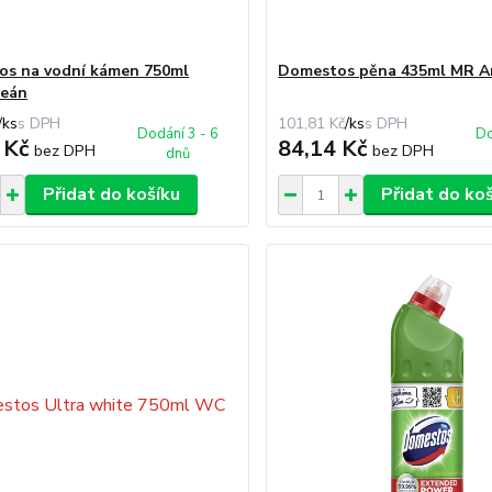
s na vodní kámen 750ml
Domestos pěna 435ml MR Ar
ceán
/
ks
101,81 Kč
/
ks
Dodání 3 - 6
Do
 Kč
84,14 Kč
bez DPH
bez DPH
dnů
Přidat do košíku
Přidat do ko