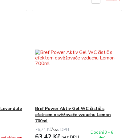
 Levandule
Bref Power Aktiv Gel WC čistič s
efektem osvěžovače vzduchu Lemon
700ml
76,74 Kč
/
ks
Dodání 3 - 6
63,42 Kč
bez DPH