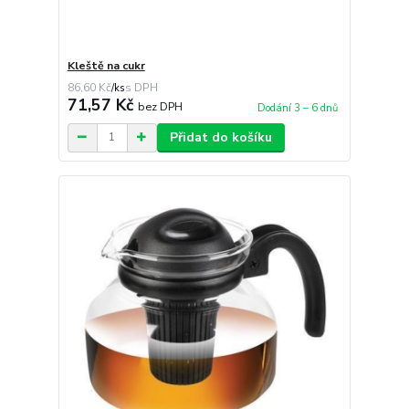
Kleště na cukr
86,60 Kč
/
ks
71,57 Kč
bez DPH
Dodání 3 – 6 dnů
Přidat do košíku