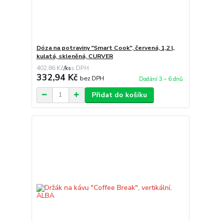
Dóza na potraviny "Smart Cook", červená, 1,2 l,
kulatá, skleněná, CURVER
402,86 Kč
/
ks
332,94 Kč
bez DPH
Dodání 3 – 6 dnů
Přidat do košíku