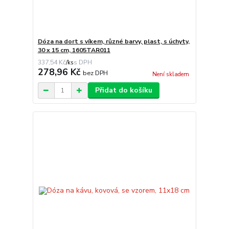
Dóza na dort s víkem, různé barvy, plast, s úchyty,
30 x 15 cm, 1605TAR011
337,54 Kč
/
ks
278,96 Kč
bez DPH
Není skladem
Přidat do košíku