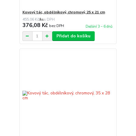
Kovový tác, obdélníkový, chromový, 25 x 21 cm
455,06 Kč
/
ks
376,08 Kč
bez DPH
Dodání 3 – 6 dnů
Přidat do košíku