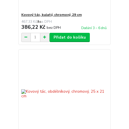
Kovový tác, kulatý, chromový, 29 cm
467,33 Kč
/
ks
386,22 Kč
bez DPH
Dodání 3 – 6 dnů
Přidat do košíku