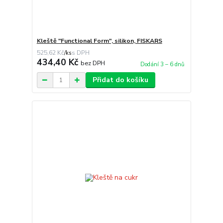
Kleště "Functional Form", silikon, FISKARS
525,62 Kč
/
ks
434,40 Kč
bez DPH
Dodání 3 – 6 dnů
Přidat do košíku