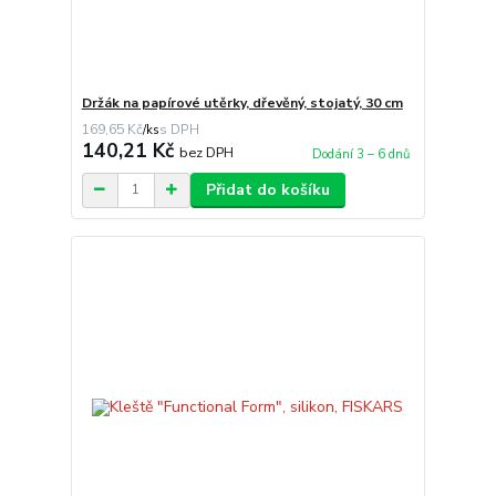
Držák na papírové utěrky, dřevěný, stojatý, 30 cm
169,65 Kč
/
ks
140,21 Kč
bez DPH
Dodání 3 – 6 dnů
Přidat do košíku