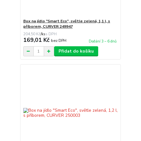
Box na jídlo "Smart Eco", světle zelená, 1,1 l, s
příborem, CURVER 249947
204,50 Kč
/
ks
169,01 Kč
bez DPH
Dodání 3 – 6 dnů
Přidat do košíku