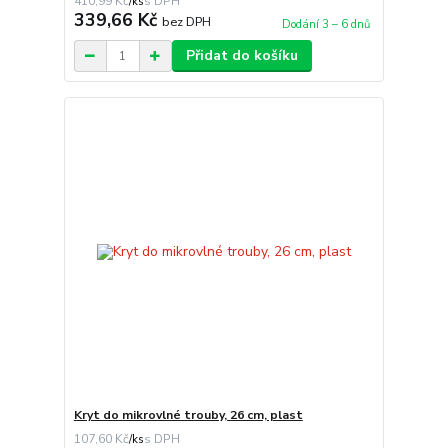
410,99 Kč
/
ks
339,66 Kč
bez DPH
Dodání 3 – 6 dnů
Přidat do košíku
Kryt do mikrovlné trouby, 26 cm, plast
107,60 Kč
/
ks