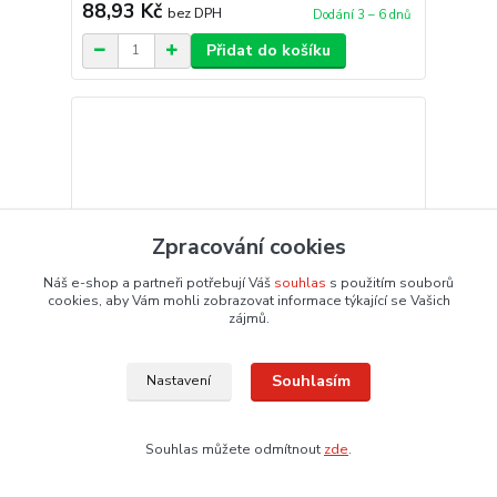
88,93 Kč
bez DPH
Dodání 3 – 6 dnů
Přidat do košíku
Zpracování cookies
Náš e-shop a partneři potřebují Váš
souhlas
s použitím souborů
cookies, aby Vám mohli zobrazovat informace týkající se Vašich
zájmů.
Souhlasím
Nastavení
Kuchařský nůž "Functional Form", střední, 17cm,
Souhlas můžete odmítnout
zde
.
FISKARS 1057535
728,23 Kč
/
ks