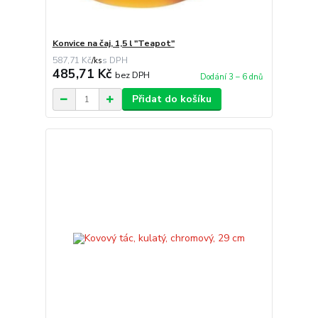
Konvice na čaj, 1,5 l "Teapot"
587,71 Kč
/
ks
485,71 Kč
bez DPH
Dodání 3 – 6 dnů
Přidat do košíku