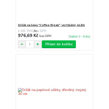
Držák na kávu "Coffee Break", vertikální, ALBA
1 181,79 Kč
/
ks
976,69 Kč
bez DPH
Dodání 3 – 6 dnů
Přidat do košíku