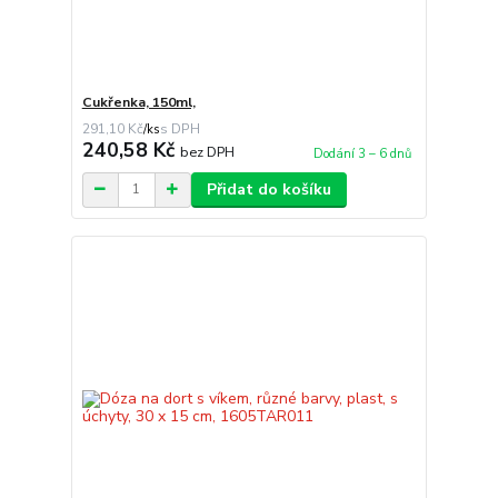
Cukřenka, 150ml,
291,10 Kč
/
ks
240,58 Kč
bez DPH
Dodání 3 – 6 dnů
Přidat do košíku