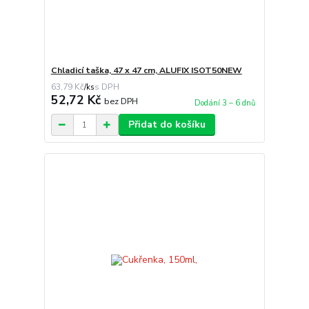
Chladicí taška, 47 x 47 cm, ALUFIX ISOT50NEW
63,79 Kč
/
ks
52,72 Kč
bez DPH
Dodání 3 – 6 dnů
Přidat do košíku