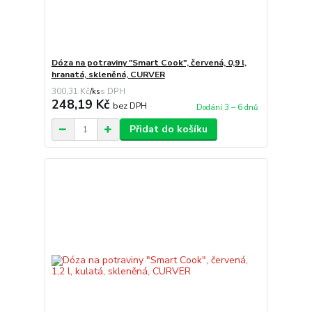
Dóza na potraviny "Smart Cook", červená, 0,9 l,
hranatá, skleněná, CURVER
300,31 Kč
/
ks
248,19 Kč
bez DPH
Dodání 3 – 6 dnů
Přidat do košíku