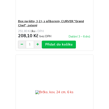
Box na jídlo, 1,2 l, s příborem, CURVER "Grand
Chef", zelený
251,80 Kč
/
ks
208,10 Kč
bez DPH
Dodání 3 – 6 dnů
Přidat do košíku