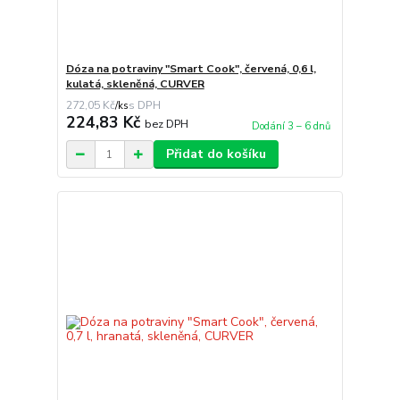
Dóza na potraviny "Smart Cook", červená, 0,6 l,
kulatá, skleněná, CURVER
272,05 Kč
/
ks
224,83 Kč
bez DPH
Dodání 3 – 6 dnů
Přidat do košíku