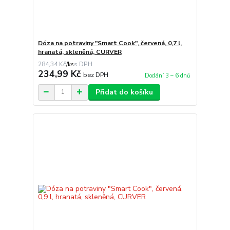
Dóza na potraviny "Smart Cook", červená, 0,7 l,
hranatá, skleněná, CURVER
284,34 Kč
/
ks
234,99 Kč
bez DPH
Dodání 3 – 6 dnů
Přidat do košíku