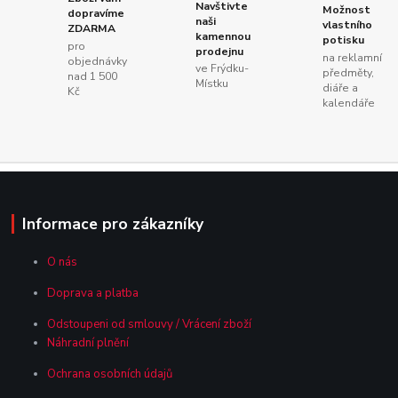
Navštivte
Možnost
dopravíme
naši
vlastního
ZDARMA
kamennou
potisku
pro
prodejnu
na reklamní
objednávky
ve Frýdku-
předměty,
nad 1 500
Místku
diáře a
Kč
kalendáře
Informace pro zákazníky
O nás
Doprava a platba
Odstoupeni od smlouvy / Vrácení zboží
Náhradní plnění
Ochrana osobních údajů