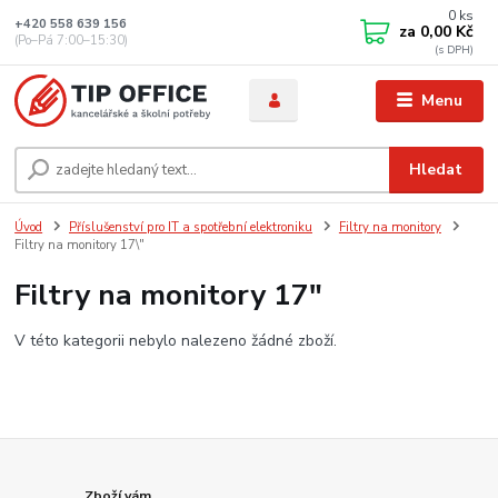
0
ks
+420 558 639 156
za
0,00 Kč
(Po–Pá 7:00–15:30)
Menu
Hledat
Úvod
Příslušenství pro IT a spotřební elektroniku
Filtry na monitory
Filtry na monitory 17\"
Filtry na monitory 17"
V této kategorii nebylo nalezeno žádné zboží.
Zboží vám