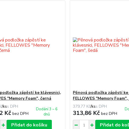
podložka zápěstí ke klávesnici,
Pěnová podložka zápěstí ke 
ES "Memory Foam", černá
FELLOWES "Memory Foam", 
č
/
ks
379,77 Kč
/
ks
Dodání 3 – 6
Do
2 Kč
313,86 Kč
bez DPH
bez DPH
dnů
Přidat do košíku
Přidat do ko