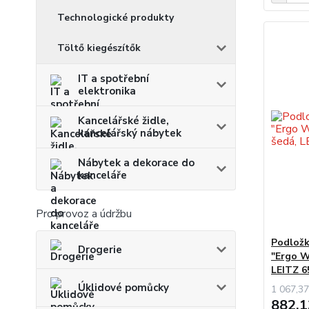
Technologické produkty
Töltő kiegészítők
IT a spotřební
elektronika
Kancelářské židle,
kancelářský nábytek
Nábytek a dekorace do
kanceláře
Pro provoz a údržbu
Podložk
Drogerie
"Ergo W
LEITZ 6
Úklidové pomůcky
1 067,37
882,1