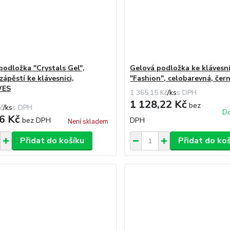
podložka "Crystals Gel",
Gelová podložka ke klávesni
 zápěstí ke klávesnici,
"Fashion", celobarevná, čer
WES
1 365,15 Kč
/
ks
1 128,22 Kč
bez
č
/
ks
Do
6 Kč
bez DPH
DPH
Není skladem
Přidat do košíku
Přidat do ko