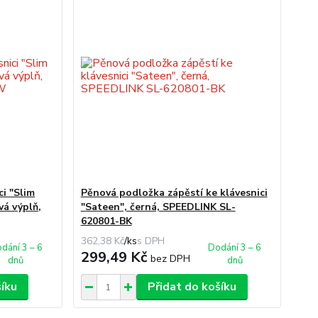
ci "Slim
Pěnová podložka zápěstí ke klávesnici
vá výplň,
"Sateen", černá, SPEEDLINK SL-
620801-BK
362,38 Kč
/
ks
dání 3 – 6
Dodání 3 – 6
299,49 Kč
bez DPH
dnů
dnů
šíku
Přidat do košíku