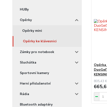
HUBy
Opěrky
Opěrky mini
Opěrky ke klávesnici
Zámky pro notebook
Sluchátka
Opěrka 
DuoGel"
Sportovní kamery
KENSI
805,43 K
Herní příslušenství
665,6
Rádia
Bluetooth adaptéry