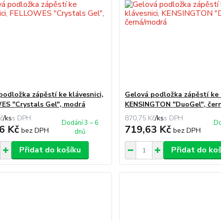
podložka zápěstí ke klávesnici,
Gelová podložka zápěstí ke 
S "Crystals Gel", modrá
KENSINGTON "DuoGel", čer
č
/
ks
870,75 Kč
/
ks
Dodání 3 – 6
Do
6 Kč
719,63 Kč
bez DPH
bez DPH
dnů
Přidat do košíku
Přidat do ko