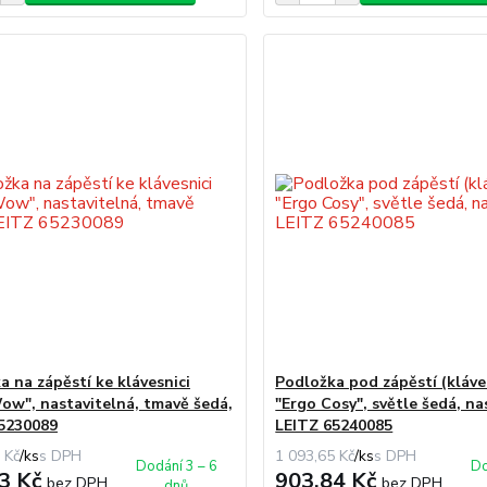
a na zápěstí ke klávesnici
Podložka pod zápěstí (kláve
ow", nastavitelná, tmavě šedá,
"Ergo Cosy", světle šedá, na
5230089
LEITZ 65240085
 Kč
/
ks
1 093,65 Kč
/
ks
Dodání 3 – 6
Do
3 Kč
903,84 Kč
bez DPH
bez DPH
dnů