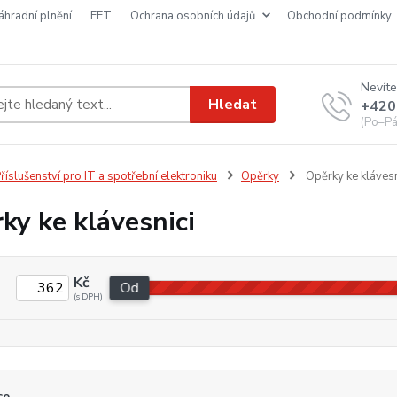
náhradní plnění
EET
ochrana osobních údajů
obchodní podmínky
Nevíte
Hledat
+420
(Po–Pá
říslušenství pro IT a spotřební elektroniku
Opěrky
Opěrky ke klávesn
ky ke klávesnici
Kč
Od
ce