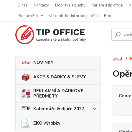
o nás
kontakty
doprava a platby
kariéra u tip office
pomocníček
velkoobchodní prodej - b2b
blog
Úvod
P
NOVINKY
Opěr
AKCE & DÁRKY & SLEVY
REKLAMNÍ A DÁRKOVÉ
Cena:
PŘEDMĚTY
Kalendáře & diáře 2027
EKO výrobky
Výrob