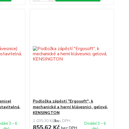
snice)
Podložka zápěstí "Ergosoft", k
stavitelná,
mechanické a herní klávesnici, gelová,
KENSINGTON
1 035,30 Kč
/
ks
dání 3 – 6
Dodání 3 – 6
855,62 Kč
bez DPH
dnů
dnů