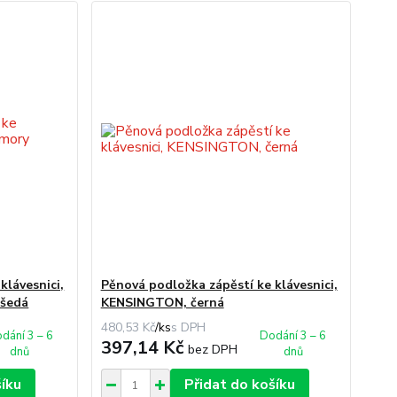
klávesnici,
Pěnová podložka zápěstí ke klávesnici,
šedá
KENSINGTON, černá
480,53 Kč
/
ks
dání 3 – 6
Dodání 3 – 6
397,14 Kč
bez DPH
dnů
dnů
šíku
Přidat do košíku