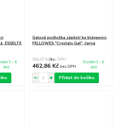
ci
Gelová podložka zápěstí ke klávesnici,
ná, ESSELTE
FELLOWES "Crystals Gel", černá
560,07 Kč
/
ks
dání 3 – 6
Dodání 3 – 6
462,86 Kč
bez DPH
dnů
dnů
šíku
Přidat do košíku