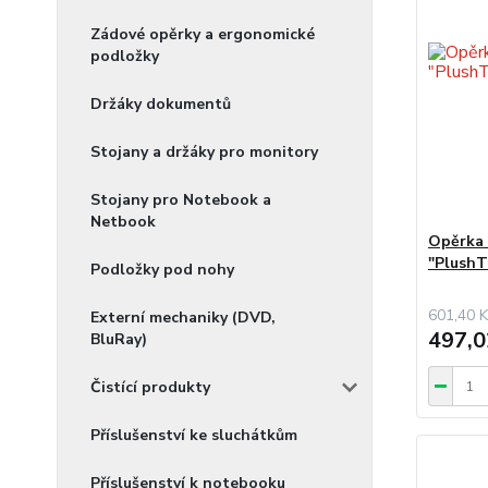
Zádové opěrky a ergonomické
podložky
Držáky dokumentů
Stojany a držáky pro monitory
Stojany pro Notebook a
Netbook
Opěrka 
"Plush
Podložky pod nohy
601,40 K
Externí mechaniky (DVD,
497,0
BluRay)
Čistící produkty
Příslušenství ke sluchátkům
Příslušenství k notebooku