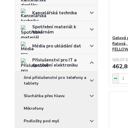
Kancelářská technika
Spotřební materiál k
tiskárnám
Gelová 
fialová,
Média pro ukládání dat
FELLO
560,07 K
Příslušenství pro IT a
spotřební elektroniku
462,8
Jiné příslušenství pro telefony a
tablety
Sluchátka přes hlavu
Mikrofony
Podložky pod myš