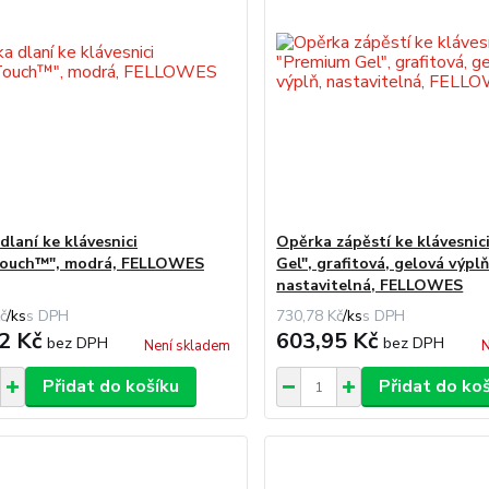
dlaní ke klávesnici
Opěrka zápěstí ke klávesnic
Touch™", modrá, FELLOWES
Gel", grafitová, gelová výplň
nastavitelná, FELLOWES
č
/
ks
730,78 Kč
/
ks
2 Kč
603,95 Kč
bez DPH
bez DPH
Není skladem
N
Přidat do košíku
Přidat do ko