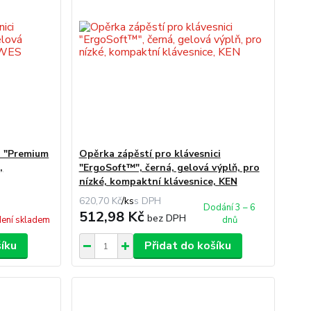
i "Premium
Opěrka zápěstí pro klávesnici
,
"ErgoSoft™", černá, gelová výplň, pro
nízké, kompaktní klávesnice, KEN
620,70 Kč
/
ks
Dodání 3 – 6
512,98 Kč
bez DPH
ení skladem
dnů
šíku
Přidat do košíku