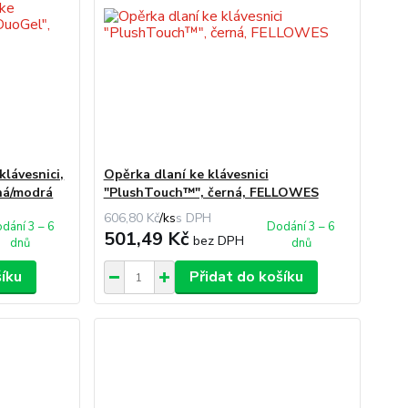
klávesnici,
Opěrka dlaní ke klávesnici
ná/modrá
"PlushTouch™", černá, FELLOWES
606,80 Kč
/
ks
dání 3 – 6
Dodání 3 – 6
501,49 Kč
bez DPH
dnů
dnů
šíku
Přidat do košíku