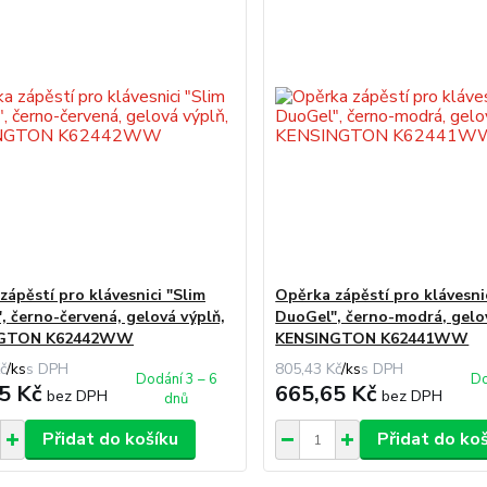
zápěstí pro klávesnici "Slim
Opěrka zápěstí pro klávesni
, černo-červená, gelová výplň,
DuoGel", černo-modrá, gelo
NGTON K62442WW
KENSINGTON K62441WW
č
/
ks
805,43 Kč
/
ks
Dodání 3 – 6
Do
5 Kč
665,65 Kč
bez DPH
bez DPH
dnů
Přidat do košíku
Přidat do ko