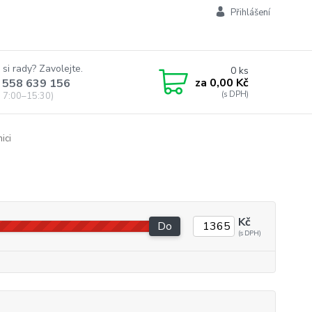
Přihlášení
 si rady? Zavolejte.
0
ks
za
0,00 Kč
 558 639 156
 7:00–15:30)
ici
Kč
Do