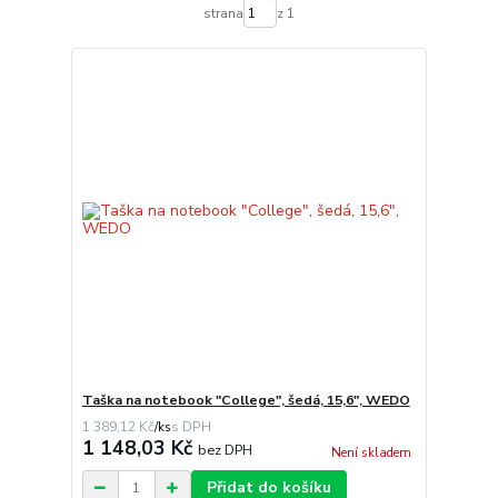
strana
z 1
Taška na notebook "College", šedá, 15,6", WEDO
1 389,12 Kč
/
ks
1 148,03 Kč
bez DPH
Není skladem
Přidat do košíku