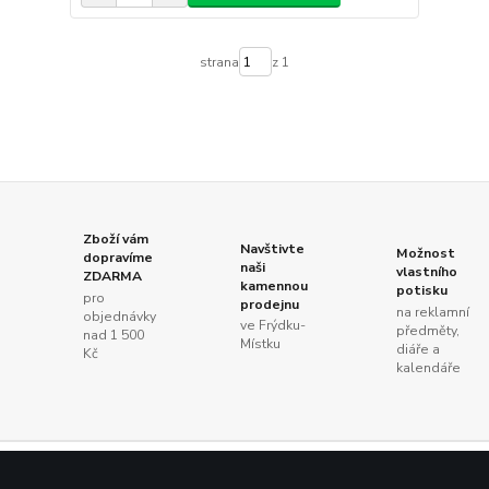
strana
z 1
Zboží vám
Navštivte
Možnost
dopravíme
naši
vlastního
ZDARMA
kamennou
potisku
pro
prodejnu
na reklamní
objednávky
ve Frýdku-
předměty,
nad 1 500
Místku
diáře a
Kč
kalendáře