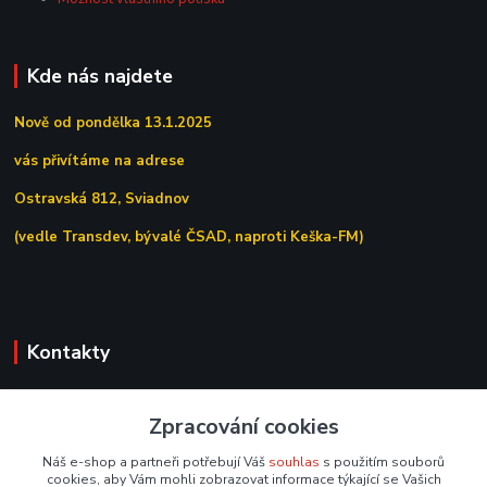
Kde nás najdete
Nově od pondělka 13.1.2025
vás přivítáme na adrese
Ostravská 812, Sviadnov
(vedle Transdev, bývalé ČSAD, naproti Keška-FM)
Kontakty
+420 558 639 156
Zpracování cookies
(Po–Pá 7:00–15:30)
Náš e-shop a partneři potřebují Váš
souhlas
s použitím souborů
obchod@tipoffice.cz
cookies, aby Vám mohli zobrazovat informace týkající se Vašich