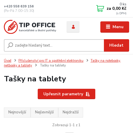
0
ks
+420 558 639 156
za
0,00 Kč
(Po–Pá 7:00–15:30)
Menu
Hledat
Úvod
Příslušenství pro IT a spotřební elektroniku
Tašky na notebooky,
netbooky a tablety
Tašky na tablety
Tašky na tablety
Upřesnit parametry
Nejnovější
Nejlevnější
Nejdražší
Zobrazuji 1-1 z 1