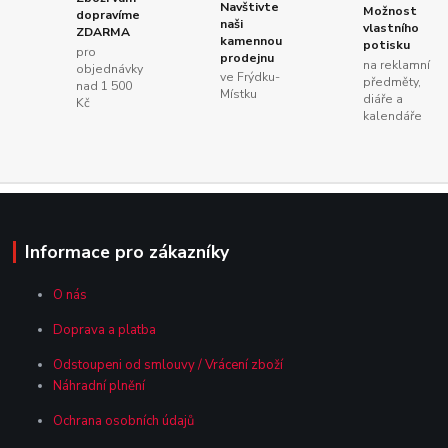
Navštivte
Možnost
dopravíme
naši
vlastního
ZDARMA
kamennou
potisku
pro
prodejnu
na reklamní
objednávky
ve Frýdku-
předměty,
nad 1 500
Místku
diáře a
Kč
kalendáře
Informace pro zákazníky
O nás
Doprava a platba
Odstoupeni od smlouvy / Vrácení zboží
Náhradní plnění
Ochrana osobních údajů