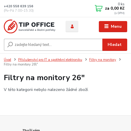
0
ks
+420 558 639 156
za
0,00 Kč
(Po–Pá 7:00–15:30)
Menu
Hledat
Úvod
Příslušenství pro IT a spotřební elektroniku
Filtry na monitory
Filtry na monitory 26\"
Filtry na monitory 26"
V této kategorii nebylo nalezeno žádné zboží.
Zboží vám