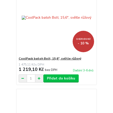
1 639,01 Kč
- 10 %
CoolPack batoh Bolt, 15,6", světle růžový
1 475,11 Kč
1 219,10 Kč
bez DPH
Dodání 3-6 dnů
Přidat do košíku