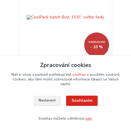
1 639,01 Kč
- 10 %
Zpracování cookies
CoolPack batoh Bolt, 15,6", světle šedý
1 475,11 Kč
Náš e-shop a partneři potřebují Váš
souhlas
s použitím souborů
1 219,10 Kč
bez DPH
Dodání 3-6 dnů
cookies, aby Vám mohli zobrazovat informace týkající se Vašich
zájmů.
Přidat do košíku
Souhlasím
Nastavení
Souhlas můžete odmítnout
zde
.