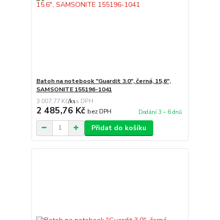
Batoh na notebook "Guardit 3.0", černá, 15,6",
SAMSONITE 155196-1041
3 007,77 Kč
/
ks
2 485,76 Kč
bez DPH
Dodání 3 – 6 dnů
Přidat do košíku