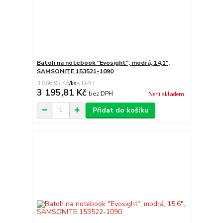
Batoh na notebook "Evosight", modrá, 14,1",
SAMSONITE 153521-1090
3 866,93 Kč
/
ks
3 195,81 Kč
bez DPH
Není skladem
Přidat do košíku