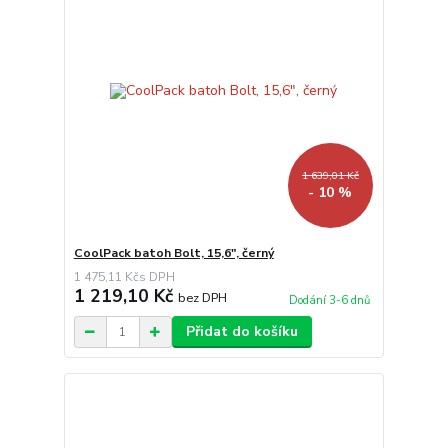
1 639,01 Kč
- 10 %
CoolPack batoh Bolt, 15,6", černý
1 475,11 Kč
1 219,10 Kč
bez DPH
Dodání 3-6 dnů
Přidat do košíku