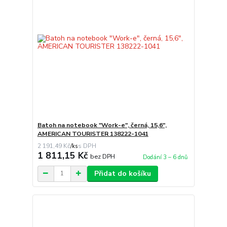
Batoh na notebook "Work-e", černá, 15,6",
AMERICAN TOURISTER 138222-1041
2 191,49 Kč
/
ks
1 811,15 Kč
bez DPH
Dodání 3 – 6 dnů
Přidat do košíku