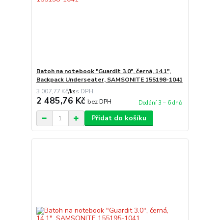
Batoh na notebook "Guardit 3.0", černá, 14,1",
Backpack Underseater, SAMSONITE 155198-1041
3 007,77 Kč
/
ks
2 485,76 Kč
bez DPH
Dodání 3 – 6 dnů
Přidat do košíku