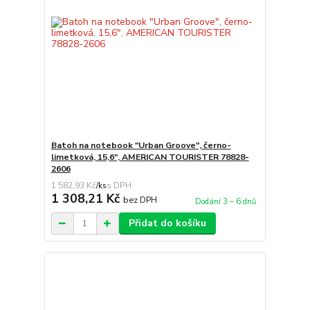
Batoh na notebook "Urban Groove", černo-
limetková, 15,6", AMERICAN TOURISTER 78828-
2606
1 582,93 Kč
/
ks
1 308,21 Kč
bez DPH
Dodání 3 – 6 dnů
Přidat do košíku