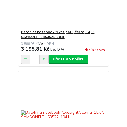
Batoh na notebook "Evosight", černá, 14,1",
SAMSONITE 153521-1041
3 866,93 Kč
/
ks
3 195,81 Kč
bez DPH
Není skladem
Přidat do košíku