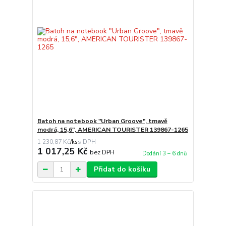
Batoh na notebook "Urban Groove", tmavě
modrá, 15,6", AMERICAN TOURISTER 139867-1265
1 230,87 Kč
/
ks
1 017,25 Kč
bez DPH
Dodání 3 – 6 dnů
Přidat do košíku