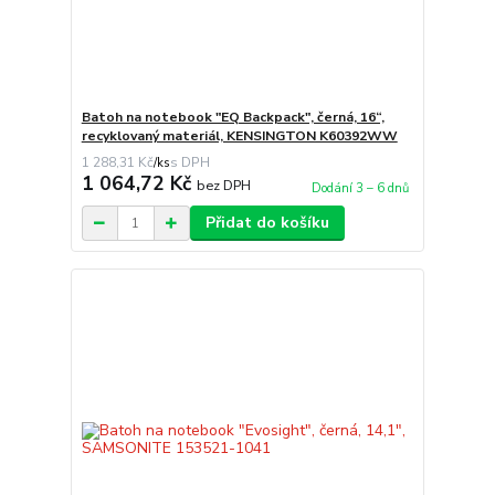
Batoh na notebook "EQ Backpack", černá, 16“,
recyklovaný materiál, KENSINGTON K60392WW
1 288,31 Kč
/
ks
1 064,72 Kč
bez DPH
Dodání 3 – 6 dnů
Přidat do košíku