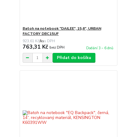
Batoh na notebook "DAILEE", 15,6", URBAN
FACTORY DBC15UF
923,61 Kč
/
ks
763,31 Kč
bez DPH
Dodání 3 – 6 dnů
Přidat do košíku