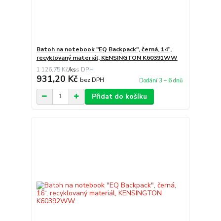
Batoh na notebook "EQ Backpack", černá, 14“,
recyklovaný materiál, KENSINGTON K60391WW
1 126,75 Kč
/
ks
931,20 Kč
bez DPH
Dodání 3 – 6 dnů
Přidat do košíku