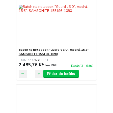
Batoh na notebook "Guardit 3.0", modrá, 15,6",
SAMSONITE 155196-1090
3 007,77 Kč
/
ks
2 485,76 Kč
bez DPH
Dodání 3 – 6 dnů
Přidat do košíku