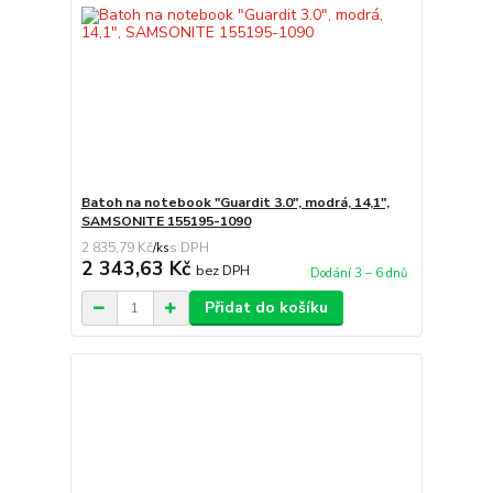
Batoh na notebook "Guardit 3.0", modrá, 14,1",
SAMSONITE 155195-1090
2 835,79 Kč
/
ks
2 343,63 Kč
bez DPH
Dodání 3 – 6 dnů
Přidat do košíku