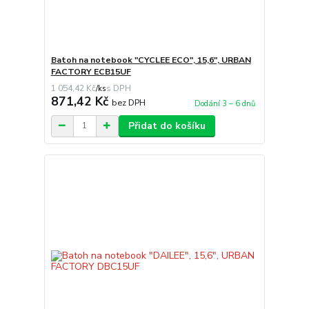
Batoh na notebook "CYCLEE ECO", 15,6", URBAN
FACTORY ECB15UF
1 054,42 Kč
/
ks
871,42 Kč
bez DPH
Dodání 3 – 6 dnů
Přidat do košíku