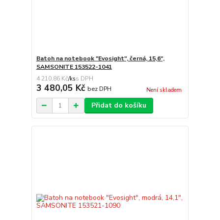
Batoh na notebook "Evosight", černá, 15,6",
SAMSONITE 153522-1041
4 210,86 Kč
/
ks
3 480,05 Kč
bez DPH
Není skladem
Přidat do košíku