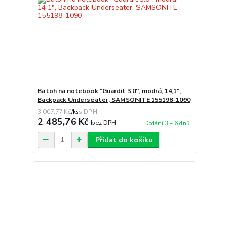
Batoh na notebook "Guardit 3.0", modrá, 14,1",
Backpack Underseater, SAMSONITE 155198-1090
3 007,77 Kč
/
ks
2 485,76 Kč
bez DPH
Dodání 3 – 6 dnů
Přidat do košíku