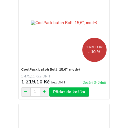
1 639,01 Kč
- 10 %
CoolPack batoh Bolt, 15,6", modrý
1 475,11 Kč
1 219,10 Kč
bez DPH
Dodání 3-6 dnů
Přidat do košíku