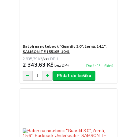
Batoh na notebook "Guardit 3.0", černá, 14,1",
SAMSONITE 155195-1041
2 835,79 Kč
/
ks
2 343,63 Kč
bez DPH
Dodání 3 – 6 dnů
Přidat do košíku