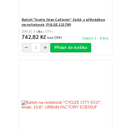
Batoh "Scate Gray Cationic", šedá, s přihrádkou
na notebook, PULSE 121790
898,81 Kč
/
ks
742,82 Kč
bez DPH
Dodání 3 – 6 dnů
Přidat do košíku