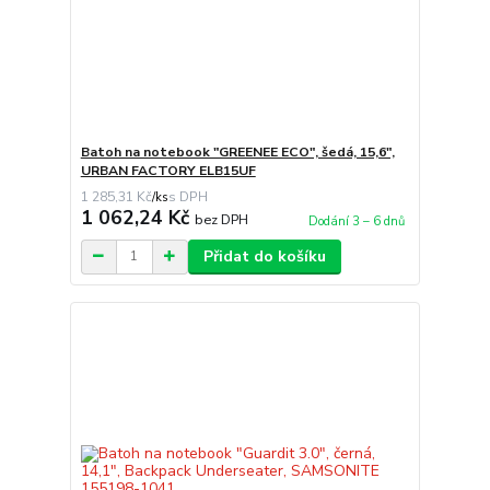
Batoh na notebook "GREENEE ECO", šedá, 15,6",
URBAN FACTORY ELB15UF
1 285,31 Kč
/
ks
1 062,24 Kč
bez DPH
Dodání 3 – 6 dnů
Přidat do košíku