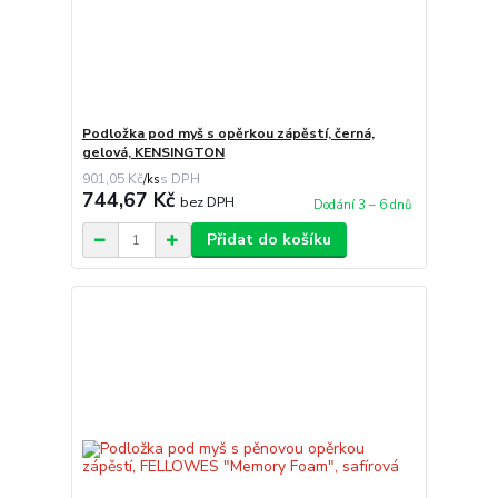
Podložka pod myš s opěrkou zápěstí, černá,
gelová, KENSINGTON
901,05 Kč
/
ks
744,67 Kč
bez DPH
Dodání 3 – 6 dnů
Přidat do košíku