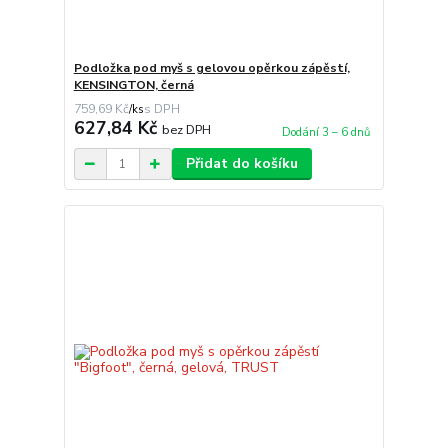
Podložka pod myš s gelovou opěrkou zápěstí,
KENSINGTON, černá
759,69 Kč
/
ks
627,84 Kč
bez DPH
Dodání 3 – 6 dnů
Přidat do košíku