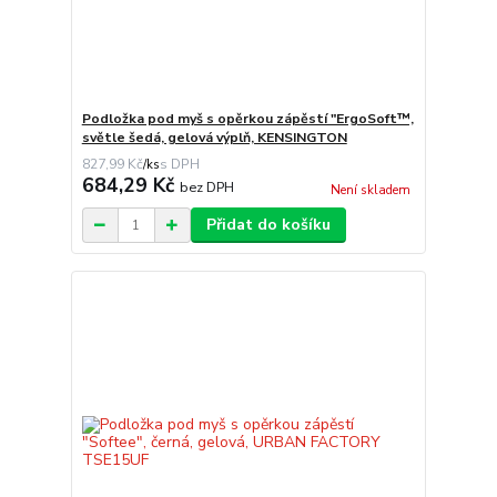
Podložka pod myš s opěrkou zápěstí "ErgoSoft™,
světle šedá, gelová výplň, KENSINGTON
827,99 Kč
/
ks
684,29 Kč
bez DPH
Není skladem
Přidat do košíku