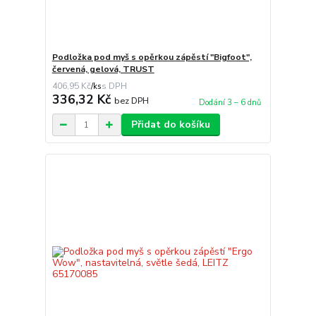
Podložka pod myš s opěrkou zápěstí "Bigfoot",
červená, gelová, TRUST
406,95 Kč
/
ks
336,32 Kč
bez DPH
Dodání 3 – 6 dnů
Přidat do košíku