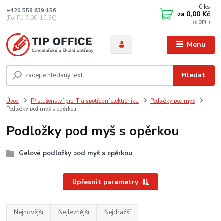
0
ks
+420 558 639 156
za
0,00 Kč
(Po–Pá 7:00–15:30)
Menu
Hledat
Úvod
Příslušenství pro IT a spotřební elektroniku
Podložky pod myš
Podložky pod myš s opěrkou
Podložky pod myš s opěrkou
Gelové podložky pod myš s opěrkou
Upřesnit parametry
Nejnovější
Nejlevnější
Nejdražší