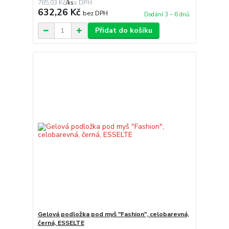
765,03 Kč
/
ks
632,26 Kč
bez DPH
Dodání 3 – 6 dnů
Přidat do košíku
Gelová podložka pod myš "Fashion", celobarevná,
černá, ESSELTE