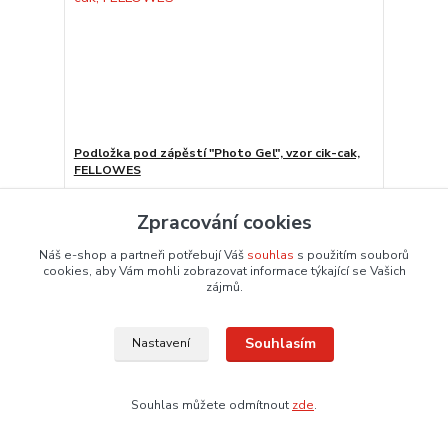
Podložka pod zápěstí "Photo Gel", vzor cik-cak,
FELLOWES
658,90 Kč
/
ks
544,54 Kč
bez DPH
Zpracování cookies
Dodání 3 – 6 dnů
Přidat do košíku
Náš e-shop a partneři potřebují Váš
souhlas
s použitím souborů
cookies, aby Vám mohli zobrazovat informace týkající se Vašich
zájmů.
Souhlasím
Nastavení
Souhlas můžete odmítnout
zde
.