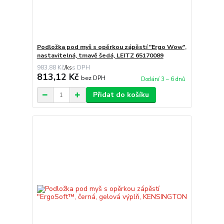
Podložka pod myš s opěrkou zápěstí "Ergo Wow",
nastavitelná, tmavě šedá, LEITZ 65170089
983,88 Kč
/
ks
813,12 Kč
bez DPH
Dodání 3 – 6 dnů
Přidat do košíku