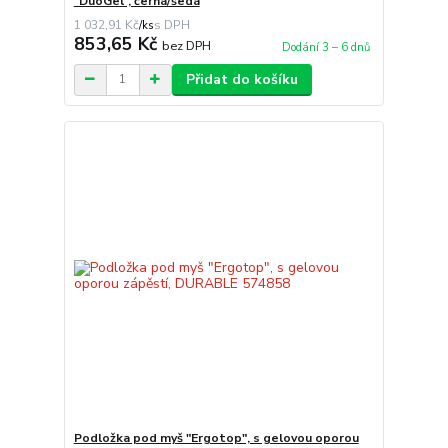
"DuoGel", černá/šedá
1 032,91 Kč
/
ks
853,65 Kč
bez DPH
Dodání 3 – 6 dnů
Přidat do košíku
Podložka pod myš "Ergotop", s gelovou oporou