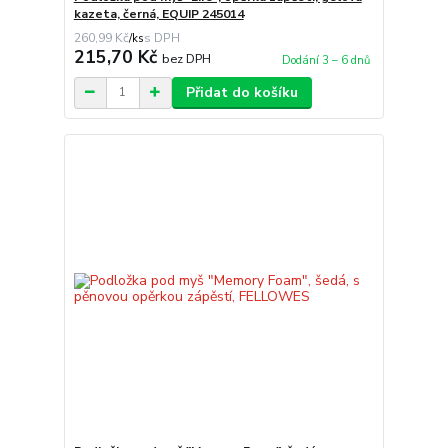
kazeta, černá, EQUIP 245014
260,99 Kč
/
ks
215,70 Kč
bez DPH
Dodání 3 – 6 dnů
Přidat do košíku