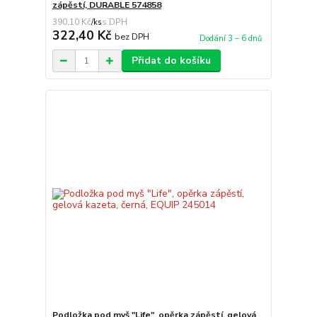
zápěstí, DURABLE 574858
390,10 Kč
/
ks
322,40 Kč
bez DPH
Dodání 3 – 6 dnů
Přidat do košíku
Podložka pod myš "Life", opěrka zápěstí, gelová