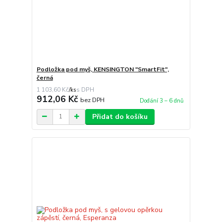
Podložka pod myš, KENSINGTON "SmartFit",
černá
1 103,60 Kč
/
ks
912,06 Kč
bez DPH
Dodání 3 – 6 dnů
Přidat do košíku