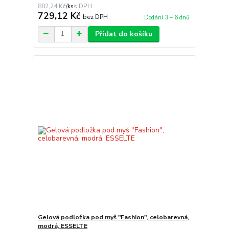
882,24 Kč
/
ks
729,12 Kč
bez DPH
Dodání 3 – 6 dnů
Přidat do košíku
Gelová podložka pod myš "Fashion", celobarevná,
modrá, ESSELTE