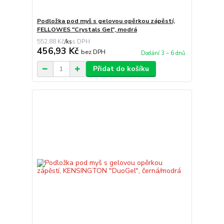
Podložka pod myš s gelovou opěrkou zápěstí,
FELLOWES "Crystals Gel", modrá
552,88 Kč
/
ks
456,93 Kč
bez DPH
Dodání 3 – 6 dnů
Přidat do košíku