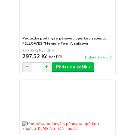
Podložka pod myš s pěnovou opěrkou zápěstí,
FELLOWES "Memory Foam", safírová
360,00 Kč
/
ks
297,52 Kč
bez DPH
Dodání 3 – 6 dnů
Přidat do košíku