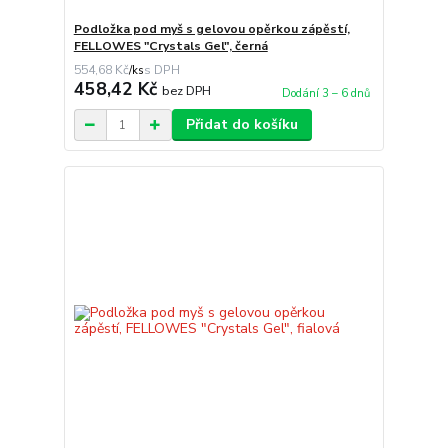
Podložka pod myš s gelovou opěrkou zápěstí,
FELLOWES "Crystals Gel", černá
554,68 Kč
/
ks
458,42 Kč
bez DPH
Dodání 3 – 6 dnů
Přidat do košíku