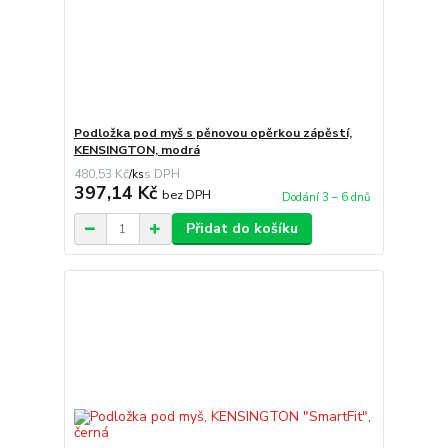
Podložka pod myš s pěnovou opěrkou zápěstí,
KENSINGTON, modrá
480,53 Kč
/
ks
397,14 Kč
bez DPH
Dodání 3 – 6 dnů
Přidat do košíku