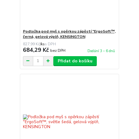
Podložka pod myš s opěrkou zápěstí "ErgoSoft™,
černá, gelová výplň, KENSINGTON
827,99 Kč
/
ks
684,29 Kč
bez DPH
Dodání 3 – 6 dnů
Přidat do košíku