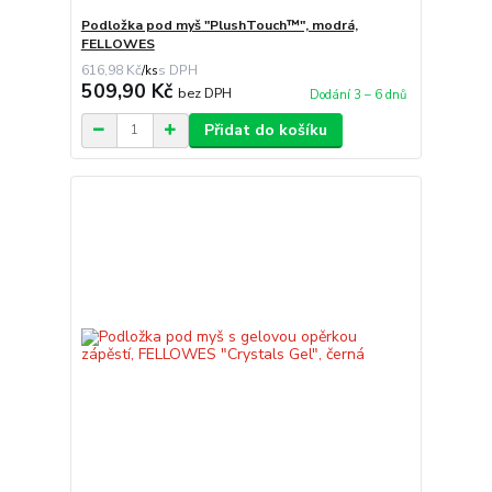
Podložka pod myš "PlushTouch™", modrá,
FELLOWES
616,98 Kč
/
ks
509,90 Kč
bez DPH
Dodání 3 – 6 dnů
Přidat do košíku