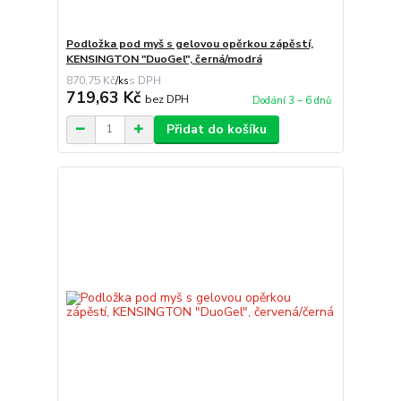
Podložka pod myš s gelovou opěrkou zápěstí,
KENSINGTON "DuoGel", černá/modrá
870,75 Kč
/
ks
719,63 Kč
bez DPH
Dodání 3 – 6 dnů
Přidat do košíku