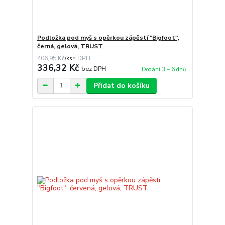
Podložka pod myš s opěrkou zápěstí "Bigfoot",
černá, gelová, TRUST
406,95 Kč
/
ks
336,32 Kč
bez DPH
Dodání 3 – 6 dnů
Přidat do košíku