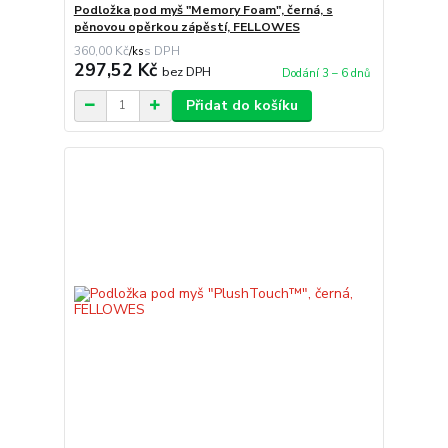
Podložka pod myš "Memory Foam", černá, s
pěnovou opěrkou zápěstí, FELLOWES
360,00 Kč
/
ks
297,52 Kč
bez DPH
Dodání 3 – 6 dnů
Přidat do košíku