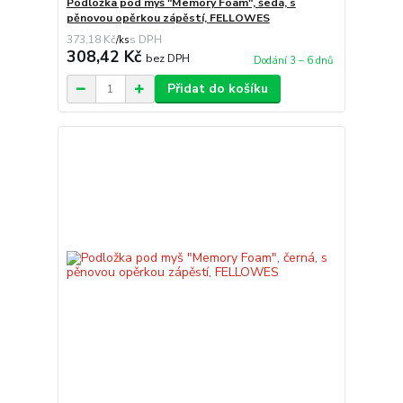
Podložka pod myš "Memory Foam", šedá, s
pěnovou opěrkou zápěstí, FELLOWES
373,18 Kč
/
ks
308,42 Kč
bez DPH
Dodání 3 – 6 dnů
Přidat do košíku