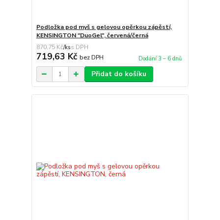
Podložka pod myš s gelovou opěrkou zápěstí,
KENSINGTON "DuoGel", červená/černá
870,75 Kč
/
ks
719,63 Kč
bez DPH
Dodání 3 – 6 dnů
Přidat do košíku