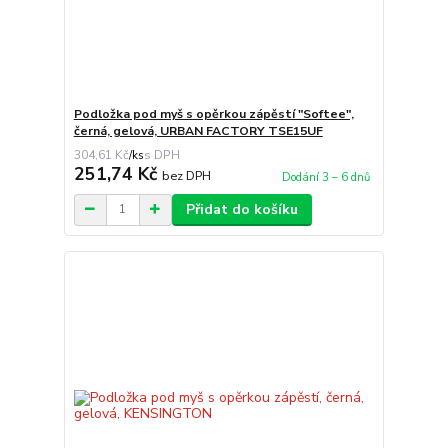
Podložka pod myš s opěrkou zápěstí "Softee",
černá, gelová, URBAN FACTORY TSE15UF
304,61 Kč
/
ks
251,74 Kč
bez DPH
Dodání 3 – 6 dnů
Přidat do košíku