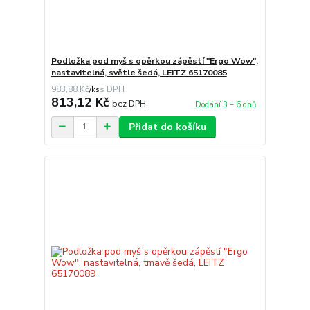
Podložka pod myš s opěrkou zápěstí "Ergo Wow",
nastavitelná, světle šedá, LEITZ 65170085
983,88 Kč
/
ks
813,12 Kč
bez DPH
Dodání 3 – 6 dnů
Přidat do košíku