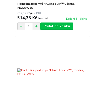
Podložka pod myš "PlushTouch™", černá,
FELLOWES
622,37 Kč
/
ks
514,35 Kč
bez DPH
Dodání 3 – 6 dnů
Přidat do košíku