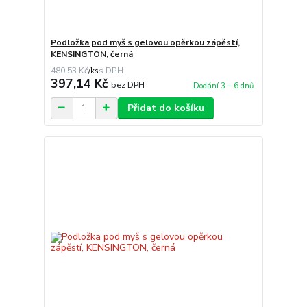
Podložka pod myš s gelovou opěrkou zápěstí,
KENSINGTON, černá
480,53 Kč
/
ks
397,14 Kč
bez DPH
Dodání 3 – 6 dnů
Přidat do košíku