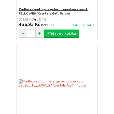
Podložka pod myš s gelovou opěrkou zápěstí,
FELLOWES "Crystals Gel", fialová
552,88 Kč
/
ks
456,93 Kč
bez DPH
Dodání 3 – 6 dnů
Přidat do košíku