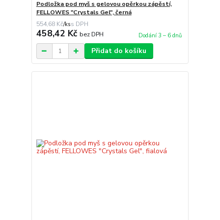
Podložka pod myš s gelovou opěrkou zápěstí,
FELLOWES "Crystals Gel", černá
554,68 Kč
/
ks
458,42 Kč
bez DPH
Dodání 3 – 6 dnů
Přidat do košíku