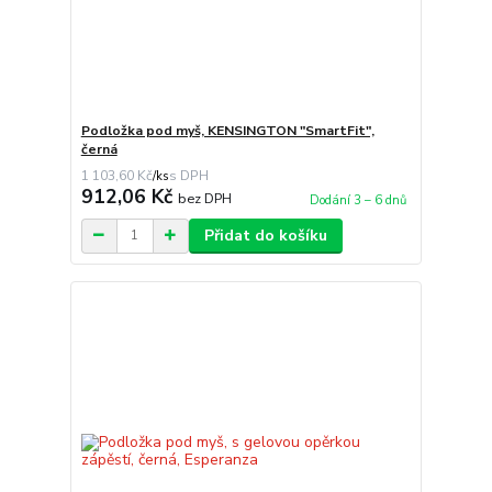
Podložka pod myš, KENSINGTON "SmartFit",
černá
1 103,60 Kč
/
ks
912,06 Kč
bez DPH
Dodání 3 – 6 dnů
Přidat do košíku