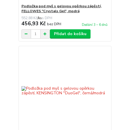
Podložka pod myš s gelovou opěrkou zápěstí,
FELLOWES "Crystals Gel", modrá
552,88 Kč
/
ks
456,93 Kč
bez DPH
Dodání 3 – 6 dnů
Přidat do košíku