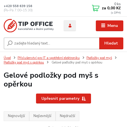
0
ks
+420 558 639 156
za
0,00 Kč
(Po–Pá 7:00–15:30)
Menu
Hledat
Úvod
Příslušenství pro IT a spotřební elektroniku
Podložky pod myš
Podložky pod myš s opěrkou
Gelové podložky pod myš s opěrkou
Gelové podložky pod myš s
opěrkou
Upřesnit parametry
Nejnovější
Nejlevnější
Nejdražší