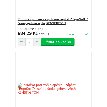
Podložka pod myš s opěrkou zápěstí "ErgoSoft™,
černá, gelová výplň, KENSINGTON
827,99 Kč
/
ks
684,29 Kč
bez DPH
Dodání 3 – 6 dnů
Přidat do košíku