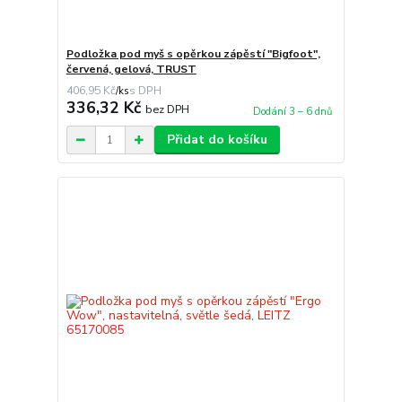
Podložka pod myš s opěrkou zápěstí "Bigfoot",
červená, gelová, TRUST
406,95 Kč
/
ks
336,32 Kč
bez DPH
Dodání 3 – 6 dnů
Přidat do košíku