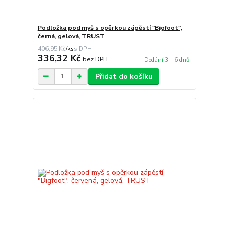
Podložka pod myš s opěrkou zápěstí "Bigfoot",
černá, gelová, TRUST
406,95 Kč
/
ks
336,32 Kč
bez DPH
Dodání 3 – 6 dnů
Přidat do košíku