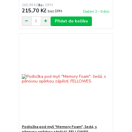
260,99 Kč
/
ks
215,70 Kč
bez DPH
Dodání 3 – 6 dnů
Přidat do košíku
Podložka pod myš "Memory Foam", šedá, s
pěnovou opěrkou zápěstí, FELLOWES