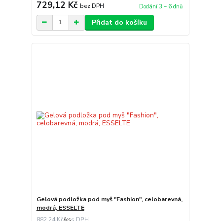
729,12 Kč
bez DPH
Dodání 3 – 6 dnů
Přidat do košíku
Gelová podložka pod myš "Fashion", celobarevná,
modrá, ESSELTE
882,24 Kč
/
ks