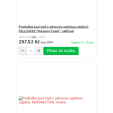
Podložka pod myš s pěnovou opěrkou zápěstí,
FELLOWES "Memory Foam", safírová
360,00 Kč
/
ks
297,52 Kč
bez DPH
Dodání 3 – 6 dnů
Přidat do košíku