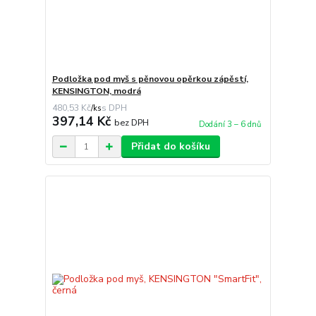
Podložka pod myš s pěnovou opěrkou zápěstí,
KENSINGTON, modrá
480,53 Kč
/
ks
397,14 Kč
bez DPH
Dodání 3 – 6 dnů
Přidat do košíku