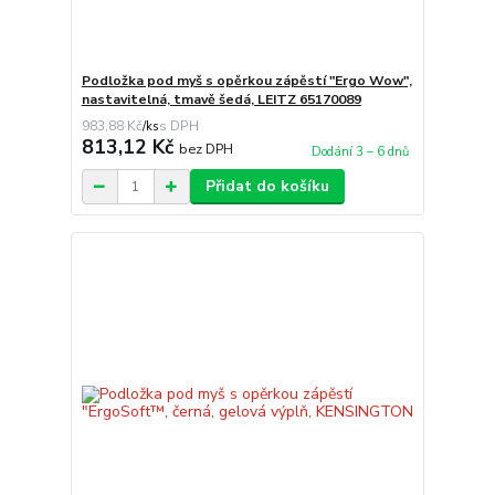
Podložka pod myš s opěrkou zápěstí "Ergo Wow",
nastavitelná, tmavě šedá, LEITZ 65170089
983,88 Kč
/
ks
813,12 Kč
bez DPH
Dodání 3 – 6 dnů
Přidat do košíku