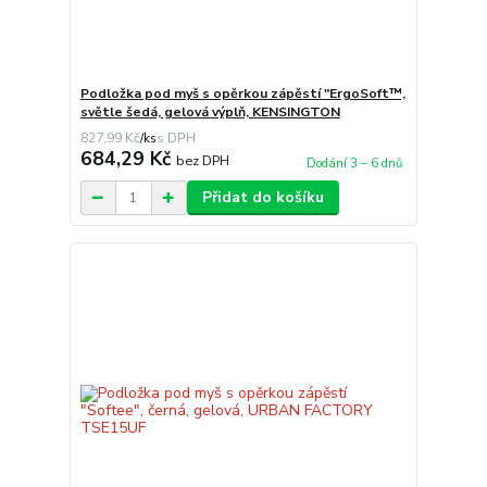
Podložka pod myš s opěrkou zápěstí "ErgoSoft™,
světle šedá, gelová výplň, KENSINGTON
827,99 Kč
/
ks
684,29 Kč
bez DPH
Dodání 3 – 6 dnů
Přidat do košíku