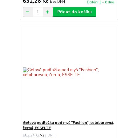
632,26 Kč
bez DPH
Dodání 3 – 6 dnů
Přidat do košíku
Gelová podložka pod myš "Fashion", celobarevná,
černá, ESSELTE
882,24 Kč
/
ks