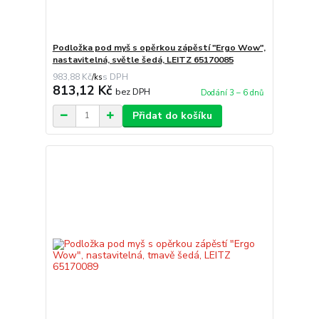
Podložka pod myš s opěrkou zápěstí "Ergo Wow",
nastavitelná, světle šedá, LEITZ 65170085
983,88 Kč
/
ks
813,12 Kč
bez DPH
Dodání 3 – 6 dnů
Přidat do košíku