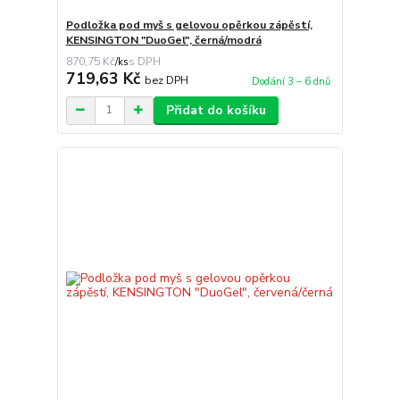
Podložka pod myš s gelovou opěrkou zápěstí,
KENSINGTON "DuoGel", černá/modrá
870,75 Kč
/
ks
719,63 Kč
bez DPH
Dodání 3 – 6 dnů
Přidat do košíku