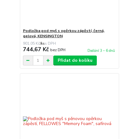
Podložka pod myš s opěrkou zápěstí, černá,
gelová, KENSINGTON
901,05 Kč
/
ks
744,67 Kč
bez DPH
Dodání 3 – 6 dnů
Přidat do košíku