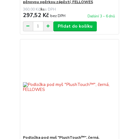
pěnovou opěrkou zápěstí, FELLOWES
360,00 Kč
/
ks
297,52 Kč
bez DPH
Dodání 3 – 6 dnů
Přidat do košíku
Podložka pod myš "PlushTouch™", černá,