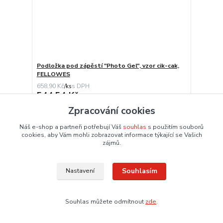
Podložka pod zápěstí "Photo Gel", vzor cik-cak,
FELLOWES
658,90 Kč
/
ks
544,54 Kč
bez DPH
Dodání 3 – 6 dnů
Zpracování cookies
Přidat do košíku
Náš e-shop a partneři potřebují Váš
souhlas
s použitím souborů
cookies, aby Vám mohli zobrazovat informace týkající se Vašich
zájmů.
Souhlasím
Nastavení
Souhlas můžete odmítnout
zde
.