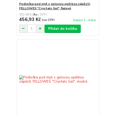
Podložka pod myš s gelovou opěrkou zápěstí,
FELLOWES "Crystals Gel", fialová
552,88 Kč
/
ks
456,93 Kč
bez DPH
Dodání 3 – 6 dnů
Přidat do košíku