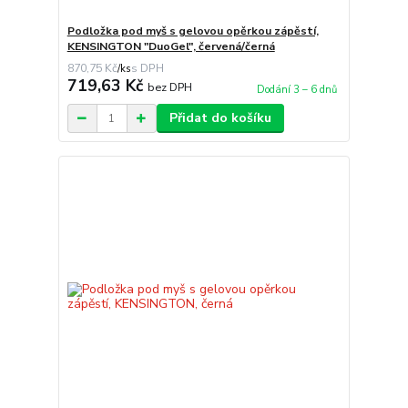
Podložka pod myš s gelovou opěrkou zápěstí,
KENSINGTON "DuoGel", červená/černá
870,75 Kč
/
ks
719,63 Kč
bez DPH
Dodání 3 – 6 dnů
Přidat do košíku