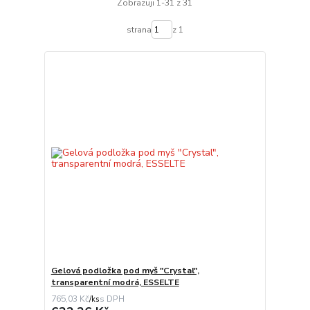
Zobrazuji 1-31 z 31
strana
z 1
Gelová podložka pod myš "Crystal",
transparentní modrá, ESSELTE
765,03 Kč
/
ks