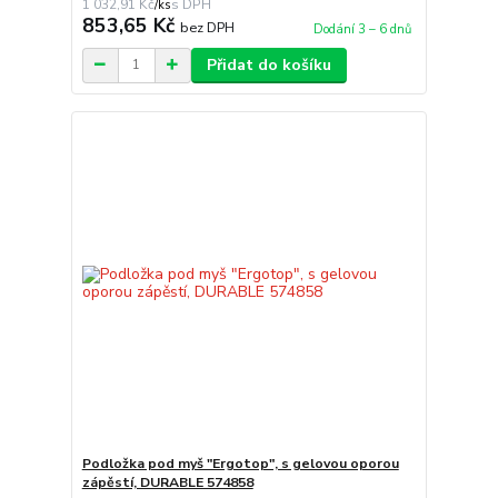
1 032,91 Kč
/
ks
853,65 Kč
bez DPH
Dodání 3 – 6 dnů
Přidat do košíku
Podložka pod myš "Ergotop", s gelovou oporou
zápěstí, DURABLE 574858