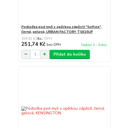
Podložka pod myš s opěrkou zápěstí "Softee",
černá, gelová, URBAN FACTORY TSE15UF
304,61 Kč
/
ks
251,74 Kč
bez DPH
Dodání 3 – 6 dnů
Přidat do košíku