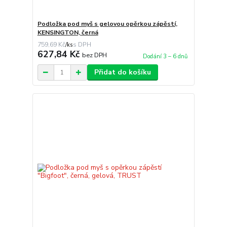
Podložka pod myš s gelovou opěrkou zápěstí,
KENSINGTON, černá
759,69 Kč
/
ks
627,84 Kč
bez DPH
Dodání 3 – 6 dnů
Přidat do košíku