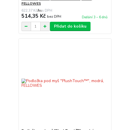
FELLOWES
622,37 Kč
/
ks
514,35 Kč
bez DPH
Dodání 3 – 6 dnů
Přidat do košíku