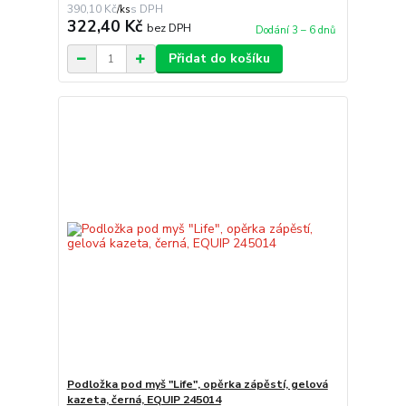
390,10 Kč
/
ks
322,40 Kč
bez DPH
Dodání 3 – 6 dnů
Přidat do košíku
Podložka pod myš "Life", opěrka zápěstí, gelová
kazeta, černá, EQUIP 245014