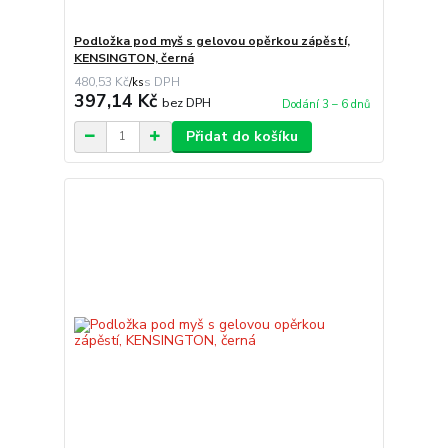
Podložka pod myš s gelovou opěrkou zápěstí,
KENSINGTON, černá
480,53 Kč
/
ks
397,14 Kč
bez DPH
Dodání 3 – 6 dnů
Přidat do košíku