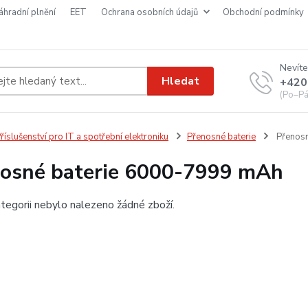
náhradní plnění
EET
ochrana osobních údajů
obchodní podmínky
Nevíte
Hledat
+420
(Po–Pá
říslušenství pro IT a spotřební elektroniku
Přenosné baterie
Přenosn
osné baterie 6000-7999 mAh
tegorii nebylo nalezeno žádné zboží.