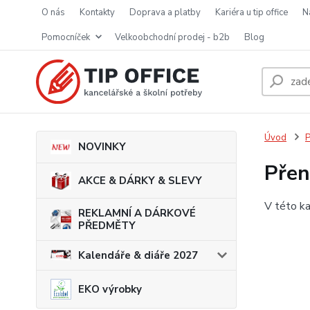
o nás
kontakty
doprava a platby
kariéra u tip office
pomocníček
velkoobchodní prodej - b2b
blog
Úvod
P
NOVINKY
Přen
AKCE & DÁRKY & SLEVY
V této ka
REKLAMNÍ A DÁRKOVÉ
PŘEDMĚTY
Kalendáře & diáře 2027
EKO výrobky