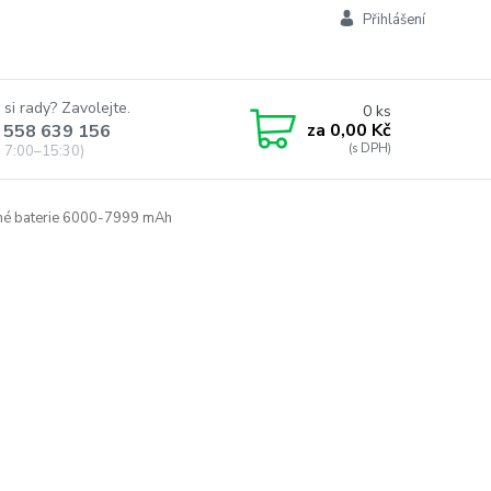
Přihlášení
 si rady? Zavolejte.
0
ks
za
0,00 Kč
 558 639 156
 7:00–15:30)
é baterie 6000-7999 mAh