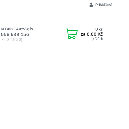
Přihlášení
 si rady? Zavolejte.
0
ks
za
0,00 Kč
 558 639 156
 7:00–15:30)