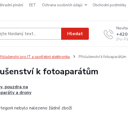
náhradní plnění
EET
ochrana osobních údajů
obchodní podmínky
Nevíte
Hledat
+420
(Po–Pá
říslušenství pro IT a spotřební elektroniku
Příslušenství k fotoaparátům
lušenství k fotoaparátům
y, pouzdra na
paráty a drony
tegorii nebylo nalezeno žádné zboží.