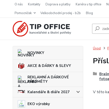
o nás
kontakty
doprava a platby
kariéra u tip office
pomocníček
velkoobchodní prodej - b2b
blog
Úvod
P
NOVINKY
Přís
AKCE & DÁRKY & SLEVY
Brašn
REKLAMNÍ A DÁRKOVÉ
fotoa
PŘEDMĚTY
V této ka
Kalendáře & diáře 2027
EKO výrobky