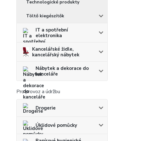
Technologické produkty
Töltő kiegészítők
IT a spotřební
elektronika
Kancelářské židle,
kancelářský nábytek
Nábytek a dekorace do
kanceláře
Pro provoz a údržbu
Drogerie
Úklidové pomůcky
Papírové hygienické