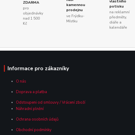
vlastního
ZDARMA
kamennou
potisku
pro
prodejnu
na reklamní
objednávky
ve Frýdku-
předměty,
nad 1 500
Místku
diáře a
Kč
kalendáře
Informace pro zákazníky
O nás
Doprava a platba
Odstoupeni od smlouvy / Vrácení zboží
Náhradní plnění
Ochrana osobních údajů
Obchodní podmínky