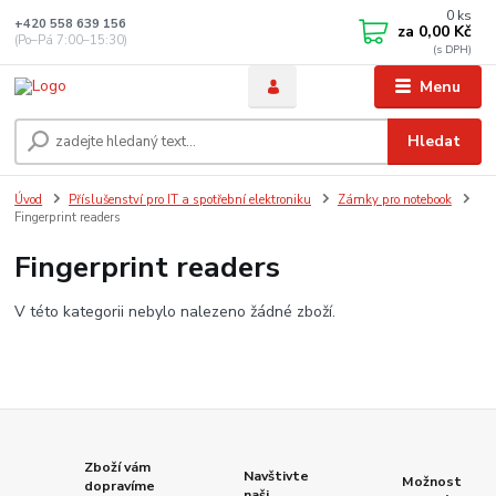
0
ks
+420 558 639 156
za
0,00 Kč
(Po–Pá 7:00–15:30)
Menu
Hledat
Úvod
Příslušenství pro IT a spotřební elektroniku
Zámky pro notebook
Fingerprint readers
Fingerprint readers
V této kategorii nebylo nalezeno žádné zboží.
Zboží vám
Navštivte
Možnost
dopravíme
naši