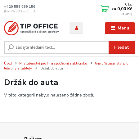
0
ks
+420 558 639 156
za
0,00 Kč
(Po–Pá 7:00–15:30)
Menu
Hledat
Úvod
Příslušenství pro IT a spotřební elektroniku
Jiné příslušenství pro
telefony a tablety
Držák do auta
Držák do auta
V této kategorii nebylo nalezeno žádné zboží.
Zboží vám