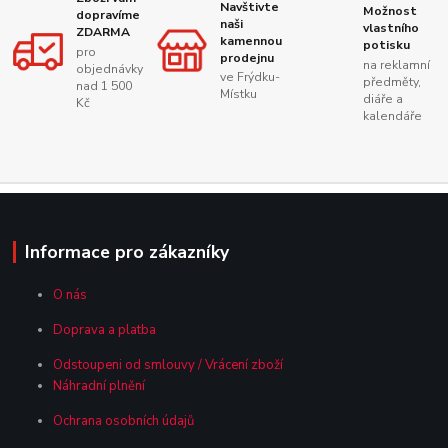
Navštivte
Možnost
dopravíme
naši
vlastního
ZDARMA
kamennou
potisku
pro
prodejnu
na reklamní
objednávky
ve Frýdku-
předměty,
nad 1 500
Místku
diáře a
Kč
kalendáře
Informace pro zákazníky
O nás
Doprava a platba
Odstoupeni od smlouvy / Vrácení zboží
Náhradní plnění
Ochrana osobních údajů