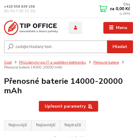
0
ks
+420 558 639 156
za
0,00 Kč
(Po–Pá 7:00–15:30)
Menu
Hledat
Úvod
Příslušenství pro IT a spotřební elektroniku
Přenosné baterie
Přenosné baterie 14000-20000 mAh
Přenosné baterie 14000-20000
mAh
Upřesnit parametry
Nejnovější
Nejlevnější
Nejdražší