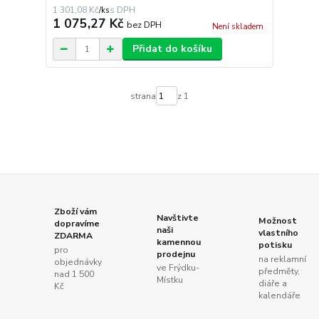
1 301,08 Kč
/
ks
1 075,27 Kč
bez DPH
Není skladem
Přidat do košíku
strana
z 1
Zboží vám
Navštivte
Možnost
dopravíme
naši
vlastního
ZDARMA
kamennou
potisku
pro
prodejnu
na reklamní
objednávky
ve Frýdku-
předměty,
nad 1 500
Místku
diáře a
Kč
kalendáře