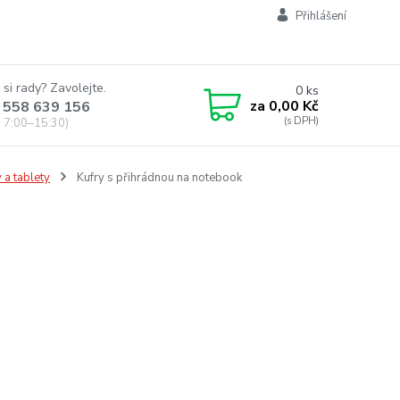
Přihlášení
 si rady? Zavolejte.
0
ks
za
0,00 Kč
 558 639 156
 7:00–15:30)
 a tablety
Kufry s přihrádnou na notebook