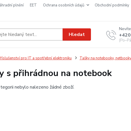
náhradní plnění
EET
ochrana osobních údajů
obchodní podmínky
Nevíte
Hledat
+420
(Po–Pá
říslušenství pro IT a spotřební elektroniku
Tašky na notebooky, netbooky
y s přihrádnou na notebook
tegorii nebylo nalezeno žádné zboží.