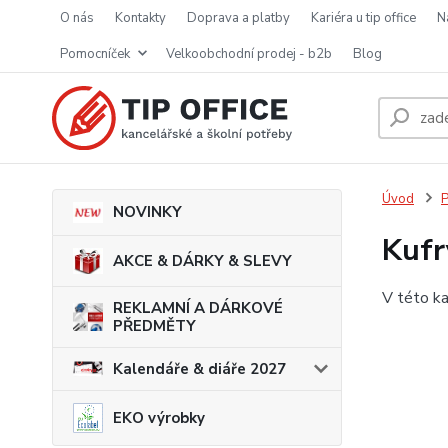
o nás
kontakty
doprava a platby
kariéra u tip office
pomocníček
velkoobchodní prodej - b2b
blog
Úvod
P
NOVINKY
Kufr
AKCE & DÁRKY & SLEVY
V této ka
REKLAMNÍ A DÁRKOVÉ
PŘEDMĚTY
Kalendáře & diáře 2027
EKO výrobky