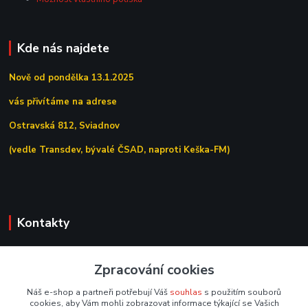
Kde nás najdete
Nově od pondělka 13.1.2025
vás přivítáme na adrese
Ostravská 812, Sviadnov
(vedle Transdev, bývalé ČSAD, naproti Keška-FM)
Kontakty
+420 558 639 156
Zpracování cookies
(Po–Pá 7:00–15:30)
Náš e-shop a partneři potřebují Váš
souhlas
s použitím souborů
obchod@tipoffice.cz
cookies, aby Vám mohli zobrazovat informace týkající se Vašich