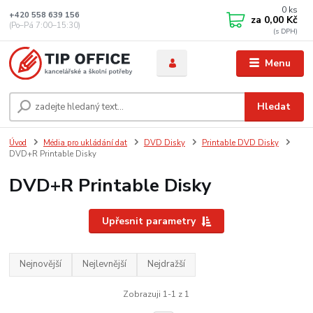
0
ks
+420 558 639 156
za
0,00 Kč
(Po–Pá 7:00–15:30)
Menu
Hledat
Úvod
Média pro ukládání dat
DVD Disky
Printable DVD Disky
DVD+R Printable Disky
DVD+R Printable Disky
Upřesnit parametry
Nejnovější
Nejlevnější
Nejdražší
Zobrazuji 1-1 z 1