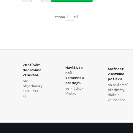
strana
z 1
Zboží vám
Navštivte
Možnost
dopravíme
naši
vlastního
ZDARMA
kamennou
potisku
pro
prodejnu
na reklamní
objednávky
ve Frýdku-
předměty,
nad 1 500
Místku
diáře a
Kč
kalendáře