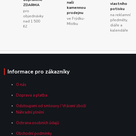
naši
vlastního
ZDARMA
kamennou
potisku
pro
prodejnu
na reklamní
objednávky
ve Frýdku-
předměty,
nad 1 500
Místku
diáře a
Kč
kalendáře
Informace pro zákazníky
O nás
Doprava a platba
Odstoupeni od smlouvy / Vrácení zboží
Náhradní plnění
Ochrana osobních údajů
Obchodní podmínky