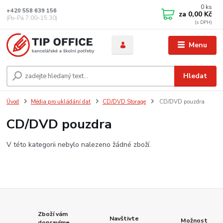
0
ks
+420 558 639 156
za
0,00 Kč
(Po–Pá 7:00–15:30)
Menu
Hledat
Úvod
Média pro ukládání dat
CD/DVD Storage
CD/DVD pouzdra
CD/DVD pouzdra
V této kategorii nebylo nalezeno žádné zboží.
Zboží vám
Navštivte
Možnost
dopravíme