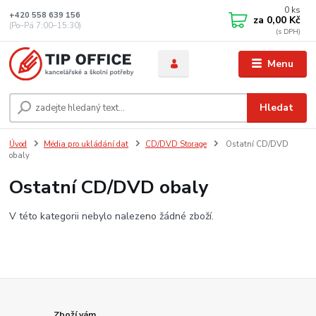
0
ks
+420 558 639 156
za
0,00 Kč
(Po–Pá 7:00–15:30)
Menu
Hledat
Úvod
Média pro ukládání dat
CD/DVD Storage
Ostatní CD/DVD
obaly
Ostatní CD/DVD obaly
V této kategorii nebylo nalezeno žádné zboží.
Zboží vám