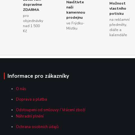
Navštivte
Možnost
dopravíme
naši
vlastního
ZDARMA
kamennou
potisku
pro
prodejnu
na reklamní
objednávky
ve Frýdku-
předměty,
nad 1 500
Místku
diáře a
Kč
kalendáře
Informace pro zákazníky
O nás
Doprava a platba
Odstoupeni od smlouvy / Vrácení zboží
Náhradní plnění
Ochrana osobních údajů