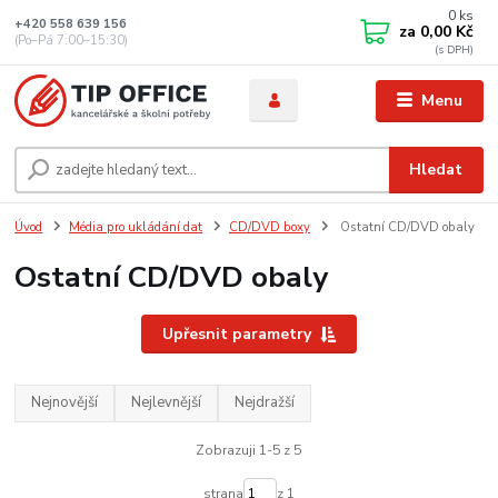
0
ks
+420 558 639 156
za
0,00 Kč
(Po–Pá 7:00–15:30)
Menu
Hledat
Úvod
Média pro ukládání dat
CD/DVD boxy
Ostatní CD/DVD obaly
Ostatní CD/DVD obaly
Upřesnit parametry
Nejnovější
Nejlevnější
Nejdražší
Zobrazuji 1-5 z 5
strana
z 1