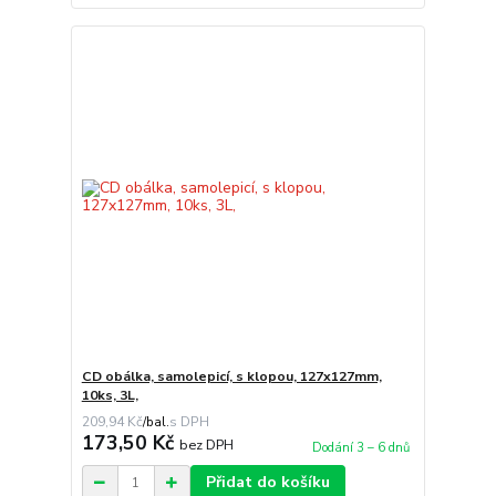
CD obálka, samolepicí, s klopou, 127x127mm,
10ks, 3L,
209,94 Kč
/
bal.
173,50 Kč
bez DPH
Dodání 3 – 6 dnů
Přidat do košíku