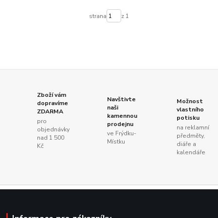
strana
z 1
Zboží vám
Navštivte
Možnost
dopravíme
naši
vlastního
ZDARMA
kamennou
potisku
pro
prodejnu
na reklamní
objednávky
ve Frýdku-
předměty,
nad 1 500
Místku
diáře a
Kč
kalendáře