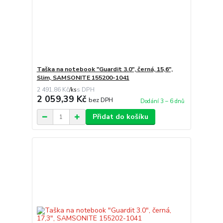
Taška na notebook "Guardit 3.0", černá, 15,6",
Slim, SAMSONITE 155200-1041
2 491,86 Kč
/
ks
2 059,39 Kč
bez DPH
Dodání 3 – 6 dnů
Přidat do košíku