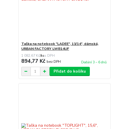
Taška na notebook "LADEE", 13/14", dámská,
URBAN FACTORY LWB14UF
1 082,67 Kč
/
ks
894,77 Kč
bez DPH
Dodání 3 – 6 dnů
Přidat do košíku