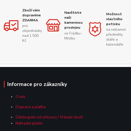
Zboží vám
Navštivte
Možnost
dopravíme
naši
vlastního
ZDARMA
kamennou
potisku
pro
prodejnu
na reklamní
objednávky
ve Frýdku-
předměty,
nad 1 500
Místku
diáře a
Kč
kalendáře
Informace pro zákazníky
O nás
Doprava a platba
Odstoupeni od smlouvy / Vrácení zboží
Náhradní plnění