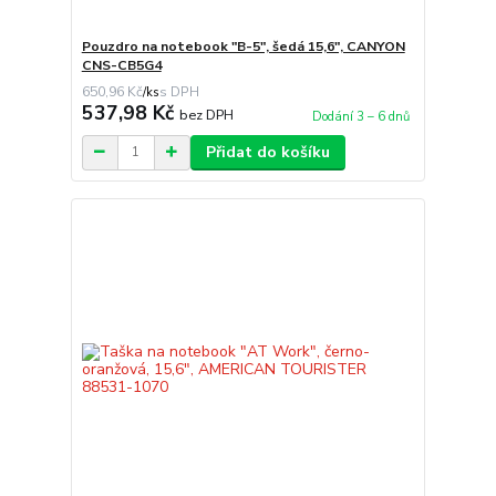
Pouzdro na notebook "B-5", šedá 15,6", CANYON
CNS-CB5G4
650,96 Kč
/
ks
537,98 Kč
bez DPH
Dodání 3 – 6 dnů
Přidat do košíku