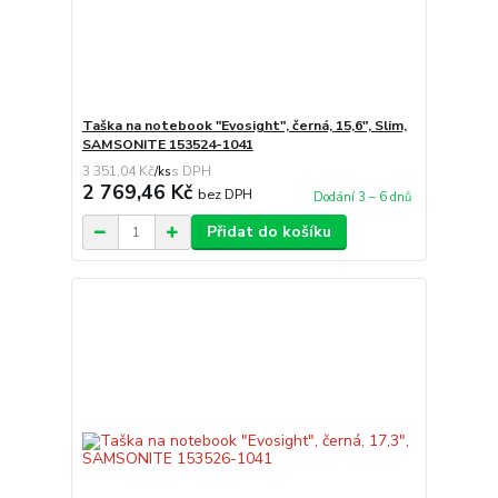
Taška na notebook "Evosight", černá, 15,6", Slim,
SAMSONITE 153524-1041
3 351,04 Kč
/
ks
2 769,46 Kč
bez DPH
Dodání 3 – 6 dnů
Přidat do košíku