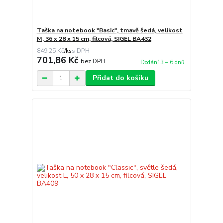
Taška na notebook "Basic", tmavě šedá, velikost
M, 36 x 28 x 15 cm, filcová, SIGEL BA432
849,25 Kč
/
ks
701,86 Kč
bez DPH
Dodání 3 – 6 dnů
Přidat do košíku