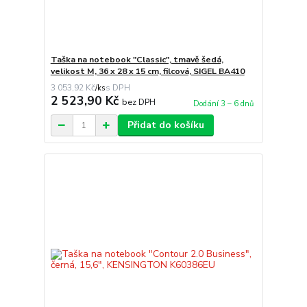
Taška na notebook "Classic", tmavě šedá,
velikost M, 36 x 28 x 15 cm, filcová, SIGEL BA410
3 053,92 Kč
/
ks
2 523,90 Kč
bez DPH
Dodání 3 – 6 dnů
Přidat do košíku