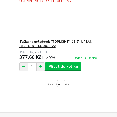
Taška na notebook "TOPLIGHT", 15,6", URBAN
FACTORY TLC06UF-V2
456,90 Kč
/
ks
377,60 Kč
bez DPH
Dodání 3 – 6 dnů
Přidat do košíku
strana
z 1