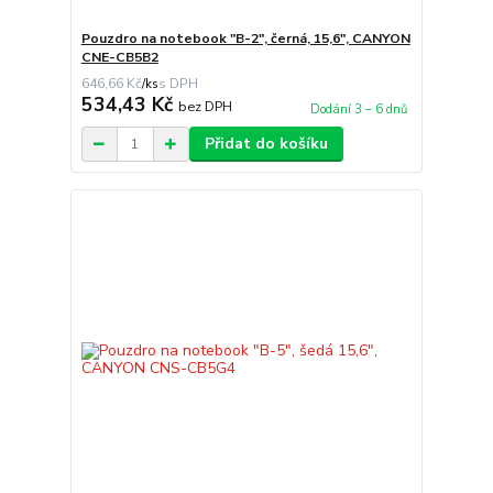
Pouzdro na notebook "B-2", černá, 15,6", CANYON
CNE-CB5B2
646,66 Kč
/
ks
534,43 Kč
bez DPH
Dodání 3 – 6 dnů
Přidat do košíku