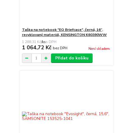
Taška na notebook "EQ Briefcase", černá, 16“,
recyklovaný materiál, KENSINGTON K60390WW
1 288,31 Kč
/
ks
1 064,72 Kč
bez DPH
Není skladem
Přidat do košíku