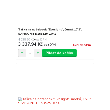
Taška na notebook "Evosight", černá, 17,3",
SAMSONITE 153526-1041
4 038,90 Kč
/
ks
3 337,94 Kč
bez DPH
Není skladem
Přidat do košíku