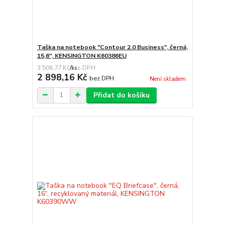
Taška na notebook "Contour 2.0 Business", černá,
15,6", KENSINGTON K60386EU
3 506,77 Kč
/
ks
2 898,16 Kč
bez DPH
Není skladem
Přidat do košíku