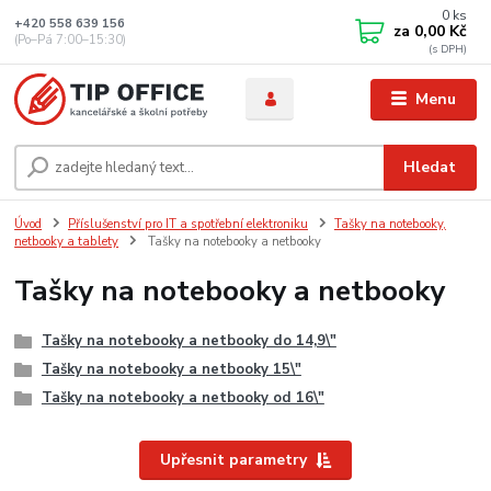
0
ks
+420 558 639 156
za
0,00 Kč
(Po–Pá 7:00–15:30)
Menu
Hledat
Úvod
Příslušenství pro IT a spotřební elektroniku
Tašky na notebooky,
netbooky a tablety
Tašky na notebooky a netbooky
Tašky na notebooky a netbooky
Tašky na notebooky a netbooky do 14,9\"
Tašky na notebooky a netbooky 15\"
Tašky na notebooky a netbooky od 16\"
Upřesnit parametry