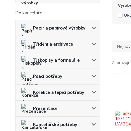
Výrob
Do kanceláře
UR
Papír a papírové výrobky
Třídění a archivace
Nejnově
Tiskopisy a formuláře
Zobrazuji 
Psací potřeby
Korekce a lepicí potřeby
Prezentace
Kancelářské potřeby