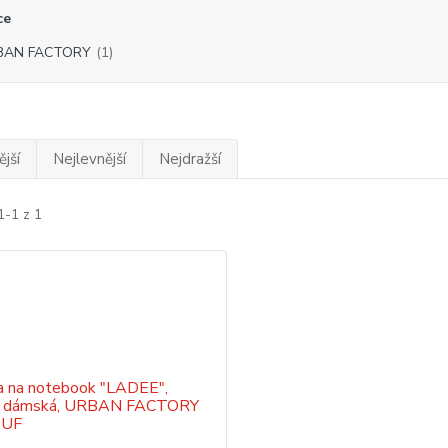
ce
BAN FACTORY
(1)
jší
Nejlevnější
Nejdražší
1-1 z 1