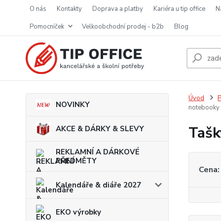
o nás
kontakty
doprava a platby
kariéra u tip office
pomocníček
velkoobchodní prodej - b2b
blog
Úvod
P
NOVINKY
notebooky 
Tašk
AKCE & DÁRKY & SLEVY
REKLAMNÍ A DÁRKOVÉ
PŘEDMĚTY
Cena:
Kalendáře & diáře 2027
EKO výrobky