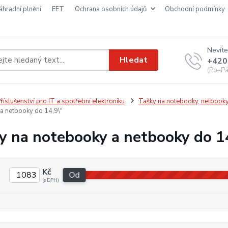
náhradní plnění
EET
ochrana osobních údajů
obchodní podmínky
Nevíte
Hledat
+420
(Po–Pá
říslušenství pro IT a spotřební elektroniku
Tašky na notebooky, netbooky
a netbooky do 14,9\"
y na notebooky a netbooky do 1
Kč
Od