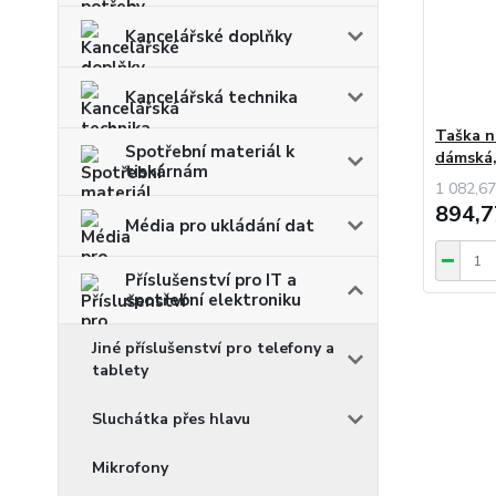
Kancelářské doplňky
Kancelářská technika
Taška n
Spotřební materiál k
dámská
tiskárnám
1 082,67
894,7
Média pro ukládání dat
Příslušenství pro IT a
spotřební elektroniku
Jiné příslušenství pro telefony a
tablety
Sluchátka přes hlavu
Mikrofony