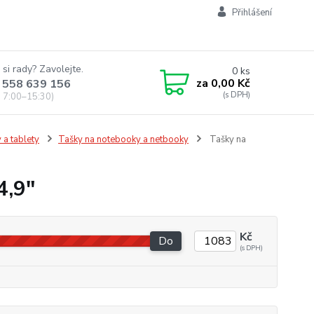
Přihlášení
 si rady? Zavolejte.
0
ks
za
0,00 Kč
 558 639 156
 7:00–15:30)
 a tablety
Tašky na notebooky a netbooky
Tašky na
4,9"
Kč
Do